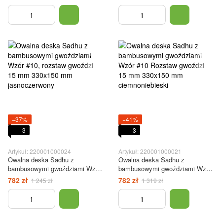
gwoździami 15 mm 330x150 mm
330x150 mm czarna
biała
−37%
−41%
3
3
Artykuł: 220001000024
Artykuł: 220001000021
Owalna deska Sadhu z
Owalna deska Sadhu z
bambusowymi gwoździami Wzór
bambusowymi gwoździami Wzór
#10, rozstaw gwoździ 15 mm
#10 Rozstaw gwoździ 15 mm
782 zł
782 zł
1 245 zł
1 319 zł
330x150 mm jasnoczerwony
330x150 mm ciemnoniebieski