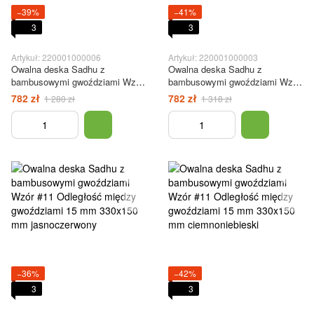
−39%
−41%
3
3
Artykuł: 220001000006
Artykuł: 220001000003
Owalna deska Sadhu z
Owalna deska Sadhu z
bambusowymi gwoździami Wzór
bambusowymi gwoździami Wzór
#10 Rozstaw gwoździ 15 mm
#10, rozstaw gwoździ 15 mm
782 zł
782 zł
1 280 zł
1 318 zł
330x150 mm biały
330x150 mm czarna
−36%
−42%
3
3