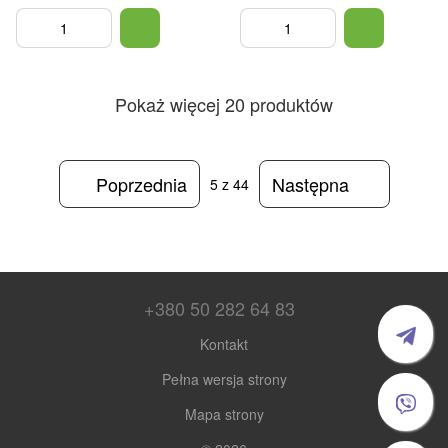
gwoździami 15 mm 330x150 mm
gwoździami 15 mm 330x150 mm
niebieska
zielony
Pokaż więcej 20 produktów
Poprzednia
Następna
5
z 44
+380 50 282 64 83
Kontakt
Pełna wersja strony
Mapa strony