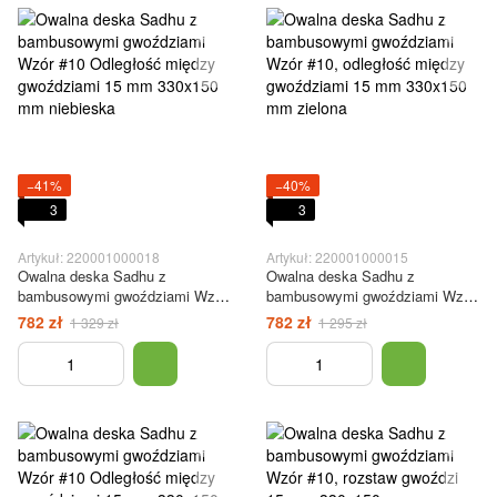
−41%
−40%
3
3
Artykuł: 220001000018
Artykuł: 220001000015
Owalna deska Sadhu z
Owalna deska Sadhu z
bambusowymi gwoździami Wzór
bambusowymi gwoździami Wzór
#10 Odległość między
#10, odległość między
782 zł
782 zł
1 329 zł
1 295 zł
gwoździami 15 mm 330x150 mm
gwoździami 15 mm 330x150 mm
niebieska
zielona