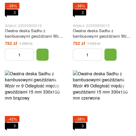
−39%
−38%
3
3
Artykuł: 22000900018
Artykuł: 22000900015
Owalna deska Sadhu z
Owalna deska Sadhu z
bambusowymi gwoździami Wzór
bambusowymi gwoździami Wzór
nr 9 Odległość między
#9 Odległość między
782 zł
782 zł
1 283 zł
1 252 zł
gwoździami 15 mm 330x150 mm
gwoździami 15 mm 330x150 mm
niebieska
zielony
−42%
−38%
3
3