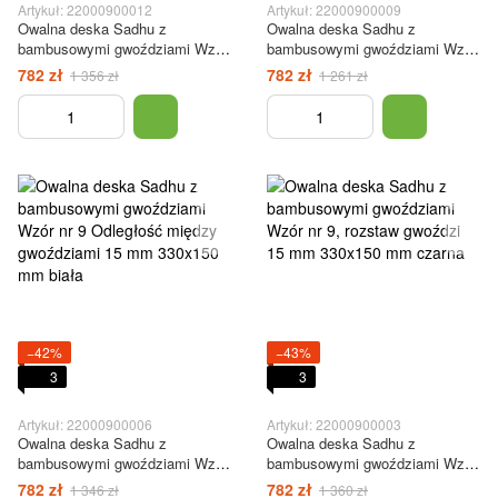
Artykuł: 22000900012
Artykuł: 22000900009
Owalna deska Sadhu z
Owalna deska Sadhu z
bambusowymi gwoździami Wzór
bambusowymi gwoździami Wzór
nr 9 Odległość między
#9 Odległość między
782 zł
782 zł
1 356 zł
1 261 zł
gwoździami 15 mm 330x150 mm
gwoździami 15 mm 330x150 mm
brązowy
czerwona
−42%
−43%
3
3
Artykuł: 22000900006
Artykuł: 22000900003
Owalna deska Sadhu z
Owalna deska Sadhu z
bambusowymi gwoździami Wzór
bambusowymi gwoździami Wzór
nr 9 Odległość między
nr 9, rozstaw gwoździ 15 mm
782 zł
782 zł
1 346 zł
1 360 zł