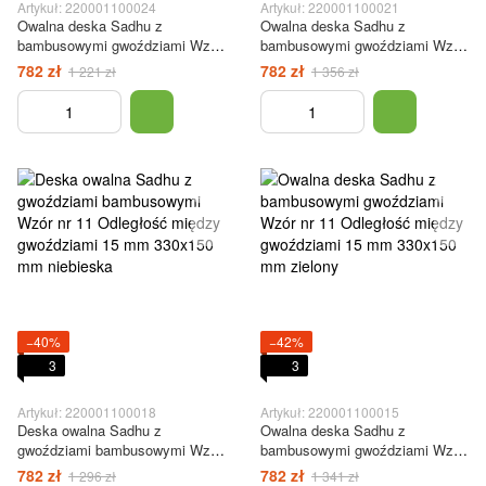
Artykuł: 220001100024
Artykuł: 220001100021
Owalna deska Sadhu z
Owalna deska Sadhu z
bambusowymi gwoździami Wzór
bambusowymi gwoździami Wzór
#11 Odległość między
#11 Odległość między
782 zł
782 zł
1 221 zł
1 356 zł
gwoździami 15 mm 330x150 mm
gwoździami 15 mm 330x150 mm
jasnoczerwony
ciemnoniebieski
−40%
−42%
3
3
Artykuł: 220001100018
Artykuł: 220001100015
Deska owalna Sadhu z
Owalna deska Sadhu z
gwoździami bambusowymi Wzór
bambusowymi gwoździami Wzór
nr 11 Odległość między
nr 11 Odległość między
782 zł
782 zł
1 296 zł
1 341 zł