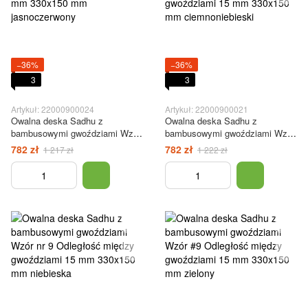
−36%
−36%
3
3
Artykuł: 22000900024
Artykuł: 22000900021
Owalna deska Sadhu z
Owalna deska Sadhu z
bambusowymi gwoździami Wzór
bambusowymi gwoździami Wzór
#9, rozstaw gwoździ 15 mm
#9 Odległość między
782 zł
782 zł
1 217 zł
1 222 zł
330x150 mm jasnoczerwony
gwoździami 15 mm 330x150 mm
ciemnoniebieski