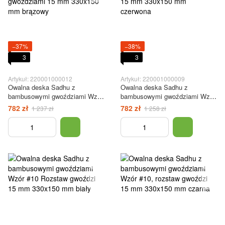
−37%
−38%
3
3
Artykuł: 220001000012
Artykuł: 220001000009
Owalna deska Sadhu z
Owalna deska Sadhu z
bambusowymi gwoździami Wzór
bambusowymi gwoździami Wzór
#10 Odległość między
#10, rozstaw gwoździ 15 mm
782 zł
782 zł
1 237 zł
1 258 zł
gwoździami 15 mm 330x150 mm
330x150 mm czerwona
brązowy