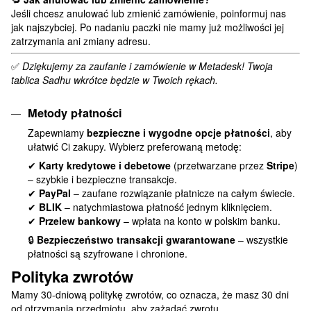
Jeśli chcesz anulować lub zmienić zamówienie, poinformuj nas
jak najszybciej. Po nadaniu paczki nie mamy już możliwości jej
zatrzymania ani zmiany adresu.
✅
Dziękujemy za zaufanie i zamówienie w Metadesk! Twoja
tablica Sadhu wkrótce będzie w Twoich rękach.
Metody płatności
Zapewniamy
bezpieczne i wygodne opcje płatności
, aby
ułatwić Ci zakupy. Wybierz preferowaną metodę:
✔
Karty kredytowe i debetowe
(przetwarzane przez
Stripe
)
– szybkie i bezpieczne transakcje.
✔
PayPal
– zaufane rozwiązanie płatnicze na całym świecie.
✔
BLIK
– natychmiastowa płatność jednym kliknięciem.
✔
Przelew bankowy
– wpłata na konto w polskim banku.
🔒
Bezpieczeństwo transakcji gwarantowane
– wszystkie
płatności są szyfrowane i chronione.
Polityka zwrotów
Mamy 30-dniową politykę zwrotów, co oznacza, że masz 30 dni
od otrzymania przedmiotu, aby zażądać zwrotu.