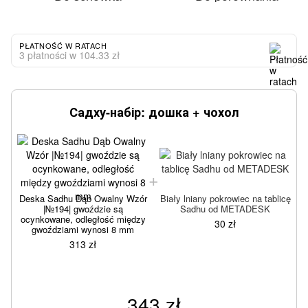
PŁATNOŚĆ W RATACH
3 płatności w 104.33 zł
Садху-набір: дошка + чохол
Deska Sadhu Dąb Owalny Wzór
Biały lniany pokrowiec na tablicę
|№194| gwoździe są
Sadhu od METADESK
ocynkowane, odległość między
30 zł
gwoździami wynosi 8 mm
313 zł
343 zł