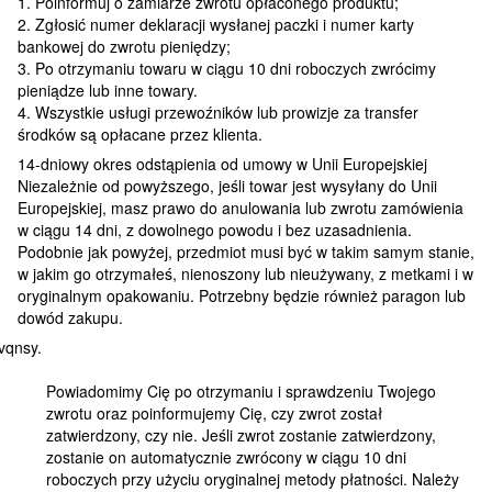
1. Poinformuj o zamiarze zwrotu opłaconego produktu;
2. Zgłosić numer deklaracji wysłanej paczki i numer karty
bankowej do zwrotu pieniędzy;
3. Po otrzymaniu towaru w ciągu 10 dni roboczych zwrócimy
pieniądze lub inne towary.
4. Wszystkie usługi przewoźników lub prowizje za transfer
środków są opłacane przez klienta.
14-dniowy okres odstąpienia od umowy w Unii Europejskiej
Niezależnie od powyższego, jeśli towar jest wysyłany do Unii
Europejskiej, masz prawo do anulowania lub zwrotu zamówienia
w ciągu 14 dni, z dowolnego powodu i bez uzasadnienia.
Podobnie jak powyżej, przedmiot musi być w takim samym stanie,
w jakim go otrzymałeś, nienoszony lub nieużywany, z metkami i w
oryginalnym opakowaniu. Potrzebny będzie również paragon lub
dowód zakupu.
Powiadomimy Cię po otrzymaniu i sprawdzeniu Twojego
zwrotu oraz poinformujemy Cię, czy zwrot został
zatwierdzony, czy nie. Jeśli zwrot zostanie zatwierdzony,
zostanie on automatycznie zwrócony w ciągu 10 dni
roboczych przy użyciu oryginalnej metody płatności. Należy