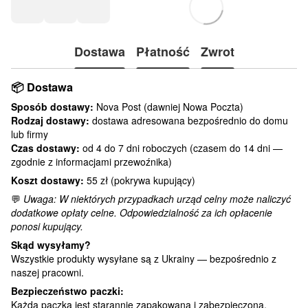
Dostawa
Płatność
Zwrot
📦
Dostawa
Sposób dostawy:
Nova Post (dawniej Nowa Poczta)
Rodzaj dostawy:
dostawa adresowana bezpośrednio do domu
lub firmy
Czas dostawy:
od 4 do 7 dni roboczych (czasem do 14 dni —
zgodnie z informacjami przewoźnika)
Koszt dostawy:
55 zł (pokrywa kupujący)
💬
Uwaga: W niektórych przypadkach urząd celny może naliczyć
dodatkowe opłaty celne. Odpowiedzialność za ich opłacenie
ponosi kupujący.
Skąd wysyłamy?
Wszystkie produkty wysyłane są z Ukrainy — bezpośrednio z
naszej pracowni.
Bezpieczeństwo paczki:
Każda paczka jest starannie zapakowana i zabezpieczona.