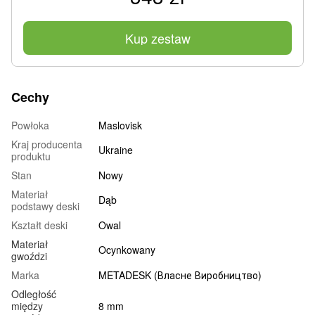
Kup zestaw
Cechy
Powłoka
Maslovisk
Kraj producenta
Ukraine
produktu
Stan
Nowy
Materiał
Dąb
podstawy deski
Kształt deski
Owal
Materiał
Ocynkowany
gwoździ
Marka
METADESK (Власне Виробництво)
Odległość
między
8 mm