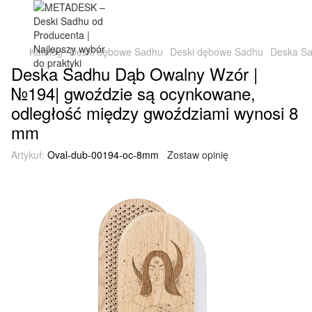
Katalog
Deski dębowe Sadhu
Deski dębowe Sadhu
Deska Sa
Deska Sadhu Dąb Owalny Wzór |
№194| gwoździe są ocynkowane,
odległość między gwoździami wynosi 8
mm
Artykuł:
Oval-dub-00194-oc-8mm
Zostaw opinię