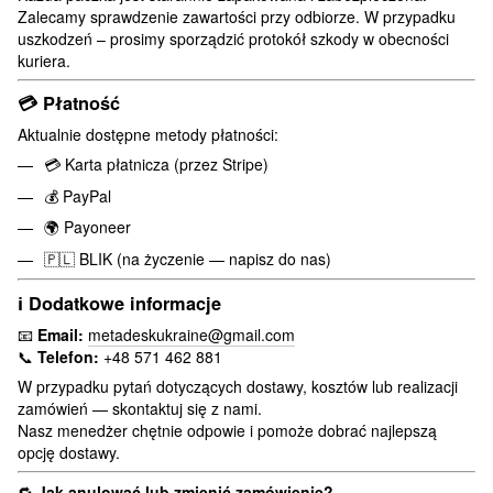
Zalecamy sprawdzenie zawartości przy odbiorze. W przypadku
uszkodzeń – prosimy sporządzić protokół szkody w obecności
kuriera.
💳
Płatność
Aktualnie dostępne metody płatności:
💳 Karta płatnicza (przez Stripe)
💰 PayPal
🌍 Payoneer
🇵🇱 BLIK (na życzenie — napisz do nas)
ℹ️
Dodatkowe informacje
📧
Email:
metadeskukraine@gmail.com
📞
Telefon:
+48 571 462 881
W przypadku pytań dotyczących dostawy, kosztów lub realizacji
zamówień — skontaktuj się z nami.
Nasz menedżer chętnie odpowie i pomoże dobrać najlepszą
opcję dostawy.
🔁
Jak anulować lub zmienić zamówienie?