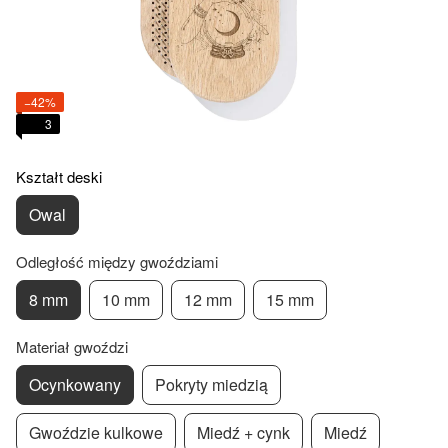
−42%
3
Kształt deski
Owal
Odległość między gwoździami
8 mm
10 mm
12 mm
15 mm
Materiał gwoździ
Ocynkowany
Pokryty miedzią
Gwoździe kulkowe
Miedź + cynk
Miedź