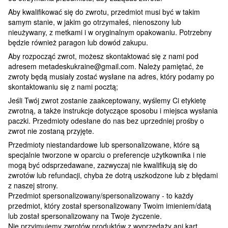
Aby kwalifikować się do zwrotu, przedmiot musi być w takim
samym stanie, w jakim go otrzymałeś, nienoszony lub
nieużywany, z metkami i w oryginalnym opakowaniu. Potrzebny
będzie również paragon lub dowód zakupu.
Aby rozpocząć zwrot, możesz skontaktować się z nami pod
adresem metadeskukraine@gmail.com. Należy pamiętać, że
zwroty będą musiały zostać wysłane na adres, który podamy po
skontaktowaniu się z nami pocztą;
Jeśli Twój zwrot zostanie zaakceptowany, wyślemy Ci etykietę
zwrotną, a także instrukcje dotyczące sposobu i miejsca wysłania
paczki. Przedmioty odesłane do nas bez uprzedniej prośby o
zwrot nie zostaną przyjęte.
Przedmioty niestandardowe lub spersonalizowane, które są
specjalnie tworzone w oparciu o preferencje użytkownika i nie
mogą być odsprzedawane, zazwyczaj nie kwalifikują się do
zwrotów lub refundacji, chyba że dotrą uszkodzone lub z błędami
z naszej strony.
Przedmiot spersonalizowany/spersonalizowany - to każdy
przedmiot, który został spersonalizowany Twoim imieniem/datą
lub został spersonalizowany na Twoje życzenie.
Nie przyjmujemy zwrotów produktów z wyprzedaży ani kart