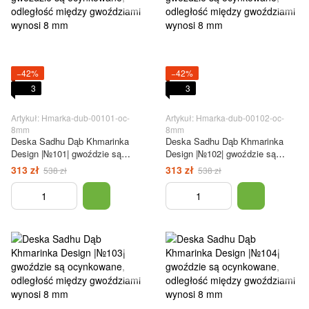
−42%
−42%
3
3
Artykuł: Hmarka-dub-00101-oc-
Artykuł: Hmarka-dub-00102-oc-
8mm
8mm
Deska Sadhu Dąb Khmarinka
Deska Sadhu Dąb Khmarinka
Design |№101| gwoździe są
Design |№102| gwoździe są
ocynkowane, odległość między
ocynkowane, odległość między
313 zł
313 zł
538 zł
538 zł
gwoździami wynosi 8 mm
gwoździami wynosi 8 mm