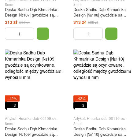
8mm
8mm
Deska Sadhu Dąb Khmarinka
Deska Sadhu Dąb Khmarinka
Design |№107| gwoździe są
Design |№108| gwoździe są
ocynkowane, odległość między
ocynkowane, odległość między
313 zł
313 zł
538 zł
538 zł
gwoździami wynosi 8 mm
gwoździami wynosi 8 mm
−42%
−42%
3
3
Artykuł: Hmarka-dub-00109-oc-
Artykuł: Hmarka-dub-00110-oc-
8mm
8mm
Deska Sadhu Dąb Khmarinka
Deska Sadhu Dąb Khmarinka
Design |№109| gwoździe są
Design |№110| gwoździe są