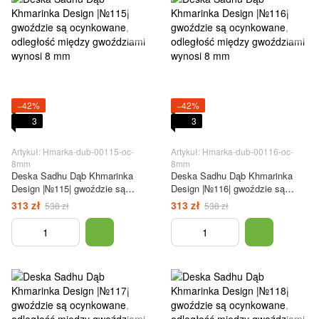
−42%
−42%
3
3
Artykuł: Hmarka-dub-00115-oc-
Artykuł: Hmarka-dub-00116-oc-
8mm
8mm
Deska Sadhu Dąb Khmarinka
Deska Sadhu Dąb Khmarinka
Design |№115| gwoździe są
Design |№116| gwoździe są
ocynkowane, odległość między
ocynkowane, odległość między
313 zł
313 zł
538 zł
538 zł
gwoździami wynosi 8 mm
gwoździami wynosi 8 mm