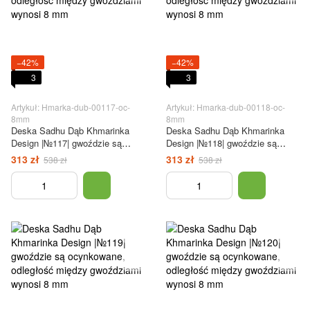
−42%
−42%
3
3
Artykuł: Hmarka-dub-00117-oc-
Artykuł: Hmarka-dub-00118-oc-
8mm
8mm
Deska Sadhu Dąb Khmarinka
Deska Sadhu Dąb Khmarinka
Design |№117| gwoździe są
Design |№118| gwoździe są
ocynkowane, odległość między
ocynkowane, odległość między
313 zł
313 zł
538 zł
538 zł
gwoździami wynosi 8 mm
gwoździami wynosi 8 mm