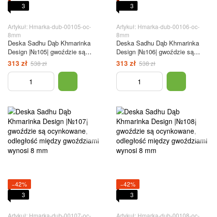
3
3
Artykuł: Hmarka-dub-00105-oc-
Artykuł: Hmarka-dub-00106-oc-
8mm
8mm
Deska Sadhu Dąb Khmarinka
Deska Sadhu Dąb Khmarinka
Design |№105| gwoździe są
Design |№106| gwoździe są
ocynkowane, odległość między
ocynkowane, odległość między
313 zł
313 zł
538 zł
538 zł
gwoździami wynosi 8 mm
gwoździami wynosi 8 mm
−42%
−42%
3
3
Artykuł: Hmarka-dub-00107-oc-
Artykuł: Hmarka-dub-00108-oc-