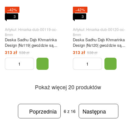
−42%
−42%
3
3
Artykuł: Hmarka-dub-00119-oc-
Artykuł: Hmarka-dub-00120-oc-
8mm
8mm
Deska Sadhu Dąb Khmarinka
Deska Sadhu Dąb Khmarinka
Design |№119| gwoździe są
Design |№120| gwoździe są
ocynkowane, odległość między
ocynkowane, odległość między
313 zł
313 zł
538 zł
538 zł
gwoździami wynosi 8 mm
gwoździami wynosi 8 mm
Pokaż więcej 20 produktów
Poprzednia
Następna
6
z 16