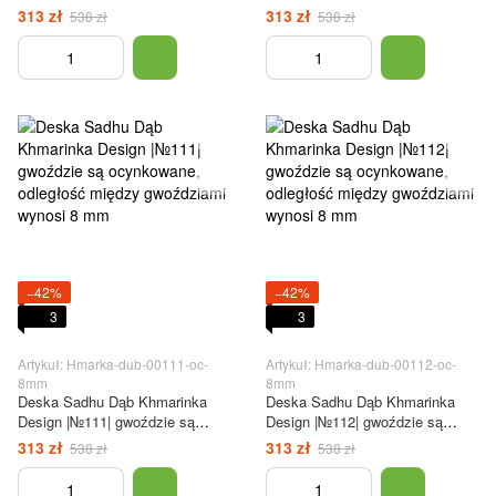
ocynkowane, odległość między
ocynkowane, odległość między
313 zł
313 zł
538 zł
538 zł
gwoździami wynosi 8 mm
gwoździami wynosi 8 mm
−42%
−42%
3
3
Artykuł: Hmarka-dub-00111-oc-
Artykuł: Hmarka-dub-00112-oc-
8mm
8mm
Deska Sadhu Dąb Khmarinka
Deska Sadhu Dąb Khmarinka
Design |№111| gwoździe są
Design |№112| gwoździe są
ocynkowane, odległość między
ocynkowane, odległość między
313 zł
313 zł
538 zł
538 zł
gwoździami wynosi 8 mm
gwoździami wynosi 8 mm