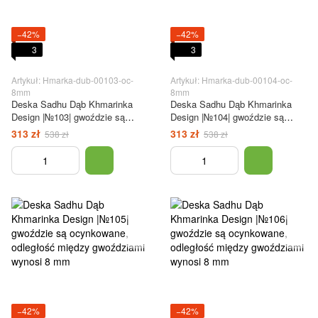
−42%
−42%
3
3
Artykuł: Hmarka-dub-00103-oc-
Artykuł: Hmarka-dub-00104-oc-
8mm
8mm
Deska Sadhu Dąb Khmarinka
Deska Sadhu Dąb Khmarinka
Design |№103| gwoździe są
Design |№104| gwoździe są
ocynkowane, odległość między
ocynkowane, odległość między
313 zł
313 zł
538 zł
538 zł
gwoździami wynosi 8 mm
gwoździami wynosi 8 mm
−42%
−42%