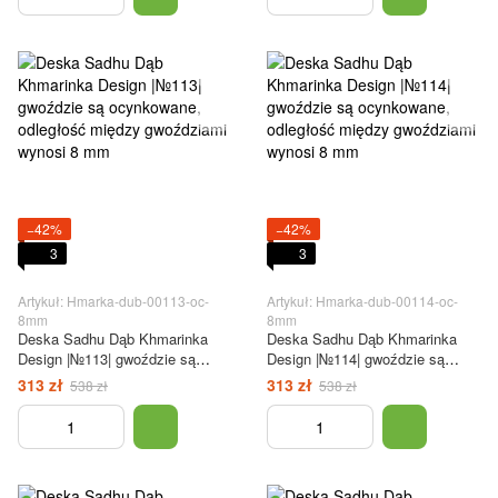
−42%
−42%
3
3
Artykuł: Hmarka-dub-00113-oc-
Artykuł: Hmarka-dub-00114-oc-
8mm
8mm
Deska Sadhu Dąb Khmarinka
Deska Sadhu Dąb Khmarinka
Design |№113| gwoździe są
Design |№114| gwoździe są
ocynkowane, odległość między
ocynkowane, odległość między
313 zł
313 zł
538 zł
538 zł
gwoździami wynosi 8 mm
gwoździami wynosi 8 mm