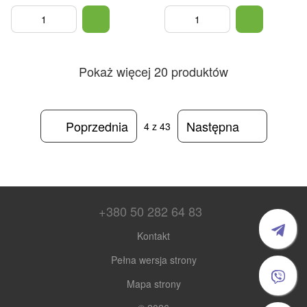
gwoździami 15 mm 330x150 mm
330x150 mm czarna
biała
Pokaż więcej 20 produktów
Poprzednia
Następna
4
z 43
+380 50 282 64 83
Kontakt
Pełna wersja strony
Mapa strony