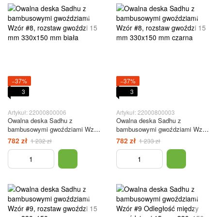
−37%
−37%
3
3
Artykuł: 22000800006
Artykuł: 22000800003
Owalna deska Sadhu z
Owalna deska Sadhu z
bambusowymi gwoździami Wzór
bambusowymi gwoździami Wzór
#8, rozstaw gwoździ 15 mm
#8, rozstaw gwoździ 15 mm
782 zł
782 zł
1 232 zł
1 233 zł
330x150 mm biała
330x150 mm czarna