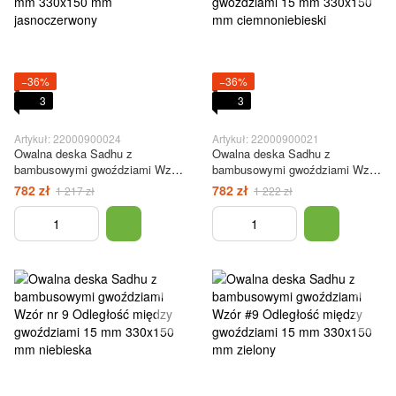
−36%
−36%
3
3
Artykuł: 22000900024
Artykuł: 22000900021
Owalna deska Sadhu z
Owalna deska Sadhu z
bambusowymi gwoździami Wzór
bambusowymi gwoździami Wzór
#9, rozstaw gwoździ 15 mm
#9 Odległość między
782 zł
782 zł
1 217 zł
1 222 zł
330x150 mm jasnoczerwony
gwoździami 15 mm 330x150 mm
ciemnoniebieski