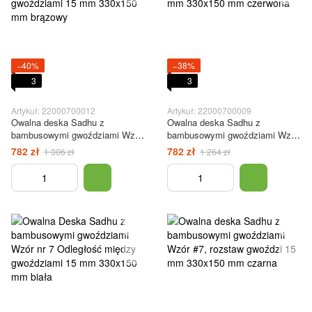
−40%
−38%
3
3
Artykuł: 22000700012
Artykuł: 22000700009
Owalna deska Sadhu z
Owalna deska Sadhu z
bambusowymi gwoździami Wzór
bambusowymi gwoździami Wzór
nr 7 Odległość między
#7, rozstaw gwoździ 15 mm
782 zł
782 zł
1 306 zł
1 264 zł
gwoździami 15 mm 330x150 mm
330x150 mm czerwona
brązowy