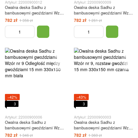
Artykuł: 22000900012
Artykuł: 22000900009
Owalna deska Sadhu z
Owalna deska Sadhu z
bambusowymi gwoździami Wzór
bambusowymi gwoździami Wzór
nr 9 Odległość między
#9 Odległość między
782 zł
782 zł
1 356 zł
1 261 zł
gwoździami 15 mm 330x150 mm
gwoździami 15 mm 330x150 mm
brązowy
czerwona
−42%
−43%
3
3
Artykuł: 22000900006
Artykuł: 22000900003
Owalna deska Sadhu z
Owalna deska Sadhu z
bambusowymi gwoździami Wzór
bambusowymi gwoździami Wzór
nr 9 Odległość między
nr 9, rozstaw gwoździ 15 mm
782 zł
782 zł
1 346 zł
1 360 zł