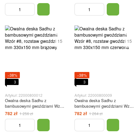
330x150 mm niebieska
gwoździami 15 mm 330x150 mm
zielona
−38%
−38%
3
3
Artykuł: 22000800012
Artykuł: 22000800009
Owalna deska Sadhu z
Owalna deska Sadhu z
bambusowymi gwoździami Wzór
bambusowymi gwoździami Wzór
#8, rozstaw gwoździ 15 mm
#8, rozstaw gwoździ 15 mm
782 zł
782 zł
1 256 zł
1 264 zł
330x150 mm brązowy
330x150 mm czerwona