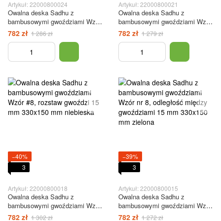
Artykuł: 22000800024
Artykuł: 22000800021
Owalna deska Sadhu z
Owalna deska Sadhu z
bambusowymi gwoździami Wzór
bambusowymi gwoździami Wzór
#8, rozstaw gwoździ 15 mm
#8, rozstaw gwoździ 15 mm
782 zł
782 zł
1 286 zł
1 279 zł
330x150 mm jasnoczerwony
330x150 mm ciemnoniebieski
−40%
−39%
3
3
Artykuł: 22000800018
Artykuł: 22000800015
Owalna deska Sadhu z
Owalna deska Sadhu z
bambusowymi gwoździami Wzór
bambusowymi gwoździami Wzór
#8, rozstaw gwoździ 15 mm
nr 8, odległość między
782 zł
782 zł
1 302 zł
1 272 zł