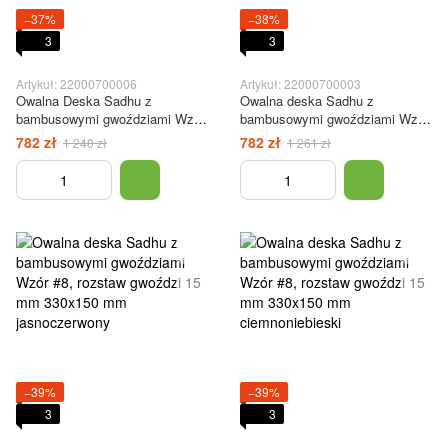
−37%
−38%
3
3
Artykuł: 22000700006
Artykuł: 22000700003
Owalna Deska Sadhu z
Owalna deska Sadhu z
bambusowymi gwoździami Wzór
bambusowymi gwoździami Wzór
nr 7 Odległość między
#7, rozstaw gwoździ 15 mm
782 zł
782 zł
1 240 zł
1 261 zł
gwoździami 15 mm 330x150 mm
330x150 mm czarna
biała
−39%
−39%
3
3