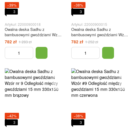
−39%
−38%
3
3
Artykuł: 22000900018
Artykuł: 22000900015
Owalna deska Sadhu z
Owalna deska Sadhu z
bambusowymi gwoździami Wzór
bambusowymi gwoździami Wzór
nr 9 Odległość między
#9 Odległość między
782 zł
782 zł
1 283 zł
1 252 zł
gwoździami 15 mm 330x150 mm
gwoździami 15 mm 330x150 mm
niebieska
zielony
−42%
−38%
3
3