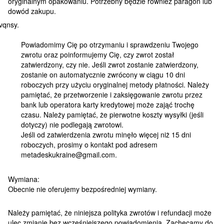
oryginalnym opakowaniu. Potrzebny będzie również paragon lub
dowód zakupu.
Powiadomimy Cię po otrzymaniu i sprawdzeniu Twojego
zwrotu oraz poinformujemy Cię, czy zwrot został
zatwierdzony, czy nie. Jeśli zwrot zostanie zatwierdzony,
zostanie on automatycznie zwrócony w ciągu 10 dni
roboczych przy użyciu oryginalnej metody płatności. Należy
pamiętać, że przetworzenie i zaksięgowanie zwrotu przez
bank lub operatora karty kredytowej może zająć trochę
czasu. Należy pamiętać, że pierwotne koszty wysyłki (jeśli
dotyczy) nie podlegają zwrotowi.
Jeśli od zatwierdzenia zwrotu minęło więcej niż 15 dni
roboczych, prosimy o kontakt pod adresem
metadeskukraine@gmail.com.
Wymiana:
Obecnie nie oferujemy bezpośredniej wymiany.
Należy pamiętać, że niniejsza polityka zwrotów i refundacji może
ulec zmianie bez wcześniejszego powiadomienia. Zachęcamy do