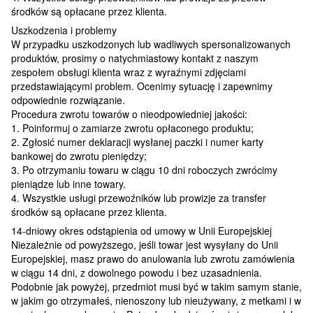
środków są opłacane przez klienta.
Uszkodzenia i problemy
W przypadku uszkodzonych lub wadliwych spersonalizowanych
produktów, prosimy o natychmiastowy kontakt z naszym
zespołem obsługi klienta wraz z wyraźnymi zdjęciami
przedstawiającymi problem. Ocenimy sytuację i zapewnimy
odpowiednie rozwiązanie.
Procedura zwrotu towarów o nieodpowiedniej jakości:
1. Poinformuj o zamiarze zwrotu opłaconego produktu;
2. Zgłosić numer deklaracji wysłanej paczki i numer karty
bankowej do zwrotu pieniędzy;
3. Po otrzymaniu towaru w ciągu 10 dni roboczych zwrócimy
pieniądze lub inne towary.
4. Wszystkie usługi przewoźników lub prowizje za transfer
środków są opłacane przez klienta.
14-dniowy okres odstąpienia od umowy w Unii Europejskiej
Niezależnie od powyższego, jeśli towar jest wysyłany do Unii
Europejskiej, masz prawo do anulowania lub zwrotu zamówienia
w ciągu 14 dni, z dowolnego powodu i bez uzasadnienia.
Podobnie jak powyżej, przedmiot musi być w takim samym stanie,
w jakim go otrzymałeś, nienoszony lub nieużywany, z metkami i w