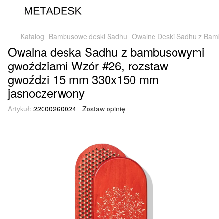
Katalog
Bambusowe deski Sadhu
Owalne Deski Sadhu z Bamb
Owalna deska Sadhu z bambusowymi
gwoździami Wzór #26, rozstaw
gwoździ 15 mm 330x150 mm
jasnoczerwony
Artykuł:
22000260024
Zostaw opinię