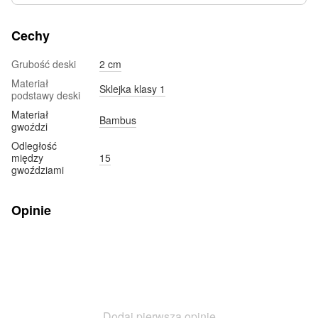
Cechy
Grubość deski
2 cm
Materiał
Sklejka klasy 1
podstawy deski
Materiał
Bambus
gwoździ
Odległość
między
15
gwoździami
Opinie
Dodaj pierwszą opinię