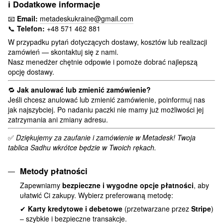
ℹ️
Dodatkowe informacje
📧
Email:
metadeskukraine@gmail.com
📞
Telefon:
+48 571 462 881
W przypadku pytań dotyczących dostawy, kosztów lub realizacji
zamówień — skontaktuj się z nami.
Nasz menedżer chętnie odpowie i pomoże dobrać najlepszą
opcję dostawy.
🔁
Jak anulować lub zmienić zamówienie?
Jeśli chcesz anulować lub zmienić zamówienie, poinformuj nas
jak najszybciej. Po nadaniu paczki nie mamy już możliwości jej
zatrzymania ani zmiany adresu.
✅
Dziękujemy za zaufanie i zamówienie w Metadesk! Twoja
tablica Sadhu wkrótce będzie w Twoich rękach.
Metody płatności
Zapewniamy
bezpieczne i wygodne opcje płatności
, aby
ułatwić Ci zakupy. Wybierz preferowaną metodę:
✔
Karty kredytowe i debetowe
(przetwarzane przez
Stripe
)
– szybkie i bezpieczne transakcje.