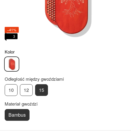
−41%
3
Kolor
Odległość między gwoździami
10
12
15
Materiał gwoździ
Bambus