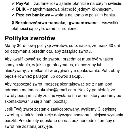
✔
PayPal
– zaufane rozwiązanie płatnicze na całym świecie.
✔
BLIK
– natychmiastowa płatność jednym kliknięciem.
✔
Przelew bankowy
– wpłata na konto w polskim banku.
🔒
Bezpieczeństwo transakcji gwarantowane
– wszystkie
płatności są szyfrowane i chronione.
Polityka zwrotów
Mamy 30-dniową politykę zwrotów, co oznacza, że masz 30 dni
od otrzymania przedmiotu, aby zażądać zwrotu.
Aby kwalifikować się do zwrotu, przedmiot musi być w takim
samym stanie, w jakim go otrzymałeś, nienoszony lub
nieużywany, z metkami i w oryginalnym opakowaniu. Potrzebny
będzie również paragon lub dowód zakupu.
Aby rozpocząć zwrot, możesz skontaktować się z nami pod
adresem metadeskukraine@gmail.com. Należy pamiętać, że
zwroty będą musiały zostać wysłane na adres, który podamy po
skontaktowaniu się z nami pocztą;
Jeśli Twój zwrot zostanie zaakceptowany, wyślemy Ci etykietę
zwrotną, a także instrukcje dotyczące sposobu i miejsca wysłania
paczki. Przedmioty odesłane do nas bez uprzedniej prośby o
zwrot nie zostaną przyjęte.