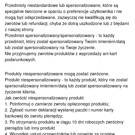
Przedmioty niestandardowe lub spersonalizowane, które są
specjalnie tworzone w oparciu o preferencje użytkownika i nie
mogą być odsprzedawane, zazwyczaj nie kwalifikują się do
zwrotów lub refundacji, chyba że dotrą uszkodzone lub z błędami
z naszej strony.
Przedmiot spersonalizowany/spersonalizowany - to każdy
przedmiot, który został spersonalizowany Twoim imieniem/datą
lub został spersonalizowany na Twoje życzenie.
Nie przyjmujemy zwrotów produktów z wyprzedaży ani kart
podarunkowych.
Produkty niespersonalizowane mogą zostać zwrócone.
Produkt niespersonalizowany - to każdy produkt, który nie został
spersonalizowany imieniem/datą lub został spersonalizowany na
życzenie klienta.
Jak zwrócić niespersonalizowany produkt:
1. Poinformuj o zamiarze zwrotu opłaconego produktu;
2. Zgłosić numer deklaracji wysłanej paczki i numer karty
bankowej do zwrotu pieniędzy;
3. Po otrzymaniu produktu w ciągu 10 dni roboczych zwrócimy
pieniądze lub inny produkt
4. Wszystkie usługi przewoźników lub prowizje za przelew