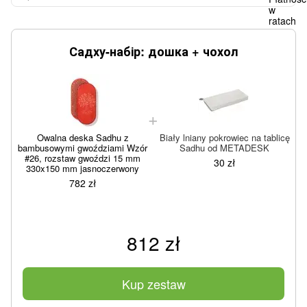
Садху-набір: дошка + чохол
Owalna deska Sadhu z
Biały lniany pokrowiec na tablicę
bambusowymi gwoździami Wzór
Sadhu od METADESK
b
#26, rozstaw gwoździ 15 mm
30 zł
330x150 mm jasnoczerwony
782 zł
812 zł
Kup zestaw