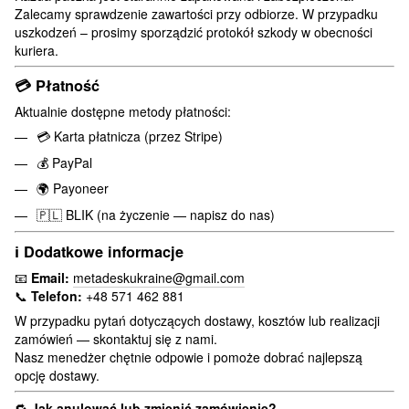
Zalecamy sprawdzenie zawartości przy odbiorze. W przypadku
uszkodzeń – prosimy sporządzić protokół szkody w obecności
kuriera.
💳
Płatność
Aktualnie dostępne metody płatności:
💳 Karta płatnicza (przez Stripe)
💰 PayPal
🌍 Payoneer
🇵🇱 BLIK (na życzenie — napisz do nas)
ℹ️
Dodatkowe informacje
📧
Email:
metadeskukraine@gmail.com
📞
Telefon:
+48 571 462 881
W przypadku pytań dotyczących dostawy, kosztów lub realizacji
zamówień — skontaktuj się z nami.
Nasz menedżer chętnie odpowie i pomoże dobrać najlepszą
opcję dostawy.
🔁
Jak anulować lub zmienić zamówienie?