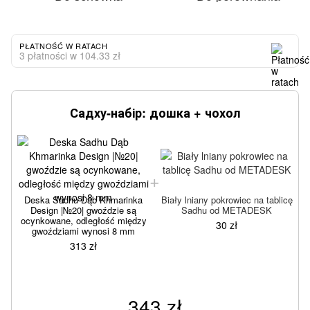
PŁATNOŚĆ W RATACH
3 płatności w 104.33 zł
Садху-набір: дошка + чохол
Deska Sadhu Dąb Khmarinka
Biały lniany pokrowiec na tablicę
Design |№20| gwoździe są
Sadhu od METADESK
ocynkowane, odległość między
30 zł
gwoździami wynosi 8 mm
313 zł
343 zł