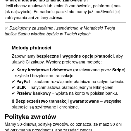
Jeśli chcesz anulować lub zmienić zamówienie, poinformuj nas
jak najszybciej. Po nadaniu paczki nie mamy już możliwości jej
zatrzymania ani zmiany adresu.
✅
Dziękujemy za zaufanie i zamówienie w Metadesk! Twoja
tablica Sadhu wkrótce będzie w Twoich rękach.
Metody płatności
Zapewniamy
bezpieczne i wygodne opcje płatności
, aby
ułatwić Ci zakupy. Wybierz preferowaną metodę:
✔
Karty kredytowe i debetowe
(przetwarzane przez
Stripe
)
– szybkie i bezpieczne transakcje.
✔
PayPal
– zaufane rozwiązanie płatnicze na całym świecie.
✔
BLIK
– natychmiastowa płatność jednym kliknięciem.
✔
Przelew bankowy
– wpłata na konto w polskim banku.
🔒
Bezpieczeństwo transakcji gwarantowane
– wszystkie
płatności są szyfrowane i chronione.
Polityka zwrotów
Mamy 30-dniową politykę zwrotów, co oznacza, że masz 30 dni
od otrzymania przedmiotu, aby zażądać zwrotu.