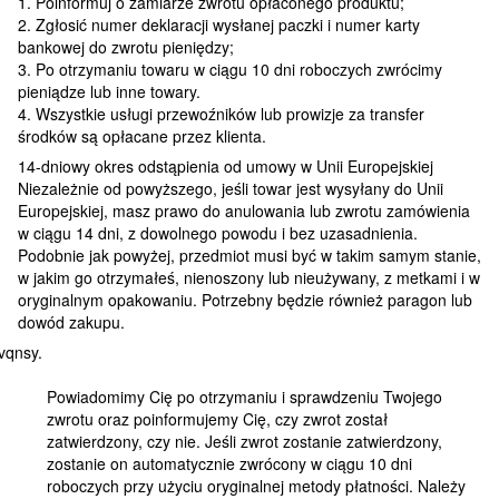
1. Poinformuj o zamiarze zwrotu opłaconego produktu;
2. Zgłosić numer deklaracji wysłanej paczki i numer karty
bankowej do zwrotu pieniędzy;
3. Po otrzymaniu towaru w ciągu 10 dni roboczych zwrócimy
pieniądze lub inne towary.
4. Wszystkie usługi przewoźników lub prowizje za transfer
środków są opłacane przez klienta.
14-dniowy okres odstąpienia od umowy w Unii Europejskiej
Niezależnie od powyższego, jeśli towar jest wysyłany do Unii
Europejskiej, masz prawo do anulowania lub zwrotu zamówienia
w ciągu 14 dni, z dowolnego powodu i bez uzasadnienia.
Podobnie jak powyżej, przedmiot musi być w takim samym stanie,
w jakim go otrzymałeś, nienoszony lub nieużywany, z metkami i w
oryginalnym opakowaniu. Potrzebny będzie również paragon lub
dowód zakupu.
Powiadomimy Cię po otrzymaniu i sprawdzeniu Twojego
zwrotu oraz poinformujemy Cię, czy zwrot został
zatwierdzony, czy nie. Jeśli zwrot zostanie zatwierdzony,
zostanie on automatycznie zwrócony w ciągu 10 dni
roboczych przy użyciu oryginalnej metody płatności. Należy