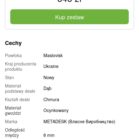
Kup zestaw
Cechy
Powłoka
Maslovisk
Kraj producenta
Ukraine
produktu
Stan
Nowy
Materiał
Dąb
podstawy deski
Kształt deski
Chmura
Materiał
Ocynkowany
gwoździ
Marka
METADESK (Власне Виробництво)
Odległość
między
8 mm