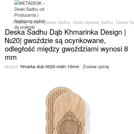
Katalog
Deski dębowe Sadhu
Deski dębowe Sadhu
Deska Sa
Deska Sadhu Dąb Khmarinka Design |
№20| gwoździe są ocynkowane,
odległość między gwoździami wynosi 8
mm
Artykuł:
Hmarka-dub-0020-midn-10mm
Zostaw opinię