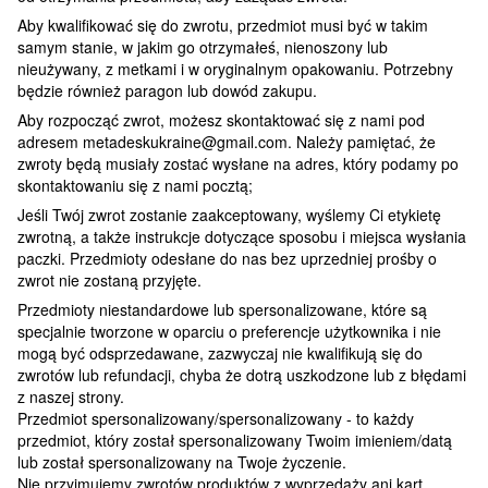
Aby kwalifikować się do zwrotu, przedmiot musi być w takim
samym stanie, w jakim go otrzymałeś, nienoszony lub
nieużywany, z metkami i w oryginalnym opakowaniu. Potrzebny
będzie również paragon lub dowód zakupu.
Aby rozpocząć zwrot, możesz skontaktować się z nami pod
adresem metadeskukraine@gmail.com. Należy pamiętać, że
zwroty będą musiały zostać wysłane na adres, który podamy po
skontaktowaniu się z nami pocztą;
Jeśli Twój zwrot zostanie zaakceptowany, wyślemy Ci etykietę
zwrotną, a także instrukcje dotyczące sposobu i miejsca wysłania
paczki. Przedmioty odesłane do nas bez uprzedniej prośby o
zwrot nie zostaną przyjęte.
Przedmioty niestandardowe lub spersonalizowane, które są
specjalnie tworzone w oparciu o preferencje użytkownika i nie
mogą być odsprzedawane, zazwyczaj nie kwalifikują się do
zwrotów lub refundacji, chyba że dotrą uszkodzone lub z błędami
z naszej strony.
Przedmiot spersonalizowany/spersonalizowany - to każdy
przedmiot, który został spersonalizowany Twoim imieniem/datą
lub został spersonalizowany na Twoje życzenie.
Nie przyjmujemy zwrotów produktów z wyprzedaży ani kart