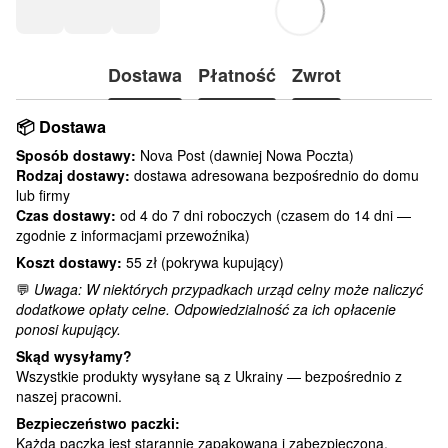
Dostawa
Płatność
Zwrot
📦
Dostawa
Sposób dostawy:
Nova Post (dawniej Nowa Poczta)
Rodzaj dostawy:
dostawa adresowana bezpośrednio do domu
lub firmy
Czas dostawy:
od 4 do 7 dni roboczych (czasem do 14 dni —
zgodnie z informacjami przewoźnika)
Koszt dostawy:
55 zł (pokrywa kupujący)
💬
Uwaga: W niektórych przypadkach urząd celny może naliczyć
dodatkowe opłaty celne. Odpowiedzialność za ich opłacenie
ponosi kupujący.
Skąd wysyłamy?
Wszystkie produkty wysyłane są z Ukrainy — bezpośrednio z
naszej pracowni.
Bezpieczeństwo paczki:
Każda paczka jest starannie zapakowana i zabezpieczona.