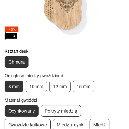
−42%
3
Kształt deski
Chmura
Odległość między gwoździami
8 mm
10 mm
12 mm
15 mm
Materiał gwoździ
Ocynkowany
Pokryty miedzią
Gwoździe kulkowe
Miedź + cynk
Miedź