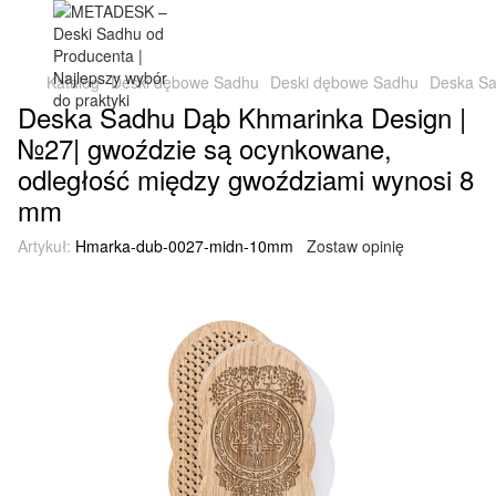
Katalog
Deski dębowe Sadhu
Deski dębowe Sadhu
Deska Sa
Deska Sadhu Dąb Khmarinka Design |
№27| gwoździe są ocynkowane,
odległość między gwoździami wynosi 8
mm
Artykuł:
Hmarka-dub-0027-midn-10mm
Zostaw opinię