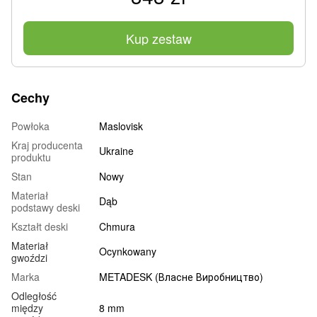
Kup zestaw
Cechy
Powłoka
Maslovisk
Kraj producenta
Ukraine
produktu
Stan
Nowy
Materiał
Dąb
podstawy deski
Kształt deski
Chmura
Materiał
Ocynkowany
gwoździ
Marka
METADESK (Власне Виробництво)
Odległość
między
8 mm