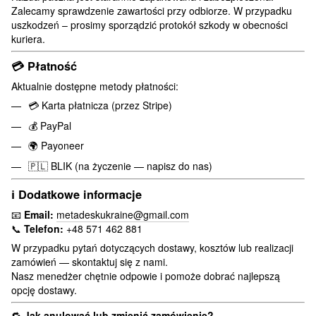
Zalecamy sprawdzenie zawartości przy odbiorze. W przypadku
uszkodzeń – prosimy sporządzić protokół szkody w obecności
kuriera.
💳
Płatność
Aktualnie dostępne metody płatności:
💳 Karta płatnicza (przez Stripe)
💰 PayPal
🌍 Payoneer
🇵🇱 BLIK (na życzenie — napisz do nas)
ℹ️
Dodatkowe informacje
📧
Email:
metadeskukraine@gmail.com
📞
Telefon:
+48 571 462 881
W przypadku pytań dotyczących dostawy, kosztów lub realizacji
zamówień — skontaktuj się z nami.
Nasz menedżer chętnie odpowie i pomoże dobrać najlepszą
opcję dostawy.
🔁
Jak anulować lub zmienić zamówienie?