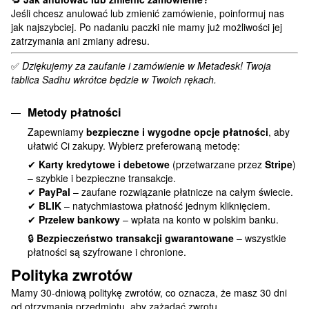
Jeśli chcesz anulować lub zmienić zamówienie, poinformuj nas
jak najszybciej. Po nadaniu paczki nie mamy już możliwości jej
zatrzymania ani zmiany adresu.
✅
Dziękujemy za zaufanie i zamówienie w Metadesk! Twoja
tablica Sadhu wkrótce będzie w Twoich rękach.
Metody płatności
Zapewniamy
bezpieczne i wygodne opcje płatności
, aby
ułatwić Ci zakupy. Wybierz preferowaną metodę:
✔
Karty kredytowe i debetowe
(przetwarzane przez
Stripe
)
– szybkie i bezpieczne transakcje.
✔
PayPal
– zaufane rozwiązanie płatnicze na całym świecie.
✔
BLIK
– natychmiastowa płatność jednym kliknięciem.
✔
Przelew bankowy
– wpłata na konto w polskim banku.
🔒
Bezpieczeństwo transakcji gwarantowane
– wszystkie
płatności są szyfrowane i chronione.
Polityka zwrotów
Mamy 30-dniową politykę zwrotów, co oznacza, że masz 30 dni
od otrzymania przedmiotu, aby zażądać zwrotu.