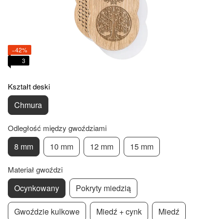
−42%
3
Kształt deski
Chmura
Odległość między gwoździami
8 mm
10 mm
12 mm
15 mm
Materiał gwoździ
Ocynkowany
Pokryty miedzią
Gwoździe kulkowe
Miedź + cynk
Miedź