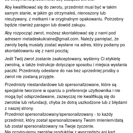
Aby kwalifikować się do zwrotu, przedmiot musi być w takim
samym stanie, w jakim go otrzymałeś, nienoszony lub
nieużywany, z metkami i w oryginalnym opakowaniu. Potrzebny
będzie również paragon lub dowód zakupu.
Aby rozpocząć zwrot, możesz skontaktować się z nami pod
adresem metadeskukraine@gmail.com. Należy pamiętać, że
zwroty będą musiały zostać wysłane na adres, który podamy po
skontaktowaniu się z nami pocztą;
Jeśli Twój zwrot zostanie zaakceptowany, wyślemy Ci etykietę
zwrotną, a także instrukcje dotyczące sposobu i miejsca wysłania
paczki. Przedmioty odesłane do nas bez uprzedniej prośby o
zwrot nie zostaną przyjęte.
Przedmioty niestandardowe lub spersonalizowane, które są
specjalnie tworzone w oparciu o preferencje użytkownika i nie
mogą być odsprzedawane, zazwyczaj nie kwalifikują się do
zwrotów lub refundacji, chyba że dotrą uszkodzone lub z błędami
z naszej strony.
Przedmiot spersonalizowany/spersonalizowany - to każdy
przedmiot, który został spersonalizowany Twoim imieniem/datą
lub został spersonalizowany na Twoje życzenie.
Nie przyjmujemy zwrotów produktów z wyprzedaży ani kart