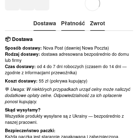
Dostawa
Płatność
Zwrot
📦
Dostawa
Sposób dostawy:
Nova Post (dawniej Nowa Poczta)
Rodzaj dostawy:
dostawa adresowana bezpośrednio do domu
lub firmy
Czas dostawy:
od 4 do 7 dni roboczych (czasem do 14 dni —
zgodnie z informacjami przewoźnika)
Koszt dostawy:
55 zł (pokrywa kupujący)
💬
Uwaga: W niektórych przypadkach urząd celny może naliczyć
dodatkowe opłaty celne. Odpowiedzialność za ich opłacenie
ponosi kupujący.
Skąd wysyłamy?
Wszystkie produkty wysyłane są z Ukrainy — bezpośrednio z
naszej pracowni.
Bezpieczeństwo paczki:
Każda paczka jest starannie zapakowana i zabezpieczona.