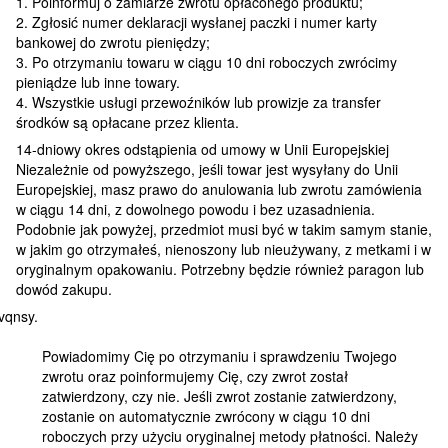
1. Poinformuj o zamiarze zwrotu opłaconego produktu;
2. Zgłosić numer deklaracji wysłanej paczki i numer karty
bankowej do zwrotu pieniędzy;
3. Po otrzymaniu towaru w ciągu 10 dni roboczych zwrócimy
pieniądze lub inne towary.
4. Wszystkie usługi przewoźników lub prowizje za transfer
środków są opłacane przez klienta.
14-dniowy okres odstąpienia od umowy w Unii Europejskiej
Niezależnie od powyższego, jeśli towar jest wysyłany do Unii
Europejskiej, masz prawo do anulowania lub zwrotu zamówienia
w ciągu 14 dni, z dowolnego powodu i bez uzasadnienia.
Podobnie jak powyżej, przedmiot musi być w takim samym stanie,
w jakim go otrzymałeś, nienoszony lub nieużywany, z metkami i w
oryginalnym opakowaniu. Potrzebny będzie również paragon lub
dowód zakupu.
Powiadomimy Cię po otrzymaniu i sprawdzeniu Twojego
zwrotu oraz poinformujemy Cię, czy zwrot został
zatwierdzony, czy nie. Jeśli zwrot zostanie zatwierdzony,
zostanie on automatycznie zwrócony w ciągu 10 dni
roboczych przy użyciu oryginalnej metody płatności. Należy