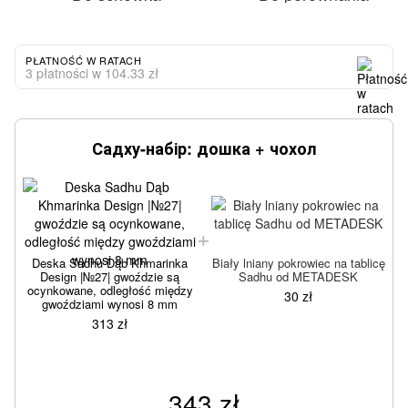
PŁATNOŚĆ W RATACH
3 płatności w 104.33 zł
Садху-набір: дошка + чохол
Deska Sadhu Dąb Khmarinka
Biały lniany pokrowiec na tablicę
Design |№27| gwoździe są
Sadhu od METADESK
ocynkowane, odległość między
30 zł
gwoździami wynosi 8 mm
313 zł
343 zł