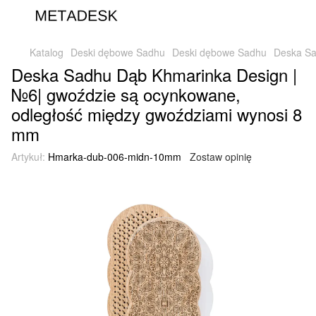
Katalog
Deski dębowe Sadhu
Deski dębowe Sadhu
Deska Sa
Deska Sadhu Dąb Khmarinka Design |
№6| gwoździe są ocynkowane,
odległość między gwoździami wynosi 8
mm
Artykuł:
Hmarka-dub-006-midn-10mm
Zostaw opinię