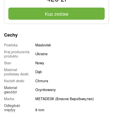
Kup zestaw
Cechy
Powłoka
Maslovisk
Kraj producenta
Ukraine
produktu
Stan
Nowy
Materiał
Dąb
podstawy deski
Kształt deski
Chmura
Materiał
Ocynkowany
gwoździ
Marka
METADESK (Власне Виробництво)
Odległość
między
8 mm