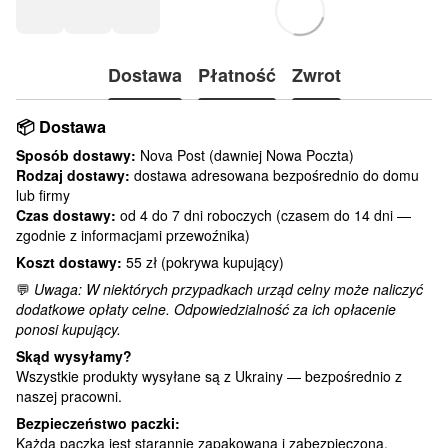
Dostawa
Płatność
Zwrot
📦
Dostawa
Sposób dostawy:
Nova Post (dawniej Nowa Poczta)
Rodzaj dostawy:
dostawa adresowana bezpośrednio do domu
lub firmy
Czas dostawy:
od 4 do 7 dni roboczych (czasem do 14 dni —
zgodnie z informacjami przewoźnika)
Koszt dostawy:
55 zł (pokrywa kupujący)
💬
Uwaga: W niektórych przypadkach urząd celny może naliczyć
dodatkowe opłaty celne. Odpowiedzialność za ich opłacenie
ponosi kupujący.
Skąd wysyłamy?
Wszystkie produkty wysyłane są z Ukrainy — bezpośrednio z
naszej pracowni.
Bezpieczeństwo paczki:
Każda paczka jest starannie zapakowana i zabezpieczona.