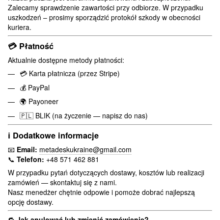
Zalecamy sprawdzenie zawartości przy odbiorze. W przypadku
uszkodzeń – prosimy sporządzić protokół szkody w obecności
kuriera.
💳
Płatność
Aktualnie dostępne metody płatności:
💳 Karta płatnicza (przez Stripe)
💰 PayPal
🌍 Payoneer
🇵🇱 BLIK (na życzenie — napisz do nas)
ℹ️
Dodatkowe informacje
📧
Email:
metadeskukraine@gmail.com
📞
Telefon:
+48 571 462 881
W przypadku pytań dotyczących dostawy, kosztów lub realizacji
zamówień — skontaktuj się z nami.
Nasz menedżer chętnie odpowie i pomoże dobrać najlepszą
opcję dostawy.
🔁
Jak anulować lub zmienić zamówienie?