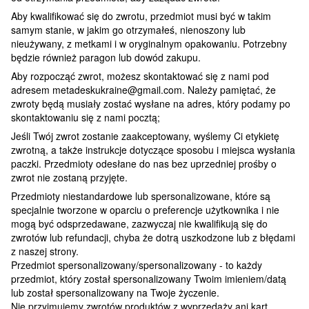
Aby kwalifikować się do zwrotu, przedmiot musi być w takim
samym stanie, w jakim go otrzymałeś, nienoszony lub
nieużywany, z metkami i w oryginalnym opakowaniu. Potrzebny
będzie również paragon lub dowód zakupu.
Aby rozpocząć zwrot, możesz skontaktować się z nami pod
adresem metadeskukraine@gmail.com. Należy pamiętać, że
zwroty będą musiały zostać wysłane na adres, który podamy po
skontaktowaniu się z nami pocztą;
Jeśli Twój zwrot zostanie zaakceptowany, wyślemy Ci etykietę
zwrotną, a także instrukcje dotyczące sposobu i miejsca wysłania
paczki. Przedmioty odesłane do nas bez uprzedniej prośby o
zwrot nie zostaną przyjęte.
Przedmioty niestandardowe lub spersonalizowane, które są
specjalnie tworzone w oparciu o preferencje użytkownika i nie
mogą być odsprzedawane, zazwyczaj nie kwalifikują się do
zwrotów lub refundacji, chyba że dotrą uszkodzone lub z błędami
z naszej strony.
Przedmiot spersonalizowany/spersonalizowany - to każdy
przedmiot, który został spersonalizowany Twoim imieniem/datą
lub został spersonalizowany na Twoje życzenie.
Nie przyjmujemy zwrotów produktów z wyprzedaży ani kart