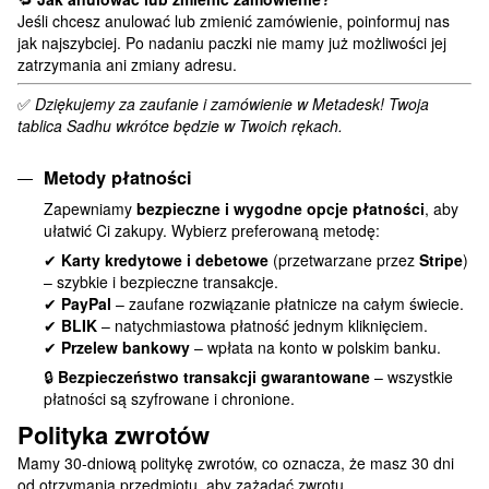
Jeśli chcesz anulować lub zmienić zamówienie, poinformuj nas
jak najszybciej. Po nadaniu paczki nie mamy już możliwości jej
zatrzymania ani zmiany adresu.
✅
Dziękujemy za zaufanie i zamówienie w Metadesk! Twoja
tablica Sadhu wkrótce będzie w Twoich rękach.
Metody płatności
Zapewniamy
bezpieczne i wygodne opcje płatności
, aby
ułatwić Ci zakupy. Wybierz preferowaną metodę:
✔
Karty kredytowe i debetowe
(przetwarzane przez
Stripe
)
– szybkie i bezpieczne transakcje.
✔
PayPal
– zaufane rozwiązanie płatnicze na całym świecie.
✔
BLIK
– natychmiastowa płatność jednym kliknięciem.
✔
Przelew bankowy
– wpłata na konto w polskim banku.
🔒
Bezpieczeństwo transakcji gwarantowane
– wszystkie
płatności są szyfrowane i chronione.
Polityka zwrotów
Mamy 30-dniową politykę zwrotów, co oznacza, że masz 30 dni
od otrzymania przedmiotu, aby zażądać zwrotu.