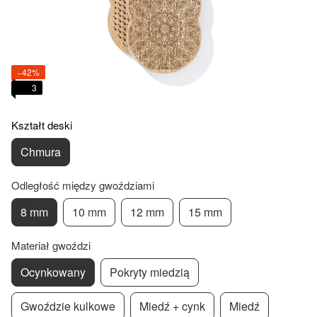
−42%
3
Kształt deski
Chmura
Odległość między gwoździami
8 mm
10 mm
12 mm
15 mm
Materiał gwoździ
Ocynkowany
Pokryty miedzią
Gwoździe kulkowe
Miedź + cynk
Miedź