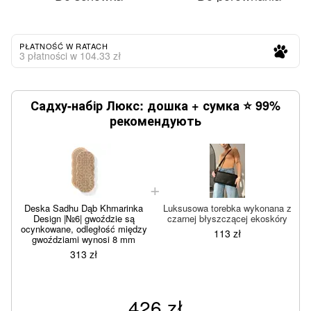
PŁATNOŚĆ W RATACH
3 płatności w 104.33 zł
Садху-набір Люкс: дошка + сумка ⭐ 99%
рекомендують
Deska Sadhu Dąb Khmarinka
Luksusowa torebka wykonana z
Design |№6| gwoździe są
czarnej błyszczącej ekoskóry
ocynkowane, odległość między
113 zł
gwoździami wynosi 8 mm
313 zł
426 zł