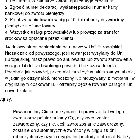
1. Poinformuj o zamiarze zwrotu opłaconego produktu;
2. Zgłosić numer deklaracji wysłanej paczki i numer karty
bankowej do zwrotu pieniędzy;
3. Po otrzymaniu towaru w ciągu 10 dni roboczych zwrócimy
pieniądze lub inne towary.
4. Wszystkie usługi przewoźników lub prowizje za transfer
środków są opłacane przez klienta.
14-dniowy okres odstąpienia od umowy w Unii Europejskiej
Niezależnie od powyższego, jeśli towar jest wysyłany do Unii
Europejskiej, masz prawo do anulowania lub zwrotu zamówienia
w ciągu 14 dni, z dowolnego powodu i bez uzasadnienia.
Podobnie jak powyżej, przedmiot musi być w takim samym stanie,
w jakim go otrzymałeś, nienoszony lub nieużywany, z metkami i w
oryginalnym opakowaniu. Potrzebny będzie również paragon lub
dowód zakupu.
Powiadomimy Cię po otrzymaniu i sprawdzeniu Twojego
zwrotu oraz poinformujemy Cię, czy zwrot został
zatwierdzony, czy nie. Jeśli zwrot zostanie zatwierdzony,
zostanie on automatycznie zwrócony w ciągu 10 dni
roboczych przy użyciu oryginalnej metody płatności. Należy