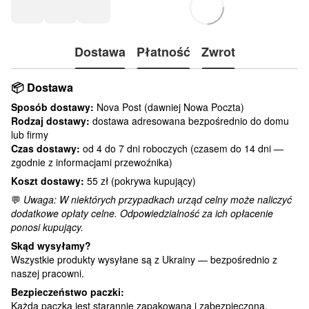
Dostawa
Płatność
Zwrot
📦
Dostawa
Sposób dostawy:
Nova Post (dawniej Nowa Poczta)
Rodzaj dostawy:
dostawa adresowana bezpośrednio do domu
lub firmy
Czas dostawy:
od 4 do 7 dni roboczych (czasem do 14 dni —
zgodnie z informacjami przewoźnika)
Koszt dostawy:
55 zł (pokrywa kupujący)
💬
Uwaga: W niektórych przypadkach urząd celny może naliczyć
dodatkowe opłaty celne. Odpowiedzialność za ich opłacenie
ponosi kupujący.
Skąd wysyłamy?
Wszystkie produkty wysyłane są z Ukrainy — bezpośrednio z
naszej pracowni.
Bezpieczeństwo paczki:
Każda paczka jest starannie zapakowana i zabezpieczona.