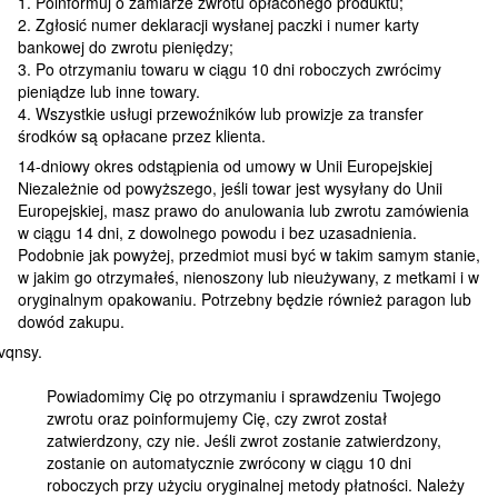
1. Poinformuj o zamiarze zwrotu opłaconego produktu;
2. Zgłosić numer deklaracji wysłanej paczki i numer karty
bankowej do zwrotu pieniędzy;
3. Po otrzymaniu towaru w ciągu 10 dni roboczych zwrócimy
pieniądze lub inne towary.
4. Wszystkie usługi przewoźników lub prowizje za transfer
środków są opłacane przez klienta.
14-dniowy okres odstąpienia od umowy w Unii Europejskiej
Niezależnie od powyższego, jeśli towar jest wysyłany do Unii
Europejskiej, masz prawo do anulowania lub zwrotu zamówienia
w ciągu 14 dni, z dowolnego powodu i bez uzasadnienia.
Podobnie jak powyżej, przedmiot musi być w takim samym stanie,
w jakim go otrzymałeś, nienoszony lub nieużywany, z metkami i w
oryginalnym opakowaniu. Potrzebny będzie również paragon lub
dowód zakupu.
Powiadomimy Cię po otrzymaniu i sprawdzeniu Twojego
zwrotu oraz poinformujemy Cię, czy zwrot został
zatwierdzony, czy nie. Jeśli zwrot zostanie zatwierdzony,
zostanie on automatycznie zwrócony w ciągu 10 dni
roboczych przy użyciu oryginalnej metody płatności. Należy