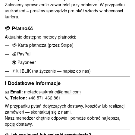
Zalecamy sprawdzenie zawartości przy odbiorze. W przypadku
uszkodzeń – prosimy sporządzić protokół szkody w obecności
kuriera.
💳
Płatność
Aktualnie dostępne metody płatności:
💳 Karta płatnicza (przez Stripe)
💰 PayPal
🌍 Payoneer
🇵🇱 BLIK (na życzenie — napisz do nas)
ℹ️
Dodatkowe informacje
📧
Email:
metadeskukraine@gmail.com
📞
Telefon:
+48 571 462 881
W przypadku pytań dotyczących dostawy, kosztów lub realizacji
zamówień — skontaktuj się z nami.
Nasz menedżer chętnie odpowie i pomoże dobrać najlepszą
opcję dostawy.
🔁
Jak anulować lub zmienić zamówienie?