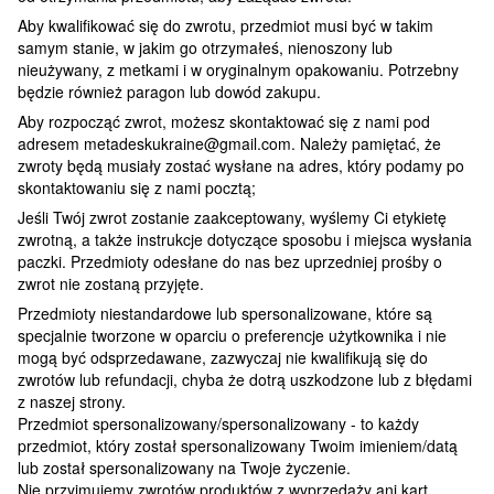
Aby kwalifikować się do zwrotu, przedmiot musi być w takim
samym stanie, w jakim go otrzymałeś, nienoszony lub
nieużywany, z metkami i w oryginalnym opakowaniu. Potrzebny
będzie również paragon lub dowód zakupu.
Aby rozpocząć zwrot, możesz skontaktować się z nami pod
adresem metadeskukraine@gmail.com. Należy pamiętać, że
zwroty będą musiały zostać wysłane na adres, który podamy po
skontaktowaniu się z nami pocztą;
Jeśli Twój zwrot zostanie zaakceptowany, wyślemy Ci etykietę
zwrotną, a także instrukcje dotyczące sposobu i miejsca wysłania
paczki. Przedmioty odesłane do nas bez uprzedniej prośby o
zwrot nie zostaną przyjęte.
Przedmioty niestandardowe lub spersonalizowane, które są
specjalnie tworzone w oparciu o preferencje użytkownika i nie
mogą być odsprzedawane, zazwyczaj nie kwalifikują się do
zwrotów lub refundacji, chyba że dotrą uszkodzone lub z błędami
z naszej strony.
Przedmiot spersonalizowany/spersonalizowany - to każdy
przedmiot, który został spersonalizowany Twoim imieniem/datą
lub został spersonalizowany na Twoje życzenie.
Nie przyjmujemy zwrotów produktów z wyprzedaży ani kart