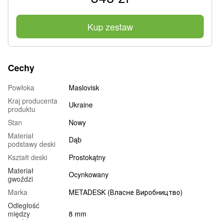
Kup zestaw
Cechy
Powłoka
Maslovisk
Kraj producenta
Ukraine
produktu
Stan
Nowy
Materiał
Dąb
podstawy deski
Kształt deski
Prostokątny
Materiał
Ocynkowany
gwoździ
Marka
METADESK (Власне Виробництво)
Odległość
między
8 mm