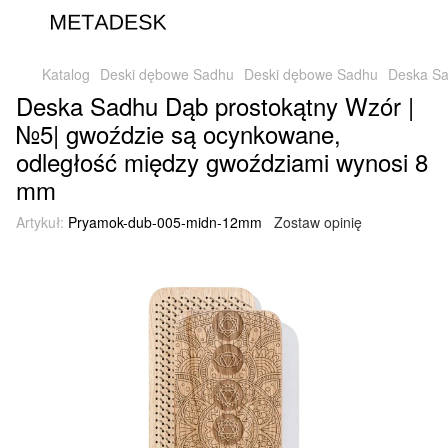
Katalog
Deski dębowe Sadhu
Deski dębowe Sadhu
Deska Sa
Deska Sadhu Dąb prostokątny Wzór |
№5| gwoździe są ocynkowane,
odległość między gwoździami wynosi 8
mm
Artykuł:
Pryamok-dub-005-midn-12mm
Zostaw opinię