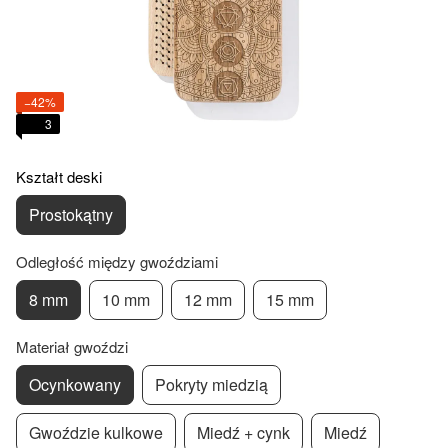
−42%
3
Kształt deski
Prostokątny
Odległość między gwoździami
8 mm
10 mm
12 mm
15 mm
Materiał gwoździ
Ocynkowany
Pokryty miedzią
Gwoździe kulkowe
Miedź + cynk
Miedź