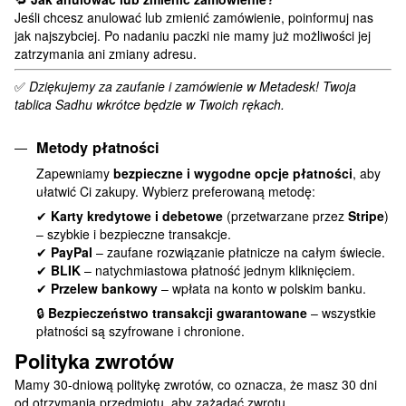
Jeśli chcesz anulować lub zmienić zamówienie, poinformuj nas
jak najszybciej. Po nadaniu paczki nie mamy już możliwości jej
zatrzymania ani zmiany adresu.
✅
Dziękujemy za zaufanie i zamówienie w Metadesk! Twoja
tablica Sadhu wkrótce będzie w Twoich rękach.
Metody płatności
Zapewniamy
bezpieczne i wygodne opcje płatności
, aby
ułatwić Ci zakupy. Wybierz preferowaną metodę:
✔
Karty kredytowe i debetowe
(przetwarzane przez
Stripe
)
– szybkie i bezpieczne transakcje.
✔
PayPal
– zaufane rozwiązanie płatnicze na całym świecie.
✔
BLIK
– natychmiastowa płatność jednym kliknięciem.
✔
Przelew bankowy
– wpłata na konto w polskim banku.
🔒
Bezpieczeństwo transakcji gwarantowane
– wszystkie
płatności są szyfrowane i chronione.
Polityka zwrotów
Mamy 30-dniową politykę zwrotów, co oznacza, że masz 30 dni
od otrzymania przedmiotu, aby zażądać zwrotu.