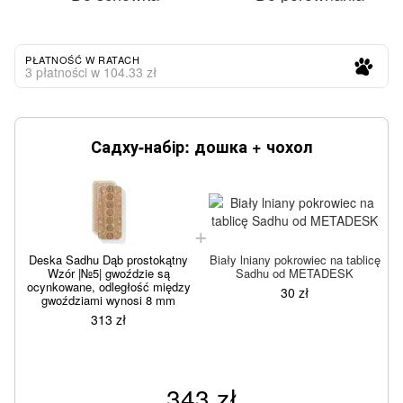
PŁATNOŚĆ W RATACH
3 płatności w 104.33 zł
Садху-набір: дошка + чохол
Deska Sadhu Dąb prostokątny
Biały lniany pokrowiec na tablicę
Wzór |№5| gwoździe są
Sadhu od METADESK
ocynkowane, odległość między
30 zł
gwoździami wynosi 8 mm
313 zł
343 zł