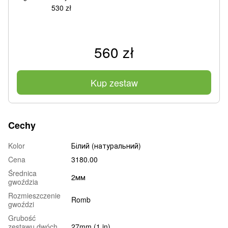
530 zł
560 zł
Kup zestaw
Cechy
Kolor
Білий (натуральний)
Cena
3180.00
Średnica
2мм
gwoździa
Rozmieszczenie
Romb
gwoździ
Grubość
zestawu dwóch
27mm (1 in)