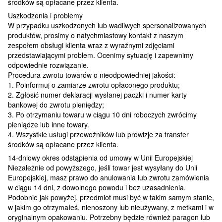
środków są opłacane przez klienta.
Uszkodzenia i problemy
W przypadku uszkodzonych lub wadliwych spersonalizowanych
produktów, prosimy o natychmiastowy kontakt z naszym
zespołem obsługi klienta wraz z wyraźnymi zdjęciami
przedstawiającymi problem. Ocenimy sytuację i zapewnimy
odpowiednie rozwiązanie.
Procedura zwrotu towarów o nieodpowiedniej jakości:
1. Poinformuj o zamiarze zwrotu opłaconego produktu;
2. Zgłosić numer deklaracji wysłanej paczki i numer karty
bankowej do zwrotu pieniędzy;
3. Po otrzymaniu towaru w ciągu 10 dni roboczych zwrócimy
pieniądze lub inne towary.
4. Wszystkie usługi przewoźników lub prowizje za transfer
środków są opłacane przez klienta.
14-dniowy okres odstąpienia od umowy w Unii Europejskiej
Niezależnie od powyższego, jeśli towar jest wysyłany do Unii
Europejskiej, masz prawo do anulowania lub zwrotu zamówienia
w ciągu 14 dni, z dowolnego powodu i bez uzasadnienia.
Podobnie jak powyżej, przedmiot musi być w takim samym stanie,
w jakim go otrzymałeś, nienoszony lub nieużywany, z metkami i w
oryginalnym opakowaniu. Potrzebny będzie również paragon lub