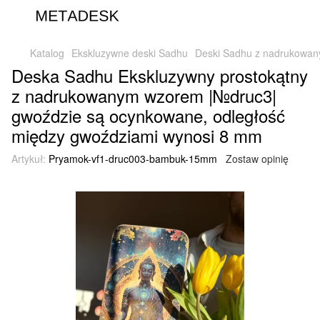
Katalog
Ekskluzywne deski Sadhu
Deski Sadhu z nadrukowan
Deska Sadhu Ekskluzywny prostokątny
z nadrukowanym wzorem |№druc3|
gwoździe są ocynkowane, odległość
między gwoździami wynosi 8 mm
Artykuł:
Pryamok-vf1-druc003-bambuk-15mm
Zostaw opinię