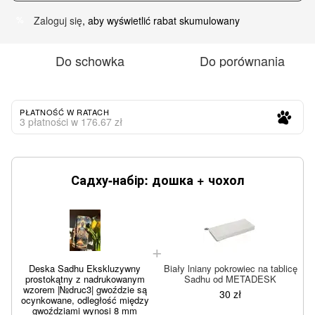
Zaloguj się
, aby wyświetlić rabat skumulowany
%
Do schowka
Do porównania
PŁATNOŚĆ W RATACH
3 płatności w 176.67 zł
Садху-набір: дошка + чохол
Deska Sadhu Ekskluzywny
Biały lniany pokrowiec na tablicę
prostokątny z nadrukowanym
Sadhu od METADESK
wzorem |№druc3| gwoździe są
30 zł
ocynkowane, odległość między
gwoździami wynosi 8 mm