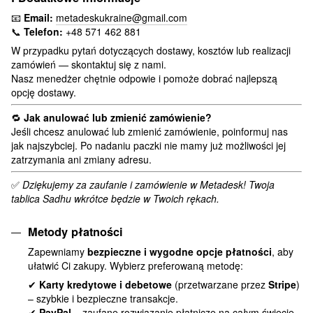
📧
Email:
metadeskukraine@gmail.com
📞
Telefon:
+48 571 462 881
W przypadku pytań dotyczących dostawy, kosztów lub realizacji
zamówień — skontaktuj się z nami.
Nasz menedżer chętnie odpowie i pomoże dobrać najlepszą
opcję dostawy.
🔁
Jak anulować lub zmienić zamówienie?
Jeśli chcesz anulować lub zmienić zamówienie, poinformuj nas
jak najszybciej. Po nadaniu paczki nie mamy już możliwości jej
zatrzymania ani zmiany adresu.
✅
Dziękujemy za zaufanie i zamówienie w Metadesk! Twoja
tablica Sadhu wkrótce będzie w Twoich rękach.
Metody płatności
Zapewniamy
bezpieczne i wygodne opcje płatności
, aby
ułatwić Ci zakupy. Wybierz preferowaną metodę:
✔
Karty kredytowe i debetowe
(przetwarzane przez
Stripe
)
– szybkie i bezpieczne transakcje.
✔
PayPal
– zaufane rozwiązanie płatnicze na całym świecie.