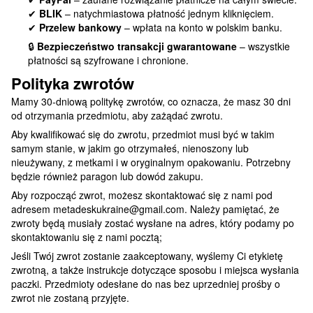
✔
BLIK
– natychmiastowa płatność jednym kliknięciem.
✔
Przelew bankowy
– wpłata na konto w polskim banku.
🔒
Bezpieczeństwo transakcji gwarantowane
– wszystkie
płatności są szyfrowane i chronione.
Polityka zwrotów
Mamy 30-dniową politykę zwrotów, co oznacza, że masz 30 dni
od otrzymania przedmiotu, aby zażądać zwrotu.
Aby kwalifikować się do zwrotu, przedmiot musi być w takim
samym stanie, w jakim go otrzymałeś, nienoszony lub
nieużywany, z metkami i w oryginalnym opakowaniu. Potrzebny
będzie również paragon lub dowód zakupu.
Aby rozpocząć zwrot, możesz skontaktować się z nami pod
adresem metadeskukraine@gmail.com. Należy pamiętać, że
zwroty będą musiały zostać wysłane na adres, który podamy po
skontaktowaniu się z nami pocztą;
Jeśli Twój zwrot zostanie zaakceptowany, wyślemy Ci etykietę
zwrotną, a także instrukcje dotyczące sposobu i miejsca wysłania
paczki. Przedmioty odesłane do nas bez uprzedniej prośby o
zwrot nie zostaną przyjęte.