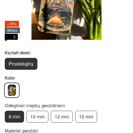
−10%
Wideo
3
Kształt deski
Prostokątny
Kolor
Odległość między gwoździami
8 mm
10 mm
12 mm
15 mm
Materiał gwoździ