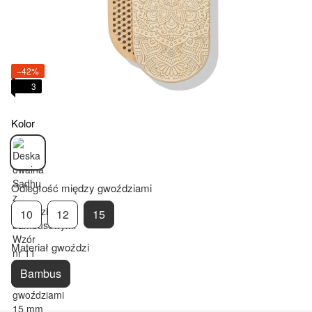
−42%
3
Kolor
Odległość między gwoździami
10
12
15
Materiał gwoździ
Bambus