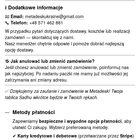
ℹ️
Dodatkowe informacje
📧
Email:
metadeskukraine@gmail.com
📞
Telefon:
+48 571 462 881
W przypadku pytań dotyczących dostawy, kosztów lub realizacji
zamówień — skontaktuj się z nami.
Nasz menedżer chętnie odpowie i pomoże dobrać najlepszą
opcję dostawy.
🔁
Jak anulować lub zmienić zamówienie?
Jeśli chcesz anulować lub zmienić zamówienie, poinformuj nas
jak najszybciej. Po nadaniu paczki nie mamy już możliwości jej
zatrzymania ani zmiany adresu.
✅
Dziękujemy za zaufanie i zamówienie w Metadesk! Twoja
tablica Sadhu wkrótce będzie w Twoich rękach.
Metody płatności
Zapewniamy
bezpieczne i wygodne opcje płatności
, aby
ułatwić Ci zakupy. Wybierz preferowaną metodę:
✔
Karty kredytowe i debetowe
(przetwarzane przez
Stripe
)