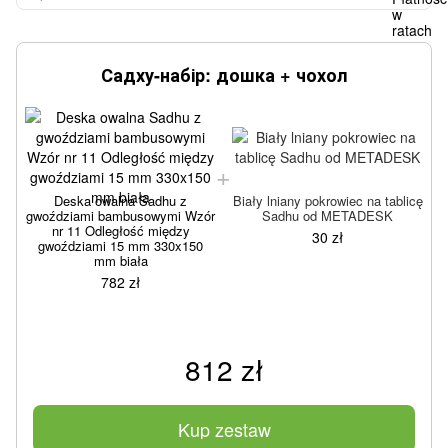
Садху-набір: дошка + чохол
Deska owalna Sadhu z
Biały lniany pokrowiec na tablicę
gwoździami bambusowymi Wzór
Sadhu od METADESK
g
nr 11 Odległość między
30 zł
gwoździami 15 mm 330x150
mm biała
782 zł
812 zł
Kup zestaw