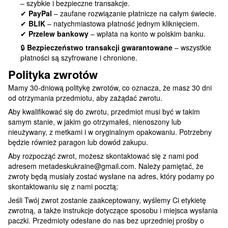
– szybkie i bezpieczne transakcje.
✔
PayPal
– zaufane rozwiązanie płatnicze na całym świecie.
✔
BLIK
– natychmiastowa płatność jednym kliknięciem.
✔
Przelew bankowy
– wpłata na konto w polskim banku.
🔒
Bezpieczeństwo transakcji gwarantowane
– wszystkie
płatności są szyfrowane i chronione.
Polityka zwrotów
Mamy 30-dniową politykę zwrotów, co oznacza, że masz 30 dni
od otrzymania przedmiotu, aby zażądać zwrotu.
Aby kwalifikować się do zwrotu, przedmiot musi być w takim
samym stanie, w jakim go otrzymałeś, nienoszony lub
nieużywany, z metkami i w oryginalnym opakowaniu. Potrzebny
będzie również paragon lub dowód zakupu.
Aby rozpocząć zwrot, możesz skontaktować się z nami pod
adresem metadeskukraine@gmail.com. Należy pamiętać, że
zwroty będą musiały zostać wysłane na adres, który podamy po
skontaktowaniu się z nami pocztą;
Jeśli Twój zwrot zostanie zaakceptowany, wyślemy Ci etykietę
zwrotną, a także instrukcje dotyczące sposobu i miejsca wysłania
paczki. Przedmioty odesłane do nas bez uprzedniej prośby o