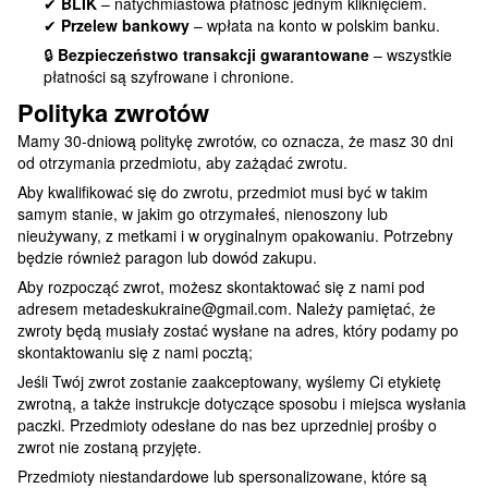
✔
BLIK
– natychmiastowa płatność jednym kliknięciem.
✔
Przelew bankowy
– wpłata na konto w polskim banku.
🔒
Bezpieczeństwo transakcji gwarantowane
– wszystkie
płatności są szyfrowane i chronione.
Polityka zwrotów
Mamy 30-dniową politykę zwrotów, co oznacza, że masz 30 dni
od otrzymania przedmiotu, aby zażądać zwrotu.
Aby kwalifikować się do zwrotu, przedmiot musi być w takim
samym stanie, w jakim go otrzymałeś, nienoszony lub
nieużywany, z metkami i w oryginalnym opakowaniu. Potrzebny
będzie również paragon lub dowód zakupu.
Aby rozpocząć zwrot, możesz skontaktować się z nami pod
adresem metadeskukraine@gmail.com. Należy pamiętać, że
zwroty będą musiały zostać wysłane na adres, który podamy po
skontaktowaniu się z nami pocztą;
Jeśli Twój zwrot zostanie zaakceptowany, wyślemy Ci etykietę
zwrotną, a także instrukcje dotyczące sposobu i miejsca wysłania
paczki. Przedmioty odesłane do nas bez uprzedniej prośby o
zwrot nie zostaną przyjęte.
Przedmioty niestandardowe lub spersonalizowane, które są