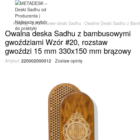
Katalog
Bambusowe deski Sadhu
Owalne Deski Sadhu z Bamb
Owalna deska Sadhu z bambusowymi
gwoździami Wzór #20, rozstaw
gwoździ 15 mm 330x150 mm brązowy
Artykuł:
220002000012
Zostaw opinię