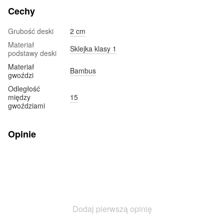
Cechy
Grubość deski
2 cm
Materiał
Sklejka klasy 1
podstawy deski
Materiał
Bambus
gwoździ
Odległość
między
15
gwoździami
Opinie
Dodaj pierwszą opinię