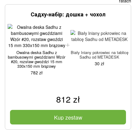
Садху-набір: дошка + чохол
Owalna deska Sadhu z
Biały lniany pokrowiec na tablicę
bambusowymi gwoździami Wzór
Sadhu od METADESK
b
#20, rozstaw gwoździ 15 mm
30 zł
330x150 mm brązowy
782 zł
812 zł
Kup zestaw