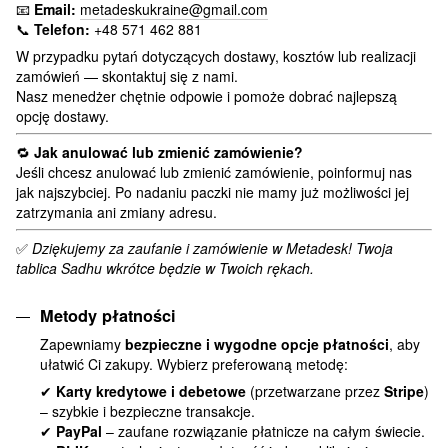
📧
Email:
metadeskukraine@gmail.com
📞
Telefon:
+48 571 462 881
W przypadku pytań dotyczących dostawy, kosztów lub realizacji
zamówień — skontaktuj się z nami.
Nasz menedżer chętnie odpowie i pomoże dobrać najlepszą
opcję dostawy.
🔁
Jak anulować lub zmienić zamówienie?
Jeśli chcesz anulować lub zmienić zamówienie, poinformuj nas
jak najszybciej. Po nadaniu paczki nie mamy już możliwości jej
zatrzymania ani zmiany adresu.
✅
Dziękujemy za zaufanie i zamówienie w Metadesk! Twoja
tablica Sadhu wkrótce będzie w Twoich rękach.
Metody płatności
Zapewniamy
bezpieczne i wygodne opcje płatności
, aby
ułatwić Ci zakupy. Wybierz preferowaną metodę:
✔
Karty kredytowe i debetowe
(przetwarzane przez
Stripe
)
– szybkie i bezpieczne transakcje.
✔
PayPal
– zaufane rozwiązanie płatnicze na całym świecie.