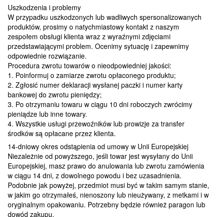
Uszkodzenia i problemy
W przypadku uszkodzonych lub wadliwych spersonalizowanych
produktów, prosimy o natychmiastowy kontakt z naszym
zespołem obsługi klienta wraz z wyraźnymi zdjęciami
przedstawiającymi problem. Ocenimy sytuację i zapewnimy
odpowiednie rozwiązanie.
Procedura zwrotu towarów o nieodpowiedniej jakości:
1. Poinformuj o zamiarze zwrotu opłaconego produktu;
2. Zgłosić numer deklaracji wysłanej paczki i numer karty
bankowej do zwrotu pieniędzy;
3. Po otrzymaniu towaru w ciągu 10 dni roboczych zwrócimy
pieniądze lub inne towary.
4. Wszystkie usługi przewoźników lub prowizje za transfer
środków są opłacane przez klienta.
14-dniowy okres odstąpienia od umowy w Unii Europejskiej
Niezależnie od powyższego, jeśli towar jest wysyłany do Unii
Europejskiej, masz prawo do anulowania lub zwrotu zamówienia
w ciągu 14 dni, z dowolnego powodu i bez uzasadnienia.
Podobnie jak powyżej, przedmiot musi być w takim samym stanie,
w jakim go otrzymałeś, nienoszony lub nieużywany, z metkami i w
oryginalnym opakowaniu. Potrzebny będzie również paragon lub
dowód zakupu.