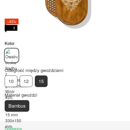
−43%
3
Kolor
Odległość między gwoździami
10
12
15
Materiał gwoździ
Bambus
Dostępny