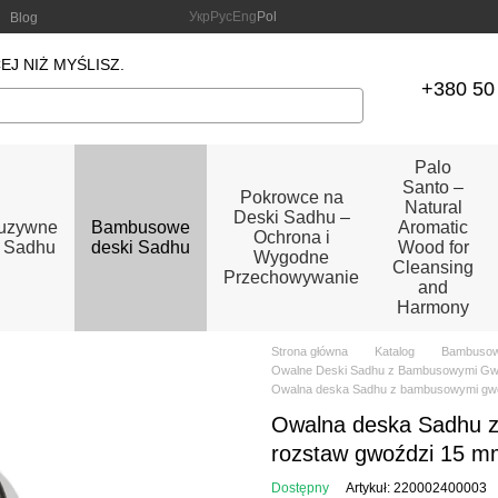
Укр
Рус
Eng
Pol
Blog
J NIŻ MYŚLISZ.
+380 50
Palo
Santo –
Pokrowce na
Natural
Deski Sadhu –
luzywne
Bambusowe
Aromatic
Ochrona i
i Sadhu
deski Sadhu
Wood for
Wygodne
Cleansing
Przechowywanie
and
Harmony
Strona główna
Katalog
Bambusow
Owalne Deski Sadhu z Bambusowymi Gwoź
Owalna deska Sadhu z bambusowymi gwo
Owalna deska Sadhu 
rozstaw gwoździ 15 
Dostępny
Artykuł: 220002400003