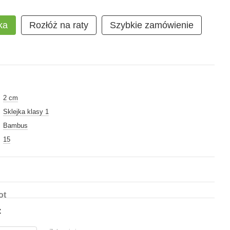
умка ⭐ 99% рекомендують
ka
Rozłóż na raty
Szybkie zamówienie
2 cm
a torebka
z czarnej
Sklejka klasy 1
ej ekoskóry
Bambus
15
ot
z