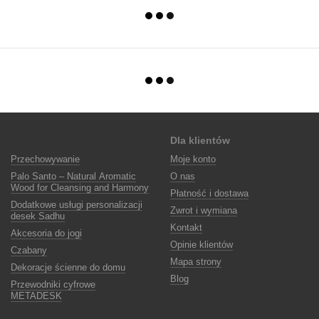
Dla klientów
Przechowywanie
Moje konto
Palo Santo – Natural Aromatic
O nas
Wood for Cleansing and Harmony
Płatność i dostawa
Dodatkowe usługi personalizacji
Zwrot i wymiana
desek Sadhu
Kontakt
Akcesoria do jogi
Opinie klientów
Czabany
Mapa strony
Dekoracje ścienne do domu
Blog
Przewodniki cyfrowe
METADESK