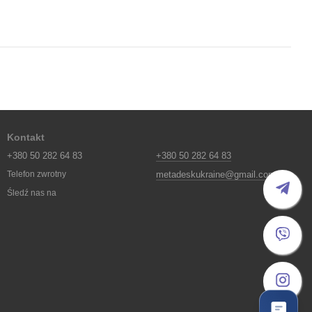
Kontakt
+380 50 282 64 83
+380 50 282 64 83
metadeskukraine@gmail.com
Telefon zwrotny
Śledź nas na