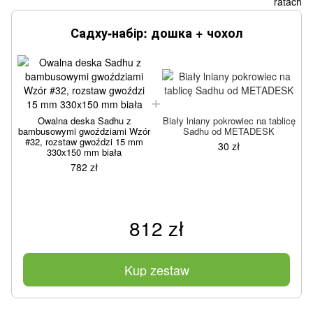
Садху-набір: дошка + чохол
Owalna deska Sadhu z
Biały lniany pokrowiec na tablicę
bambusowymi gwoździami Wzór
Sadhu od METADESK
b
#32, rozstaw gwoździ 15 mm
30 zł
330x150 mm biała
782 zł
812 zł
Kup zestaw