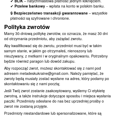
✔
BLIK
– natychmiastowa płatność jednym kliknięciem.
✔
Przelew bankowy
– wpłata na konto w polskim banku.
🔒
Bezpieczeństwo transakcji gwarantowane
– wszystkie
płatności są szyfrowane i chronione.
Polityka zwrotów
Mamy 30-dniową politykę zwrotów, co oznacza, że masz 30 dni
od otrzymania przedmiotu, aby zażądać zwrotu.
Aby kwalifikować się do zwrotu, przedmiot musi być w takim
samym stanie, w jakim go otrzymałeś, nienoszony lub
nieużywany, z metkami i w oryginalnym opakowaniu. Potrzebny
będzie również paragon lub dowód zakupu.
Aby rozpocząć zwrot, możesz skontaktować się z nami pod
adresem metadeskukraine@gmail.com. Należy pamiętać, że
zwroty będą musiały zostać wysłane na adres, który podamy po
skontaktowaniu się z nami pocztą;
Jeśli Twój zwrot zostanie zaakceptowany, wyślemy Ci etykietę
zwrotną, a także instrukcje dotyczące sposobu i miejsca wysłania
paczki. Przedmioty odesłane do nas bez uprzedniej prośby o
zwrot nie zostaną przyjęte.
Przedmioty niestandardowe lub spersonalizowane, które są