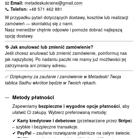
📧
Email:
metadeskukraine@gmail.com
📞
Telefon:
+48 571 462 881
W przypadku pytań dotyczących dostawy, kosztów lub realizacji
zamówień — skontaktuj się z nami.
Nasz menedżer chętnie odpowie i pomoże dobrać najlepszą
opcję dostawy.
🔁
Jak anulować lub zmienić zamówienie?
Jeśli chcesz anulować lub zmienić zamówienie, poinformuj nas
jak najszybciej. Po nadaniu paczki nie mamy już możliwości jej
zatrzymania ani zmiany adresu.
✅
Dziękujemy za zaufanie i zamówienie w Metadesk! Twoja
tablica Sadhu wkrótce będzie w Twoich rękach.
Metody płatności
Zapewniamy
bezpieczne i wygodne opcje płatności
, aby
ułatwić Ci zakupy. Wybierz preferowaną metodę:
✔
Karty kredytowe i debetowe
(przetwarzane przez
Stripe
)
– szybkie i bezpieczne transakcje.
✔
PayPal
– zaufane rozwiązanie płatnicze na całym świecie.