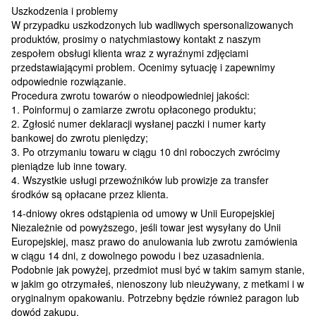
Uszkodzenia i problemy
W przypadku uszkodzonych lub wadliwych spersonalizowanych
produktów, prosimy o natychmiastowy kontakt z naszym
zespołem obsługi klienta wraz z wyraźnymi zdjęciami
przedstawiającymi problem. Ocenimy sytuację i zapewnimy
odpowiednie rozwiązanie.
Procedura zwrotu towarów o nieodpowiedniej jakości:
1. Poinformuj o zamiarze zwrotu opłaconego produktu;
2. Zgłosić numer deklaracji wysłanej paczki i numer karty
bankowej do zwrotu pieniędzy;
3. Po otrzymaniu towaru w ciągu 10 dni roboczych zwrócimy
pieniądze lub inne towary.
4. Wszystkie usługi przewoźników lub prowizje za transfer
środków są opłacane przez klienta.
14-dniowy okres odstąpienia od umowy w Unii Europejskiej
Niezależnie od powyższego, jeśli towar jest wysyłany do Unii
Europejskiej, masz prawo do anulowania lub zwrotu zamówienia
w ciągu 14 dni, z dowolnego powodu i bez uzasadnienia.
Podobnie jak powyżej, przedmiot musi być w takim samym stanie,
w jakim go otrzymałeś, nienoszony lub nieużywany, z metkami i w
oryginalnym opakowaniu. Potrzebny będzie również paragon lub
dowód zakupu.