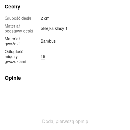
Cechy
Grubość deski
2 cm
Materiał
Sklejka klasy 1
podstawy deski
Materiał
Bambus
gwoździ
Odległość
między
15
gwoździami
Opinie
Dodaj pierwszą opinię