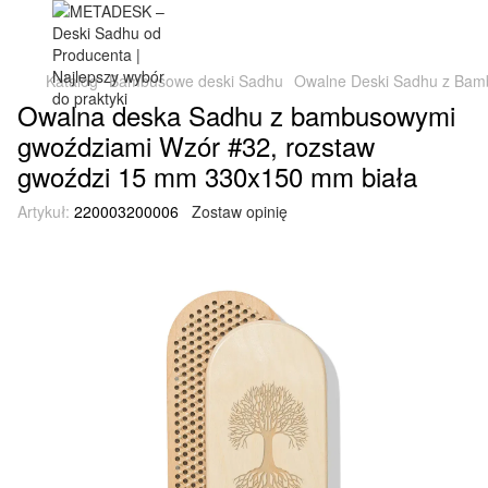
Katalog
Bambusowe deski Sadhu
Owalne Deski Sadhu z Bamb
Owalna deska Sadhu z bambusowymi
gwoździami Wzór #32, rozstaw
gwoździ 15 mm 330x150 mm biała
Artykuł:
220003200006
Zostaw opinię