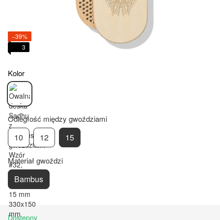
−39%
3
Kolor
Odległość między gwoździami
10
12
15
Materiał gwoździ
Bambus
Dostępny