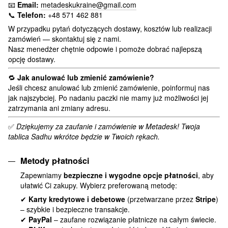
📧
Email:
metadeskukraine@gmail.com
📞
Telefon:
+48 571 462 881
W przypadku pytań dotyczących dostawy, kosztów lub realizacji
zamówień — skontaktuj się z nami.
Nasz menedżer chętnie odpowie i pomoże dobrać najlepszą
opcję dostawy.
🔁
Jak anulować lub zmienić zamówienie?
Jeśli chcesz anulować lub zmienić zamówienie, poinformuj nas
jak najszybciej. Po nadaniu paczki nie mamy już możliwości jej
zatrzymania ani zmiany adresu.
✅
Dziękujemy za zaufanie i zamówienie w Metadesk! Twoja
tablica Sadhu wkrótce będzie w Twoich rękach.
Metody płatności
Zapewniamy
bezpieczne i wygodne opcje płatności
, aby
ułatwić Ci zakupy. Wybierz preferowaną metodę:
✔
Karty kredytowe i debetowe
(przetwarzane przez
Stripe
)
– szybkie i bezpieczne transakcje.
✔
PayPal
– zaufane rozwiązanie płatnicze na całym świecie.