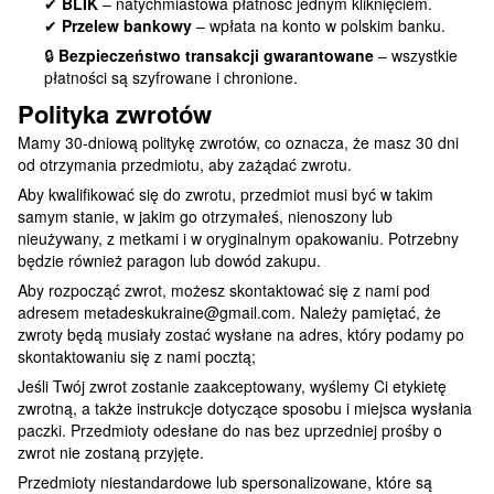
✔
BLIK
– natychmiastowa płatność jednym kliknięciem.
✔
Przelew bankowy
– wpłata na konto w polskim banku.
🔒
Bezpieczeństwo transakcji gwarantowane
– wszystkie
płatności są szyfrowane i chronione.
Polityka zwrotów
Mamy 30-dniową politykę zwrotów, co oznacza, że masz 30 dni
od otrzymania przedmiotu, aby zażądać zwrotu.
Aby kwalifikować się do zwrotu, przedmiot musi być w takim
samym stanie, w jakim go otrzymałeś, nienoszony lub
nieużywany, z metkami i w oryginalnym opakowaniu. Potrzebny
będzie również paragon lub dowód zakupu.
Aby rozpocząć zwrot, możesz skontaktować się z nami pod
adresem metadeskukraine@gmail.com. Należy pamiętać, że
zwroty będą musiały zostać wysłane na adres, który podamy po
skontaktowaniu się z nami pocztą;
Jeśli Twój zwrot zostanie zaakceptowany, wyślemy Ci etykietę
zwrotną, a także instrukcje dotyczące sposobu i miejsca wysłania
paczki. Przedmioty odesłane do nas bez uprzedniej prośby o
zwrot nie zostaną przyjęte.
Przedmioty niestandardowe lub spersonalizowane, które są