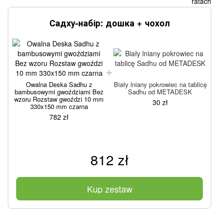
Садху-набір: дошка + чохол
Owalna Deska Sadhu z
Biały lniany pokrowiec na tablicę
bambusowymi gwoździami Bez
Sadhu od METADESK
wzoru Rozstaw gwoździ 10 mm
30 zł
330x150 mm czarna
782 zł
812 zł
Kup zestaw