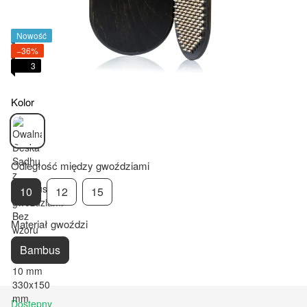
Nowość
−36%
3
Kolor
Odległość między gwoździami
10
12
15
Materiał gwoździ
Bambus
Dostępny