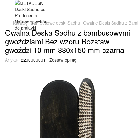
Katalog
Bambusowe deski Sadhu
Owalne Deski Sadhu z Bamb
Owalna Deska Sadhu z bambusowymi
gwoździami Bez wzoru Rozstaw
gwoździ 10 mm 330x150 mm czarna
Artykuł:
2200000001
Zostaw opinię