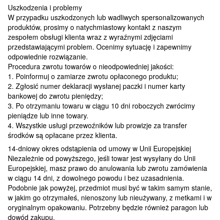
Uszkodzenia i problemy
W przypadku uszkodzonych lub wadliwych spersonalizowanych
produktów, prosimy o natychmiastowy kontakt z naszym
zespołem obsługi klienta wraz z wyraźnymi zdjęciami
przedstawiającymi problem. Ocenimy sytuację i zapewnimy
odpowiednie rozwiązanie.
Procedura zwrotu towarów o nieodpowiedniej jakości:
1. Poinformuj o zamiarze zwrotu opłaconego produktu;
2. Zgłosić numer deklaracji wysłanej paczki i numer karty
bankowej do zwrotu pieniędzy;
3. Po otrzymaniu towaru w ciągu 10 dni roboczych zwrócimy
pieniądze lub inne towary.
4. Wszystkie usługi przewoźników lub prowizje za transfer
środków są opłacane przez klienta.
14-dniowy okres odstąpienia od umowy w Unii Europejskiej
Niezależnie od powyższego, jeśli towar jest wysyłany do Unii
Europejskiej, masz prawo do anulowania lub zwrotu zamówienia
w ciągu 14 dni, z dowolnego powodu i bez uzasadnienia.
Podobnie jak powyżej, przedmiot musi być w takim samym stanie,
w jakim go otrzymałeś, nienoszony lub nieużywany, z metkami i w
oryginalnym opakowaniu. Potrzebny będzie również paragon lub
dowód zakupu.