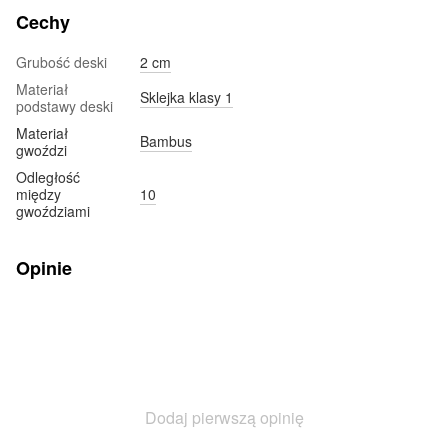
Cechy
Grubość deski
2 cm
Materiał
Sklejka klasy 1
podstawy deski
Materiał
Bambus
gwoździ
Odległość
między
10
gwoździami
Opinie
Dodaj pierwszą opinię