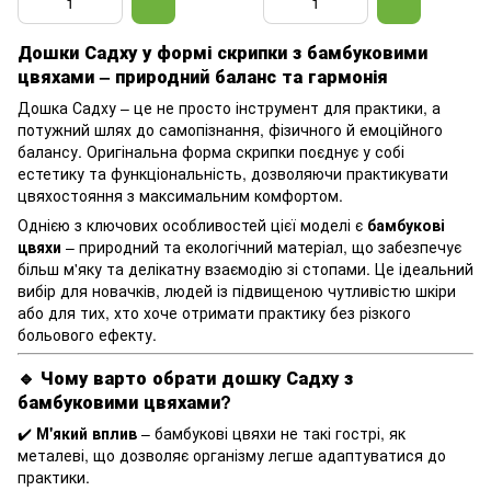
Дошки Садху у формі скрипки з бамбуковими
цвяхами – природний баланс та гармонія
Дошка Садху – це не просто інструмент для практики, а
потужний шлях до самопізнання, фізичного й емоційного
балансу. Оригінальна форма скрипки поєднує у собі
естетику та функціональність, дозволяючи практикувати
цвяхостояння з максимальним комфортом.
Однією з ключових особливостей цієї моделі є
бамбукові
цвяхи
– природний та екологічний матеріал, що забезпечує
більш м'яку та делікатну взаємодію зі стопами. Це ідеальний
вибір для новачків, людей із підвищеною чутливістю шкіри
або для тих, хто хоче отримати практику без різкого
больового ефекту.
🔹 Чому варто обрати дошку Садху з
бамбуковими цвяхами?
✔️
М'який вплив
– бамбукові цвяхи не такі гострі, як
металеві, що дозволяє організму легше адаптуватися до
практики.