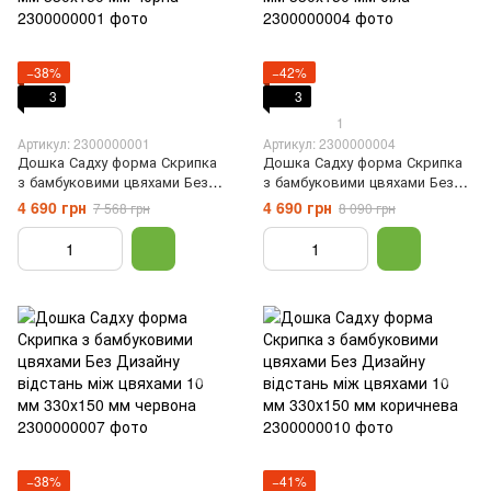
−38%
−42%
3
3
1
Артикул: 2300000001
Артикул: 2300000004
Дошка Садху форма Скрипка
Дошка Садху форма Скрипка
з бамбуковими цвяхами Без
з бамбуковими цвяхами Без
Дизайну відстань між цвяхами
Дизайну відстань між цвяхами
4 690 грн
4 690 грн
7 568 грн
8 090 грн
10 мм 330х150 мм чорна
10 мм 330х150 мм біла
−38%
−41%