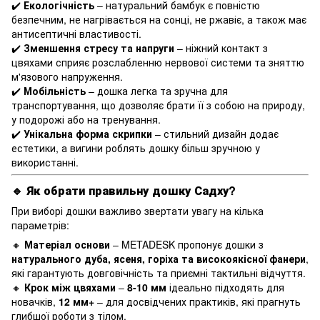
✔️
Екологічність
– натуральний бамбук є повністю
безпечним, не нагрівається на сонці, не ржавіє, а також має
антисептичні властивості.
✔️
Зменшення стресу та напруги
– ніжний контакт з
цвяхами сприяє розслабленню нервової системи та зняттю
м'язового напруження.
✔️
Мобільність
– дошка легка та зручна для
транспортування, що дозволяє брати її з собою на природу,
у подорожі або на тренування.
✔️
Унікальна форма скрипки
– стильний дизайн додає
естетики, а вигини роблять дошку більш зручною у
використанні.
🔹 Як обрати правильну дошку Садху?
При виборі дошки важливо звертати увагу на кілька
параметрів:
🔸
Матеріал основи
– METADESK пропонує дошки з
натурального дуба, ясеня, горіха та високоякісної фанери
,
які гарантують довговічність та приємні тактильні відчуття.
🔸
Крок між цвяхами
–
8-10 мм
ідеально підходять для
новачків,
12 мм+
– для досвідчених практиків, які прагнуть
глибшої роботи з тілом.