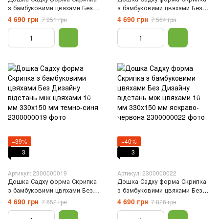
з бамбуковими цвяхами Без
з бамбуковими цвяхами Без
Дизайну відстань між цвяхами
Дизайну відстань між цвяхами
4 690 грн
4 690 грн
7 951 грн
7 564 грн
10 мм 330х150 мм зелена
10 мм 330х150 мм синя
−39%
−40%
3
3
Артикул: 2300000019
Артикул: 2300000022
Дошка Садху форма Скрипка
Дошка Садху форма Скрипка
з бамбуковими цвяхами Без
з бамбуковими цвяхами Без
Дизайну відстань між цвяхами
Дизайну відстань між цвяхами
4 690 грн
4 690 грн
7 652 грн
7 826 грн
10 мм 330х150 мм темно-синя
10 мм 330х150 мм яскраво-
червона