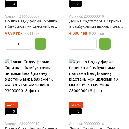
3
3
Артикул: 2300000007
Артикул: 2300000010
Дошка Садху форма Скрипка
Дошка Садху форма Скрипка
з бамбуковими цвяхами Без
з бамбуковими цвяхами Без
Дизайну відстань між цвяхами
Дизайну відстань між цвяхами
4 690 грн
4 690 грн
7 611 грн
8 004 грн
10 мм 330х150 мм червона
10 мм 330х150 мм коричнева
−41%
−38%
3
3
Артикул: 2300000013
Артикул: 2300000016
Дошка Садху форма Скрипка
Дошка Садху форма Скрипка