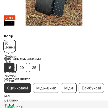
−29%
3
Колір
Відстань між цвяхами
15
20
25
Матеріал цвяхів
Оцинковані
Мідь+цинк
Мідні
Бамбукові
В наявності