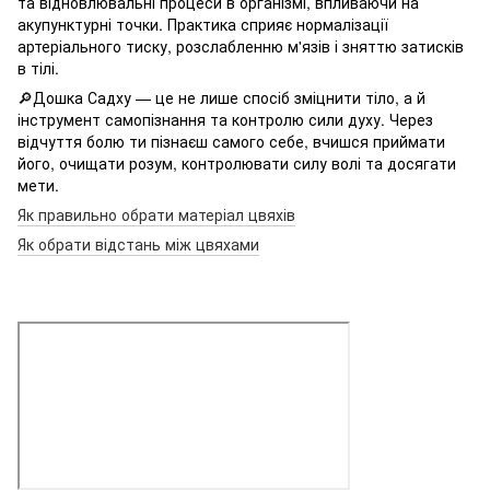
та відновлювальні процеси в організмі, впливаючи на
акупунктурні точки. Практика сприяє нормалізації
артеріального тиску, розслабленню м'язів і зняттю затисків
в тілі.
🔎Дошка Садху — це не лише спосіб зміцнити тіло, а й
інструмент самопізнання та контролю сили духу. Через
відчуття болю ти пізнаєш самого себе, вчишся приймати
його, очищати розум, контролювати силу волі та досягати
мети.
Як правильно обрати матеріал цвяхів
Як обрати відстань між цвяхами