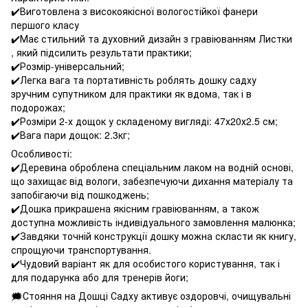
✔️Виготовлена з високоякісної вологостійкої фанери
першого класу
✔️Має стильний та духовний дизайн з гравіюванням Листки
, який підсилить результати практики;
✔️Розмір-універсальний;
✔️Легка вага та портативність роблять дошку садху
зручним супутником для практики як вдома, так і в
подорожах;
✔️Розміри 2-х дощок у складеному вигляді: 47х20х2.5 см;
✔️Вага пари дощок: 2.3кг;
Особливості:
✔️Деревина оброблена спеціальним лаком на водній основі,
що захищає від вологи, забезпечуючи дихання матеріалу та
запобігаючи від пошкоджень;
✔️Дошка прикрашена якісним гравіюванням, а також
доступна можливість індивідуального замовлення малюнка;
✔️Завдяки точній конструкції дошку можна скласти як книгу,
спрощуючи транспортування.
✔️Чудовий варіант як для особистого користування, так і
для подарунка або для тренерів йоги;
🗯Стояння на Дошці Садху активує оздоровчі, очищувальні