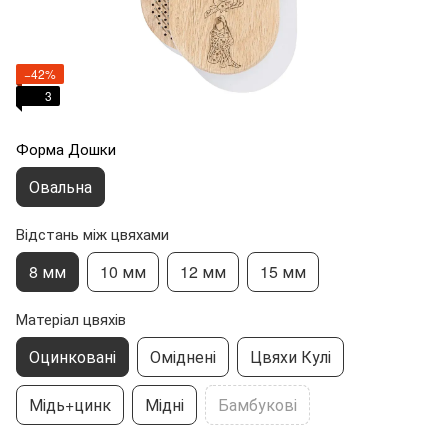
−42%
3
Форма Дошки
Овальна
Відстань між цвяхами
8 мм
10 мм
12 мм
15 мм
Матеріал цвяхів
Оцинковані
Оміднені
Цвяхи Кулі
Мідь+цинк
Мідні
Бамбукові