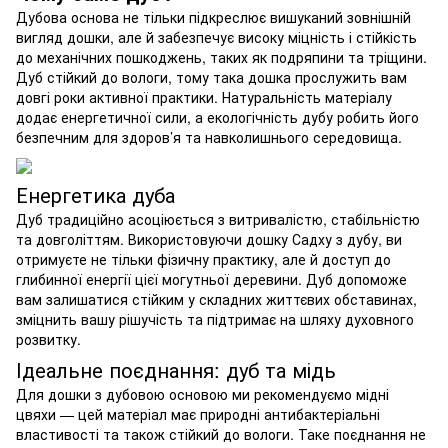
Дубова основа не тільки підкреслює вишуканий зовнішній
вигляд дошки, але й забезпечує високу міцність і стійкість
до механічних пошкоджень, таких як подряпини та тріщини.
Дуб стійкий до вологи, тому така дошка прослужить вам
довгі роки активної практики. Натуральність матеріалу
додає енергетичної сили, а екологічність дубу робить його
безпечним для здоров’я та навколишнього середовища.
Енергетика дуба
Дуб традиційно асоціюється з витривалістю, стабільністю
та довголіттям. Використовуючи дошку Садху з дубу, ви
отримуєте не тільки фізичну практику, але й доступ до
глибинної енергії цієї могутньої деревини. Дуб допоможе
вам залишатися стійким у складних життєвих обставинах,
зміцнить вашу рішучість та підтримає на шляху духовного
розвитку.
Ідеальне поєднання: дуб та мідь
Для дошки з дубовою основою ми рекомендуємо мідні
цвяхи — цей матеріал має природні антибактеріальні
властивості та також стійкий до вологи. Таке поєднання не