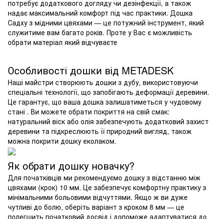
потребує додаткового догляду чи дезінфекції, а також
надає максимальний комфорт під час практики. Дошка
Садху з мідними цвяхами — це потужний інструмент, який
служитиме вам багато років. Проте у Вас є можливість
обрати матеріал який відчуваєте
Особливості дошки від METADESK
Наші майстри створюють дошки з дубу, використовуючи
спеціальні технології, що запобігають деформації деревини.
Це гарантує, що ваша дошка залишатиметься у чудовому
стані . Ви можете обрати покриття на свій смак:
натуральний віск або олія забезпечують додатковий захист
деревини та підкреслюють її природний вигляд, також
можна покрити дошку еколаком.
Як обрати дошку новачку?
Для початківців ми рекомендуємо дошку з відстанню між
цвяхами (крок) 10 мм. Це забезпечує комфортну практику з
мінімальними больовими відчуттями. Якщо ж ви дуже
чутливі до болю, оберіть варіант з кроком 8 мм — це
полегшить початковий досвід і допоможе адаптуватися до