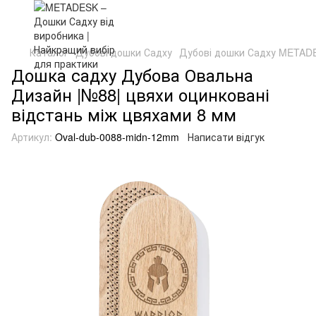
Каталог
Дубові дошки Садху
Дубові дошки Садху METAD
Дошка садху Дубова Овальна
Дизайн |№88| цвяхи оцинковані
відстань між цвяхами 8 мм
Артикул:
Oval-dub-0088-midn-12mm
Написати відгук