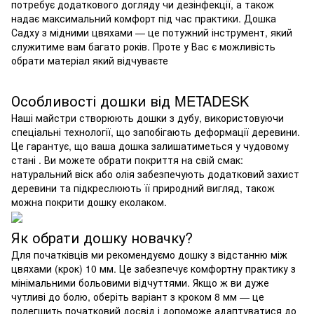
потребує додаткового догляду чи дезінфекції, а також
надає максимальний комфорт під час практики. Дошка
Садху з мідними цвяхами — це потужний інструмент, який
служитиме вам багато років. Проте у Вас є можливість
обрати матеріал який відчуваєте
Особливості дошки від METADESK
Наші майстри створюють дошки з дубу, використовуючи
спеціальні технології, що запобігають деформації деревини.
Це гарантує, що ваша дошка залишатиметься у чудовому
стані . Ви можете обрати покриття на свій смак:
натуральний віск або олія забезпечують додатковий захист
деревини та підкреслюють її природний вигляд, також
можна покрити дошку еколаком.
Як обрати дошку новачку?
Для початківців ми рекомендуємо дошку з відстанню між
цвяхами (крок) 10 мм. Це забезпечує комфортну практику з
мінімальними больовими відчуттями. Якщо ж ви дуже
чутливі до болю, оберіть варіант з кроком 8 мм — це
полегшить початковий досвід і допоможе адаптуватися до