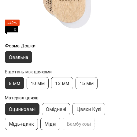
−42%
3
Форма Дошки
Овальна
Відстань між цвяхами
8 мм
10 мм
12 мм
15 мм
Матеріал цвяхів
Оцинковані
Оміднені
Цвяхи Кулі
Мідь+цинк
Мідні
Бамбукові