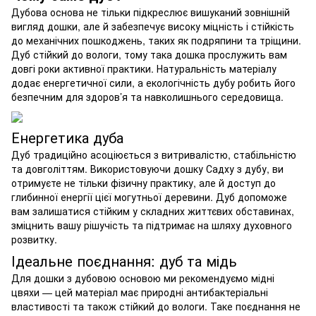
Дубова основа не тільки підкреслює вишуканий зовнішній
вигляд дошки, але й забезпечує високу міцність і стійкість
до механічних пошкоджень, таких як подряпини та тріщини.
Дуб стійкий до вологи, тому така дошка прослужить вам
довгі роки активної практики. Натуральність матеріалу
додає енергетичної сили, а екологічність дубу робить його
безпечним для здоров’я та навколишнього середовища.
Енергетика дуба
Дуб традиційно асоціюється з витривалістю, стабільністю
та довголіттям. Використовуючи дошку Садху з дубу, ви
отримуєте не тільки фізичну практику, але й доступ до
глибинної енергії цієї могутньої деревини. Дуб допоможе
вам залишатися стійким у складних життєвих обставинах,
зміцнить вашу рішучість та підтримає на шляху духовного
розвитку.
Ідеальне поєднання: дуб та мідь
Для дошки з дубовою основою ми рекомендуємо мідні
цвяхи — цей матеріал має природні антибактеріальні
властивості та також стійкий до вологи. Таке поєднання не