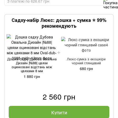
3 платежі по 626.67 грн
Садху-набір Люкс: дошка + сумка ⭐ 99%
рекомендують
Д
Дошка садху Дубова Овальна
Люкс-сумка з екошкіри
Дизайн |№88| цвяхи
чорний глянцевий
оцинковані відстань між
680 грн
цвяхами 8 мм
1 880 грн
2 560 грн
Купити