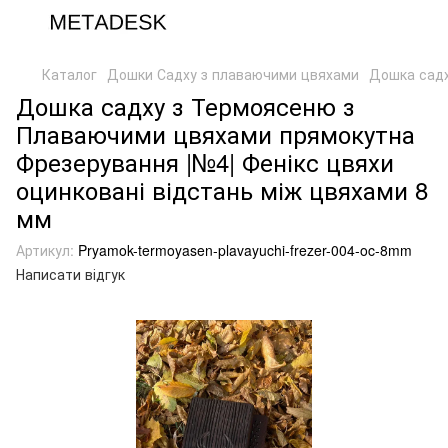
Каталог
Дошки Садху з плаваючими цвяхами
Дошка садх
Дошка садху з Термоясеню з
Плаваючими цвяхами прямокутна
Фрезерування |№4| Фенікс цвяхи
оцинковані відстань між цвяхами 8
мм
Артикул:
Pryamok-termoyasen-plavayuchi-frezer-004-oc-8mm
Написати відгук