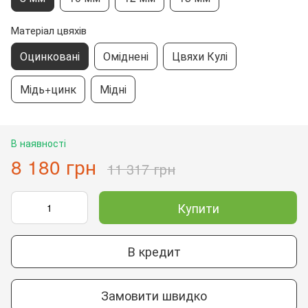
Матеріал цвяхів
Оцинковані
Оміднені
Цвяхи Кулі
Мідь+цинк
Мідні
В наявності
8 180 грн
11 317 грн
Купити
В кредит
Замовити швидко