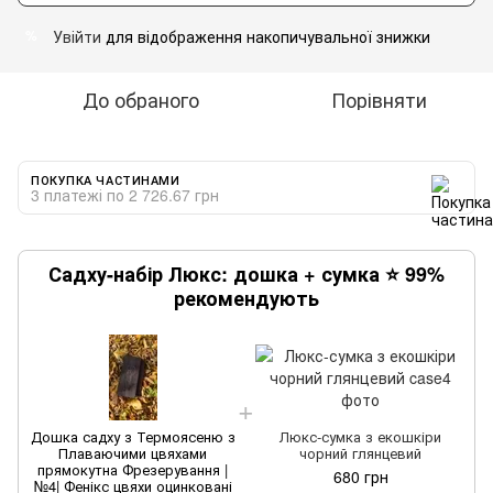
Увійти
для відображення накопичувальної знижки
%
До обраного
Порівняти
ПОКУПКА ЧАСТИНАМИ
3 платежі по 2 726.67 грн
Садху-набір Люкс: дошка + сумка ⭐ 99%
рекомендують
Дошка садху з Термоясеню з
Люкс-сумка з екошкіри
Плаваючими цвяхами
чорний глянцевий
прямокутна Фрезерування |
680 грн
№4| Фенікс цвяхи оцинковані