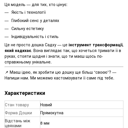
Ця модель — для тих, хто цінує:
Якість і технології
Глибокий сенс у деталях
Сильну естетику
Індивідуальність і стиль
Це не просто дошка Садху — це
інструмент трансформації,
який надихає
. Вона виглядає так, що хочеться тримати її в
руках, стояти щодня і знати, що ти маєш щось по-
справжньому унікальне.
📌 Маєш ідею, як зробити цю дошку ще більш “своєю”? —
Напиши нам. Ми можемо кастомізувати її саме під тебе.
Характеристики
Стан товару
Новий
Форма Дошки
Прямокутна
Відстань між
8 мм
цвяхами