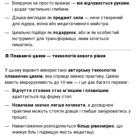
Візерунок не просто вражає —
він відчувається руками
,
і додає тактильної глибини.
Дошка виглядає як
предмет сили
— наче створений
для лідера, воїна або медитативного майстра.
Ідеально підійде як
подарунок
, або ж як особистий
інструмент для трансформації, яким хочеться
пишатись.
🧲
Плаваючі цвяхи — технологія нового рівня
У цьому варіанті використано
авторську технологію
плаваючих цвяхів
, яка справді змінює практику. Цвяхи
мають мікрорухливість до 10 мм — і це дає багато переваг:
Відчуття стояння стає м’якшим і плавнішим
,
адаптується під форму стоп.
Новачкам значно легше починати
, а досвідчені
практики можуть стояти довше і глибше занурюватись у
процес.
Навантаження розподіляється
більш рівномірно
, що
знижує біль і підвищує якість медитації.