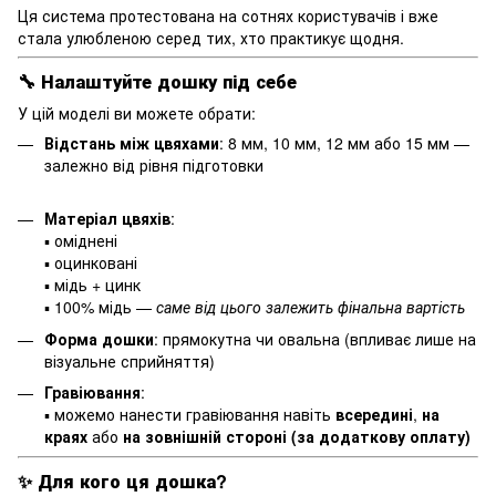
Ця система протестована на сотнях користувачів і вже
стала улюбленою серед тих, хто практикує щодня.
🔧
Налаштуйте дошку під себе
У цій моделі ви можете обрати:
Відстань між цвяхами
: 8 мм, 10 мм, 12 мм або 15 мм —
залежно від рівня підготовки
Матеріал цвяхів
:
▪ оміднені
▪ оцинковані
▪ мідь + цинк
▪ 100% мідь —
саме від цього залежить фінальна вартість
Форма дошки
: прямокутна чи овальна (впливає лише на
візуальне сприйняття)
Гравіювання
:
▪ можемо нанести гравіювання навіть
всередині
,
на
краях
або
на зовнішній стороні (за додаткову оплату)
✨
Для кого ця дошка?