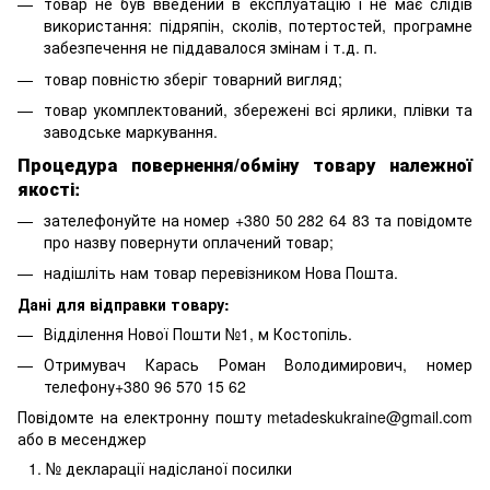
товар не був введений в експлуатацію і не має слідів
використання: підряпін, сколів, потертостей, програмне
забезпечення не піддавалося змінам і т.д. п.
товар повністю зберіг товарний вигляд;
товар укомплектований, збережені всі ярлики, плівки та
заводське маркування.
Процедура повернення/обміну товару належної
якості:
зателефонуйте на номер +380 50 282 64 83 та повідомте
про назву повернути оплачений товар;
надішліть нам товар перевізником Нова Пошта.
Дані для відправки товару:
Відділення Нової Пошти №1, м Костопіль.
Отримувач Карась Роман Володимирович, номер
телефону+380 96 570 15 62
Повідомте на електронну пошту metadeskukraine@gmail.com
або в месенджер
№ декларації надісланої посилки