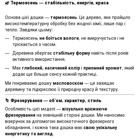
🌿
Термоясень — стабільність, енергія, краса
Основа цієї дошки —
термоясень
. Це дерево, яке пройшло
високотемпературну обробку без жодної хімії, лише пар і
тепло. Завдяки цьому:
Термоясень
не боїться вологи
, не викручується і не
тріскається з часом.
Деревина зберігає
стабільну форму
навіть після років
активного використання.
Має
глибокий, насичений колір
і
приємний аромат
, який
додає ще більше сенсу кожній практиці.
Ми покриваємо дошку
масловоском
— це захищає
деревину та підкреслює її природну красу й текстуру.
🌀
Фрезерування — об’єм, характер, стиль
Особливість цієї моделі —
візуально вражаюче
фрезерування
на зовнішній стороні дошки. Ми наносимо
візерунок за допомогою високоточного фрезерного
обладнання, і кожна така дошка має
свою унікальну
енергетику та вигляд
.