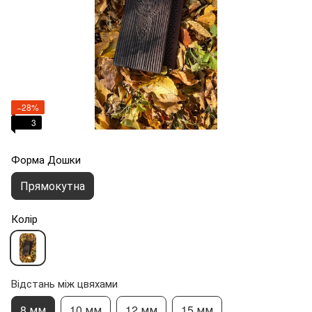
−28%
3
Форма Дошки
Прямокутна
Колір
Відстань між цвяхами
8 мм
10 мм
12 мм
15 мм