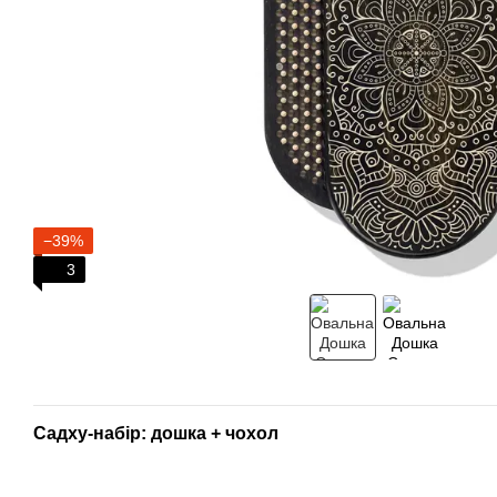
−39%
3
Садху-набір: дошка + чохол