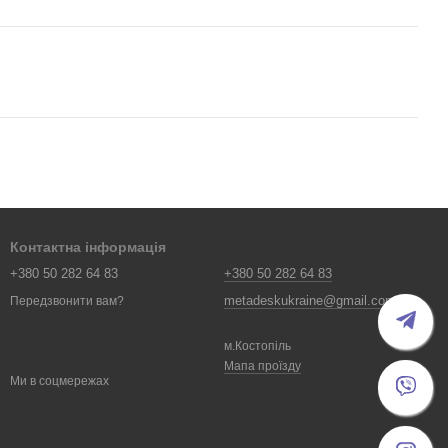
Контактна інформація
+380 50 282 64 83
+380 50 282 64 83
metadeskukraine@gmail.com
Передзвонити вам?
м.Костопіль
Мапа проїзду
Ми в соцмережах