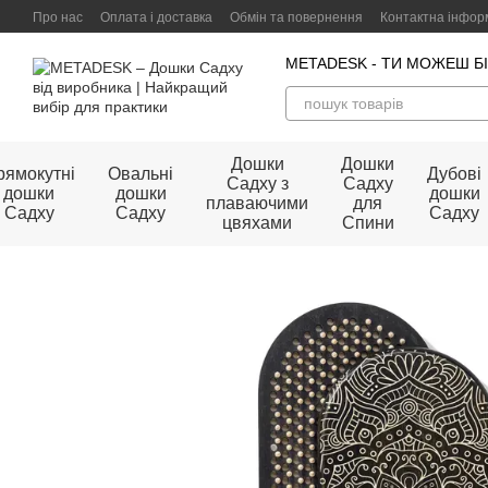
Перейти до основного контенту
Про нас
Оплата і доставка
Обмін та повернення
Контактна інфор
Договір публічної оферти
METADESK - ТИ МОЖЕШ Б
Дошки
Дошки
рямокутні
Овальні
Дубові
Садху з
Садху
дошки
дошки
дошки
плаваючими
для
Садху
Садху
Садху
цвяхами
Спини