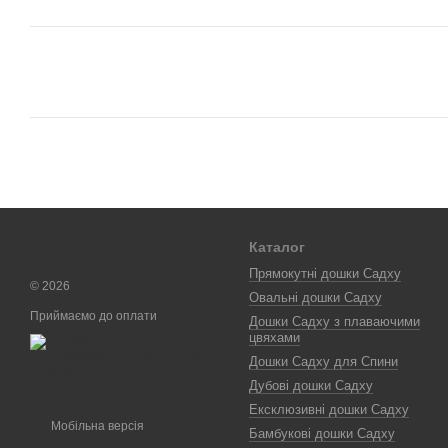
Каталог
Прямокутні дошки Садху
© 2026
Овальні дошки Садху
Приймаємо до оплати
Дошки Садху з плаваючими
цвяхами
Дошки Садху для Спини
Дубові дошки Садху
Ексклюзивні дошки Садху
Мобільна версія
Бамбукові дошки Садху