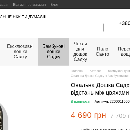
мація
Відгуки про магазин
Блог
ІЛЬШЕ НІЖ ТИ ДУМАЄШ
+380
Чохли
Ексклюзивні
Бамбукові
для
Пало
Персо
дошки
дошки
дощок
Санто
дощ
Садху
Садху
Садху
Головна
Каталог
Бамбукові дош
Овальна Дошка Садху з бамбуковими ц
Овальна Дошка Садх
відстань між цвяхами
В наявності
Артикул: 220001100
4 690 грн
7 709 