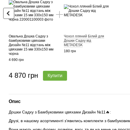
Овальна Дошка Садху з
Чохол лляний Білий для
бамбуковими цвяхами
Дошки Садху від
Дизайн №11 відстань між
METADESK
цвяхами 15 мм 330х150 мм
180 грн
чорна
4 690 грн
4 870 грн
Купити
Опис
Дошки Садху з Бамбуковими цвяхами Дизайн №11🔥:
Друзі, в нашому асортименті з’явились комплекти з бамбукови
Вони мають нову форму, розміри, вагу, та як на мене це прост