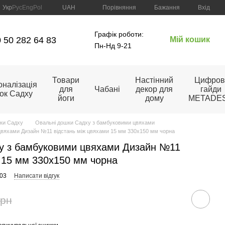
Порівняння
Укр
Рус
Eng
Pol
UAH
Бажання
Вхід
Графік роботи:
 50 282 64 83
Мій кошик
Пн-Нд 9-21
Товари
Настінний
Цифров
налізація
для
Чабані
декор для
гайди
ок Садху
йоги
дому
METADE
ки Садху
Овальні дошки Садху з бамбуковими цвяхами
вяхами Дизайн №11 відстань між цвяхами 15 мм 330х150 мм чорна
у з бамбуковими цвяхами Дизайн №11
 15 мм 330х150 мм чорна
003
Написати відгук
грн