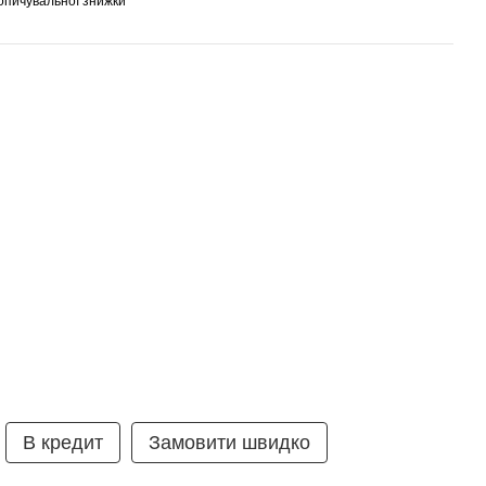
опичувальної знижки
умка ⭐ 99% рекомендують
В кредит
Замовити швидко