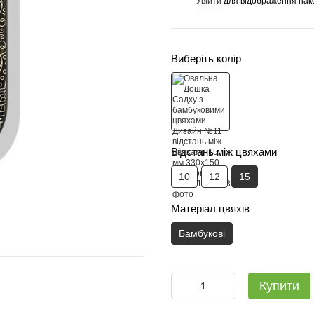
Увійти
для відображення нак
%
Виберіть колір
Відстань між цвяхами
10
12
15
Матеріал цвяхів
Бамбукові
Садху-набір Люкс: дошка + с
Купити