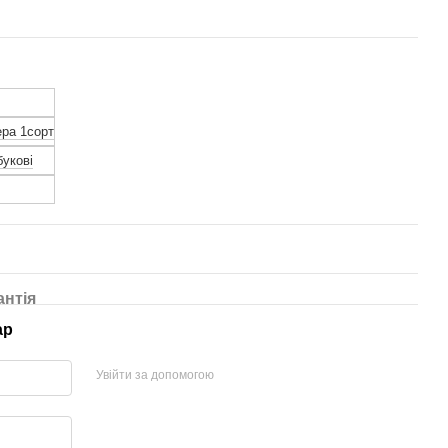
ка з екошкіри
ра 1сорт
лянцевий
укові
антія
ар
Увійти за допомогою