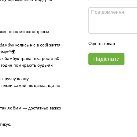
кожен цвях ми загострюєм
Оцініть товар
бамбук колись ніс в собі життя
ьому🌱🌍
Надіслати
ак бамбук трава, яка росте 50
4 годин помирають будь-які
к ручну клажу.
 тільки самий пік цвяха, що не
 так як 8мм — достатньо важко
тикує.