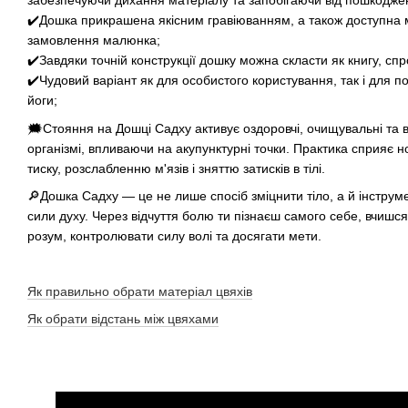
забезпечуючи дихання матеріалу та запобігаючи від пошкодже
✔️Дошка прикрашена якісним гравіюванням, а також доступна м
замовлення малюнка;
✔️Завдяки точній конструкції дошку можна скласти як книгу, 
✔️Чудовий варіант як для особистого користування, так і для п
йоги;
🗯Стояння на Дошці Садху активує оздоровчі, очищувальні та 
організмі, впливаючи на акупунктурні точки. Практика сприяє н
тиску, розслабленню м'язів і зняттю затисків в тілі.
🔎Дошка Садху — це не лише спосіб зміцнити тіло, а й інстру
сили духу. Через відчуття болю ти пізнаєш самого себе, вчишс
розум, контролювати силу волі та досягати мети.
Як правильно обрати матеріал цвяхів
Як обрати відстань між цвяхами