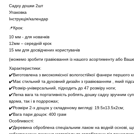
Садху дошки 2шт
Упаковка
Інструкція/календар
📌Крок:
10 мм - для новачків
12мм – середній крок
15 мм для досвідчених користувачів
(можемо зробити гравіювання із нашого асортименту або Ваше
Характеристики:
✔️Виготовлена з високоякісної вологостійкої фанери першого к
✔️Має стильний та духовний дизайн з гравіюванням , який підс
✔️Розмір-універсальний, підходить до 47 розміру ноги;
✔️Легка вага та портативність роблять дошку садху зручним су
вдома, так і в подорожах;
✔️Розміри 2-х дощок у складеному вигляді: 19.5х13.5х2см;
✔️Вага пари дощок: 400 грам
Особливості:
✔️Деревина оброблена спеціальним лаком на водній основі, що