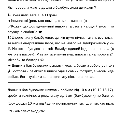
Які переваги мають дошки з бамбуковими цвяхами ?
🌬Вони легкі вага +−400 грам
🔸Компактні (реально поміщаються в кишеню))
📌Кожен цвяшок ідентичний іншому та стоїть на одній висоті, 
вручну, з любов’ю ❤️
🌔Енергетика у бамбукових цвяхів дуже ніжна, так як, все таки, 
та набив енергетичне поле, що не могло не відобразитись у н
💪 Не потребує дезінфекції. Бамбук єдиний із дерев — трава (т
метрів в висоту). Має антисептичні властивості та на протязі 2
мікроби та бактерії 🦠
✈️ Дошки з бамбуковими цвяхами можна брати з собою у літак я
🌶 Гострота - бамбукові цвяхи одні з самих гострих, з часом йде
робить його тупішим та на практику ніяк не впливає.
————————————
Дошки з бамбуковими цвяхами робимо від 10 мм (10,12,15,17)
зробити технічно, а результату від 8мм (бамбукових) не багато.
Крок дошки 10 мм підійде як починаючим так і для тих хто прак
📌В комплект входить: