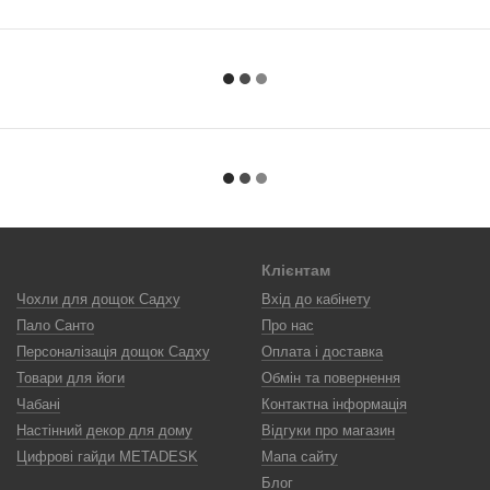
Клієнтам
Чохли для дощок Садху
Вхід до кабінету
Пало Санто
Про нас
Персоналізація дощок Садху
Оплата і доставка
Товари для йоги
Обмін та повернення
Чабані
Контактна інформація
Настінний декор для дому
Відгуки про магазин
Цифрові гайди METADESK
Мапа сайту
Блог