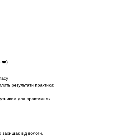
 ❤️)
ласу
илить результати практики;
путником для практики як
 захищає від вологи,