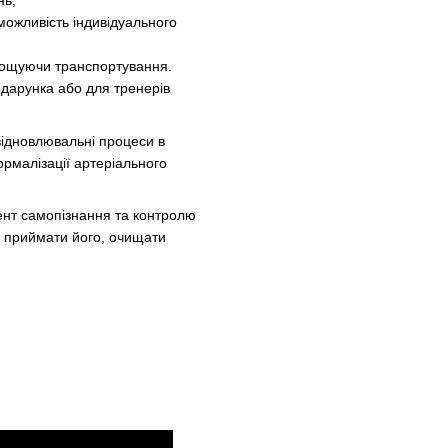
нь;
ожливість індивідуального
спрощуючи транспортування.
одарунка або для тренерів
відновлювальні процеси в
ормалізації артеріального
мент самопізнання та контролю
я приймати його, очищати