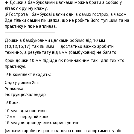
✈️ Дошки з бамбуковими цвяхами можна брати з собою у
літак як ручну клажу.
🌶 Гострота - бамбукові цвяхи одні з самих гострих, з часом
йде тільки самий пік цвяха, що не робить його тупішим та на
практику ніяк не впливає.
————————————
Дошки з бамбуковими цвяхами робимо від 10 мм
(10,12,15,17) так як 8мм — достатньо важко зробити
технічно, а результату від 8мм (бамбукових) не багато.
Крок дошки 10 мм підійде як починаючим так і для тих хто
практикує.
📌В комплект входить:
Садху дошки 2шт
Упаковка
Інструкція/календар
📌Крок:
10 мм - для новачків
12мм – середній крок
15 мм для досвідчених користувачів
(можемо зробити гравіювання із нашого асортименту або