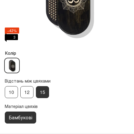
−42%
3
Колір
Відстань між цвяхами
10
12
15
Матеріал цвяхів
Бамбукові