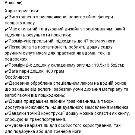
Ваше ❤️)
Характеристики:
✔️Виготовлена з високоякісної вологостійкої фанери
першого класу
✔️Має стильний та духовний дизайн з гравіюванням , який
підсилить результати практики;
✔️Розмір-універсальний, підходить до 47 розміру ноги;
✔️Легка вага та портативність роблять дошку садху
зручним супутником для практики як вдома, так і в
подорожах;
✔️Розміри 2-х дощок у складеному вигляді: 19.5х13.5х2см;
✔️Вага пари дощок: 400 грам
Особливості:
✔️Деревина оброблена спеціальним лаком на водній основі,
що захищає від вологи, забезпечуючи дихання матеріалу та
запобігаючи від пошкоджень;
✔️Дошка прикрашена якісним гравіюванням, а також
доступна можливість індивідуального замовлення малюнка;
✔️Завдяки точній конструкції дошку можна скласти як книгу,
спрощуючи транспортування.
✔️Чудовий варіант як для особистого користування, так і
для подарунка або для тренерів йоги;