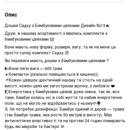
Опис
Дошки Садху з Бамбуковими цвяхами Дизайн №13🔥:
Друзі, в нашому асортименті з’явились комплекти з
бамбуковими цвяхами 🙌
Вони мають нову форму, розміри, вагу, та як на мене це
просто супер комплект Садху 😍
Які переваги мають дошки з бамбуковими цвяхами ?
🌬Вони легкі вага +−400 грам
🔸Компактні (реально поміщаються в кишеню))
📌Кожен цвяшок ідентичний іншому та стоїть на одній
висоті, кожен цвях ми загострюєм вручну, з любов’ю ❤️
🌔Енергетика у бамбукових цвяхів дуже ніжна, так як, все
таки, бамбук колись ніс в собі життя та набив енергетичне
поле, що не могло не відобразитись у ньому🌱🌍
💪 Не потребує дезінфекції. Бамбук єдиний із дерев — трава
(так бамбук трава, яка росте 50 метрів в висоту). Має
антисептичні властивості та на протязі 24 годин помирають
будь-які мікроби та бактерії 🦠