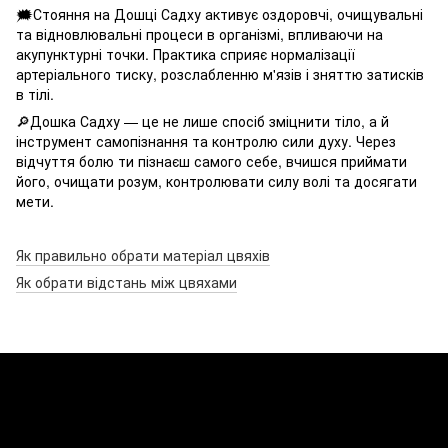
🗯Стояння на Дошці Садху активує оздоровчі, очищувальні
та відновлювальні процеси в організмі, впливаючи на
акупунктурні точки. Практика сприяє нормалізації
артеріального тиску, розслабленню м'язів і зняттю затисків
в тілі.
🔎Дошка Садху — це не лише спосіб зміцнити тіло, а й
інструмент самопізнання та контролю сили духу. Через
відчуття болю ти пізнаєш самого себе, вчишся приймати
його, очищати розум, контролювати силу волі та досягати
мети.
Як правильно обрати матеріал цвяхів
Як обрати відстань між цвяхами