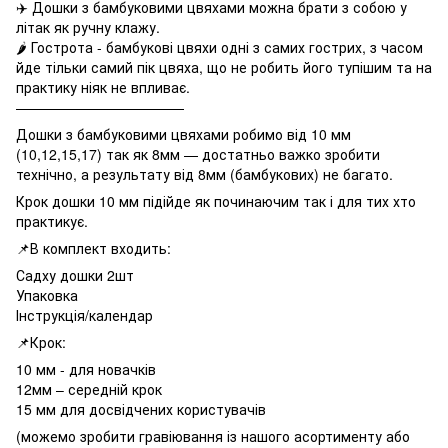
✈️ Дошки з бамбуковими цвяхами можна брати з собою у
літак як ручну клажу.
🌶 Гострота - бамбукові цвяхи одні з самих гострих, з часом
йде тільки самий пік цвяха, що не робить його тупішим та на
практику ніяк не впливає.
————————————
Дошки з бамбуковими цвяхами робимо від 10 мм
(10,12,15,17) так як 8мм — достатньо важко зробити
технічно, а результату від 8мм (бамбукових) не багато.
Крок дошки 10 мм підійде як починаючим так і для тих хто
практикує.
📌В комплект входить:
Садху дошки 2шт
Упаковка
Інструкція/календар
📌Крок:
10 мм - для новачків
12мм – середній крок
15 мм для досвідчених користувачів
(можемо зробити гравіювання із нашого асортименту або