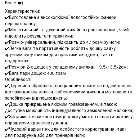
Ваше ❤️)
Характеристики:
✔️Виготовлена з високоякісної вологостійкої фанери
першого класу
✔️Має стильний та духовний дизайн з гравіюванням , який
підсилить результати практики;
✔️Розмір-універсальний, підходить до 47 розміру ноги;
✔️Легка вага та портативність роблять дошку садху
зручним супутником для практики як вдома, так і в
подорожах;
✔️Розміри 2-х дощок у складеному вигляді: 19.5х13.5х2см;
✔️Вага пари дощок: 400 грам
Особливості:
✔️Деревина оброблена спеціальним лаком на водній основі,
що захищає від вологи, забезпечуючи дихання матеріалу та
запобігаючи від пошкоджень;
✔️Дошка прикрашена якісним гравіюванням, а також
доступна можливість індивідуального замовлення малюнка;
✔️Завдяки точній конструкції дошку можна скласти як книгу,
спрощуючи транспортування.
✔️Чудовий варіант як для особистого користування, так і
для подарунка або для тренерів йоги;