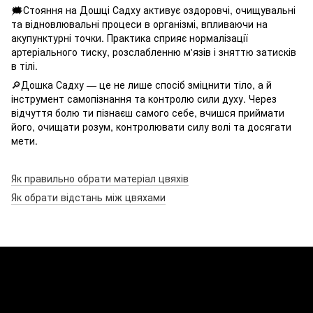
🗯Стояння на Дошці Садху активує оздоровчі, очищувальні
та відновлювальні процеси в організмі, впливаючи на
акупунктурні точки. Практика сприяє нормалізації
артеріального тиску, розслабленню м'язів і зняттю затисків
в тілі.
🔎Дошка Садху — це не лише спосіб зміцнити тіло, а й
інструмент самопізнання та контролю сили духу. Через
відчуття болю ти пізнаєш самого себе, вчишся приймати
його, очищати розум, контролювати силу волі та досягати
мети.
Як правильно обрати матеріал цвяхів
Як обрати відстань між цвяхами