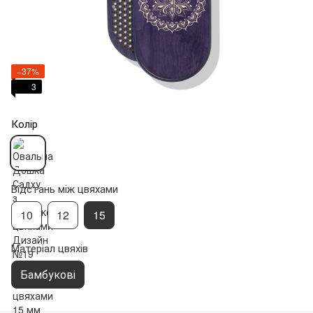
−37%
3
Колір
Відстань між цвяхами
10
12
15
Матеріал цвяхів
Бамбукові