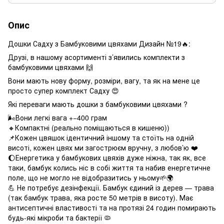
Опис
Дошки Садху з Бамбуковими цвяхами Дизайн №19🔥:
Друзі, в нашому асортименті з’явились комплекти з
бамбуковими цвяхами 🙌
Вони мають нову форму, розміри, вагу, та як на мене це
просто супер комплект Садху 😍
Які переваги мають дошки з бамбуковими цвяхами ?
🌬Вони легкі вага +−400 грам
🔸Компактні (реально поміщаються в кишеню))
📌Кожен цвяшок ідентичний іншому та стоїть на одній
висоті, кожен цвях ми загострюєм вручну, з любов’ю ❤️
🌔Енергетика у бамбукових цвяхів дуже ніжна, так як, все
таки, бамбук колись ніс в собі життя та набив енергетичне
поле, що не могло не відобразитись у ньому🌱🌍
💪 Не потребує дезінфекції. Бамбук єдиний із дерев — трава
(так бамбук трава, яка росте 50 метрів в висоту). Має
антисептичні властивості та на протязі 24 годин помирають
будь-які мікроби та бактерії 🦠