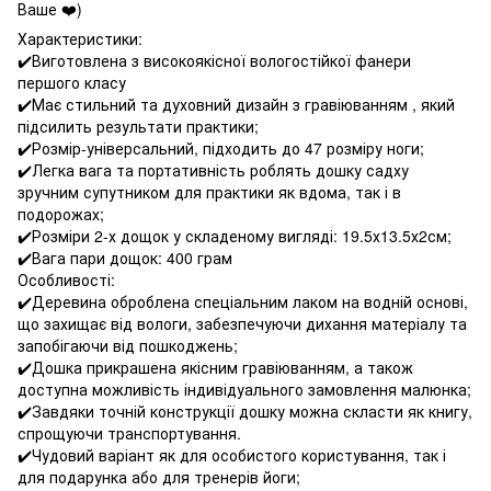
Ваше ❤️)
Характеристики:
✔️Виготовлена з високоякісної вологостійкої фанери
першого класу
✔️Має стильний та духовний дизайн з гравіюванням , який
підсилить результати практики;
✔️Розмір-універсальний, підходить до 47 розміру ноги;
✔️Легка вага та портативність роблять дошку садху
зручним супутником для практики як вдома, так і в
подорожах;
✔️Розміри 2-х дощок у складеному вигляді: 19.5х13.5х2см;
✔️Вага пари дощок: 400 грам
Особливості:
✔️Деревина оброблена спеціальним лаком на водній основі,
що захищає від вологи, забезпечуючи дихання матеріалу та
запобігаючи від пошкоджень;
✔️Дошка прикрашена якісним гравіюванням, а також
доступна можливість індивідуального замовлення малюнка;
✔️Завдяки точній конструкції дошку можна скласти як книгу,
спрощуючи транспортування.
✔️Чудовий варіант як для особистого користування, так і
для подарунка або для тренерів йоги;