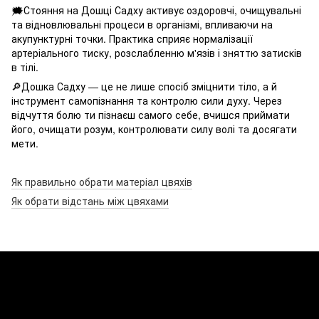
🗯Стояння на Дошці Садху активує оздоровчі, очищувальні
та відновлювальні процеси в організмі, впливаючи на
акупунктурні точки. Практика сприяє нормалізації
артеріального тиску, розслабленню м'язів і зняттю затисків
в тілі.
🔎Дошка Садху — це не лише спосіб зміцнити тіло, а й
інструмент самопізнання та контролю сили духу. Через
відчуття болю ти пізнаєш самого себе, вчишся приймати
його, очищати розум, контролювати силу волі та досягати
мети.
Як правильно обрати матеріал цвяхів
Як обрати відстань між цвяхами