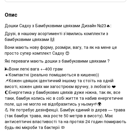
Опис
Дошки Садху з Бамбуковими цвяхами Дизайн №23🔥:
Друзі, в нашому асортименті з’явились комплекти з
бамбуковими цвяхами 🙌
Вони мають нову форму, розміри, вагу, та як на мене це
просто супер комплект Садху 😍
Які переваги мають дошки з бамбуковими цвяхами ?
🌬Вони легкі вага +−400 грам
🔸Компактні (реально поміщаються в кишеню))
📌Кожен цвяшок ідентичний іншому та стоїть на одній
висоті, кожен цвях ми загострюєм вручну, з любов’ю ❤️
🌔Енергетика у бамбукових цвяхів дуже ніжна, так як, все
таки, бамбук колись ніс в собі життя та набив енергетичне
поле, що не могло не відобразитись у ньому🌱🌍
💪 Не потребує дезінфекції. Бамбук єдиний із дерев — трава
(так бамбук трава, яка росте 50 метрів в висоту). Має
антисептичні властивості та на протязі 24 годин помирають
будь-які мікроби та бактерії 🦠