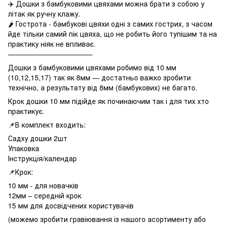
✈️ Дошки з бамбуковими цвяхами можна брати з собою у
літак як ручну клажу.
🌶 Гострота - бамбукові цвяхи одні з самих гострих, з часом
йде тільки самий пік цвяха, що не робить його тупішим та на
практику ніяк не впливає.
————————————
Дошки з бамбуковими цвяхами робимо від 10 мм
(10,12,15,17) так як 8мм — достатньо важко зробити
технічно, а результату від 8мм (бамбукових) не багато.
Крок дошки 10 мм підійде як починаючим так і для тих хто
практикує.
📌В комплект входить:
Садху дошки 2шт
Упаковка
Інструкція/календар
📌Крок:
10 мм - для новачків
12мм – середній крок
15 мм для досвідчених користувачів
(можемо зробити гравіювання із нашого асортименту або