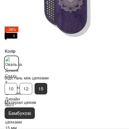
−38%
3
Колір
Відстань між цвяхами
10
12
15
Матеріал цвяхів
Бамбукові