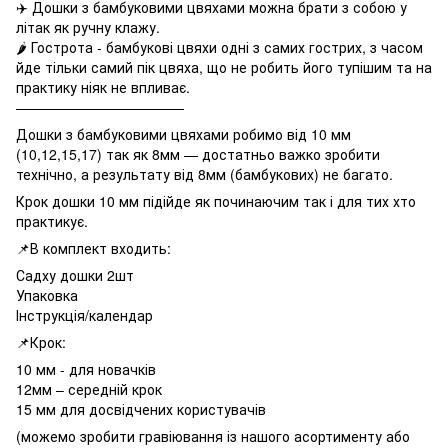
✈️ Дошки з бамбуковими цвяхами можна брати з собою у
літак як ручну клажу.
🌶 Гострота - бамбукові цвяхи одні з самих гострих, з часом
йде тільки самий пік цвяха, що не робить його тупішим та на
практику ніяк не впливає.
————————————
Дошки з бамбуковими цвяхами робимо від 10 мм
(10,12,15,17) так як 8мм — достатньо важко зробити
технічно, а результату від 8мм (бамбукових) не багато.
Крок дошки 10 мм підійде як починаючим так і для тих хто
практикує.
📌В комплект входить:
Садху дошки 2шт
Упаковка
Інструкція/календар
📌Крок:
10 мм - для новачків
12мм – середній крок
15 мм для досвідчених користувачів
(можемо зробити гравіювання із нашого асортименту або