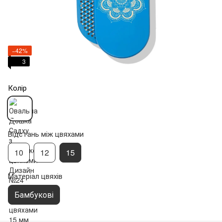
−42%
3
Колір
Відстань між цвяхами
10
12
15
Матеріал цвяхів
Бамбукові