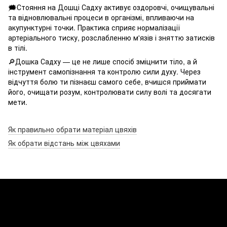
🗯Стояння на Дошці Садху активує оздоровчі, очищувальні
та відновлювальні процеси в організмі, впливаючи на
акупунктурні точки. Практика сприяє нормалізації
артеріального тиску, розслабленню м'язів і зняттю затисків
в тілі.
🔎Дошка Садху — це не лише спосіб зміцнити тіло, а й
інструмент самопізнання та контролю сили духу. Через
відчуття болю ти пізнаєш самого себе, вчишся приймати
його, очищати розум, контролювати силу волі та досягати
мети.
Як правильно обрати матеріал цвяхів
Як обрати відстань між цвяхами