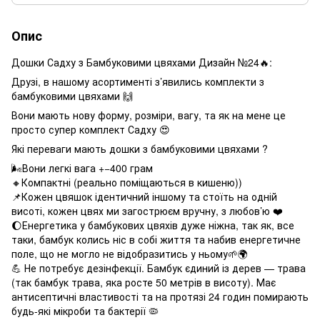
Опис
Дошки Садху з Бамбуковими цвяхами Дизайн №24🔥:
Друзі, в нашому асортименті з’явились комплекти з
бамбуковими цвяхами 🙌
Вони мають нову форму, розміри, вагу, та як на мене це
просто супер комплект Садху 😍
Які переваги мають дошки з бамбуковими цвяхами ?
🌬Вони легкі вага +−400 грам
🔸Компактні (реально поміщаються в кишеню))
📌Кожен цвяшок ідентичний іншому та стоїть на одній
висоті, кожен цвях ми загострюєм вручну, з любов’ю ❤️
🌔Енергетика у бамбукових цвяхів дуже ніжна, так як, все
таки, бамбук колись ніс в собі життя та набив енергетичне
поле, що не могло не відобразитись у ньому🌱🌍
💪 Не потребує дезінфекції. Бамбук єдиний із дерев — трава
(так бамбук трава, яка росте 50 метрів в висоту). Має
антисептичні властивості та на протязі 24 годин помирають
будь-які мікроби та бактерії 🦠