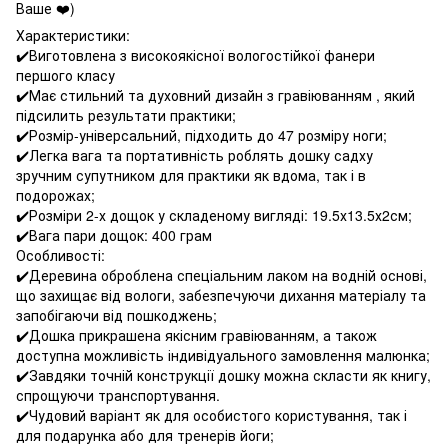
Ваше ❤️)
Характеристики:
✔️Виготовлена з високоякісної вологостійкої фанери
першого класу
✔️Має стильний та духовний дизайн з гравіюванням , який
підсилить результати практики;
✔️Розмір-універсальний, підходить до 47 розміру ноги;
✔️Легка вага та портативність роблять дошку садху
зручним супутником для практики як вдома, так і в
подорожах;
✔️Розміри 2-х дощок у складеному вигляді: 19.5х13.5х2см;
✔️Вага пари дощок: 400 грам
Особливості:
✔️Деревина оброблена спеціальним лаком на водній основі,
що захищає від вологи, забезпечуючи дихання матеріалу та
запобігаючи від пошкоджень;
✔️Дошка прикрашена якісним гравіюванням, а також
доступна можливість індивідуального замовлення малюнка;
✔️Завдяки точній конструкції дошку можна скласти як книгу,
спрощуючи транспортування.
✔️Чудовий варіант як для особистого користування, так і
для подарунка або для тренерів йоги;