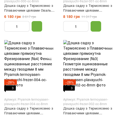
plavayuchi-000-oc-8mm
plavayuchi-frezer-001-oc-8mm
Дошка садху з Термоясеню з
Дошка садху з Термоясеню з
Плаваючими цвяхами Овальна
Плаваючими цвяхами
Дизайн |№0| гвозди
прямокутна Фрезерование |
6 180 грн
8 180 грн
8 617 грн
11 317 грн
оцинкованные расстояние
№2| Резонанс оцинкованные
между гвоздями 8 мм
расстояние между гвоздями 8
мм
−28%
−28%
3
3
Артикул: Pryamok-termoyasen-
Артикул: Pryamok-termoyasen-
plavayuchi-frezer-004-oc-8mm
plavayuchi-frezer-002-oc-8mm
Дошка садху з Термоясеню з
Дошка садху з Термоясеню з
Плаваючими цвяхами
Плаваючими цвяхами
прямокутна Фрезерование |
прямокутна Фрезерование |