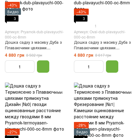
−43%
Видео
−43%
3
3
1
Артикул: Pryamok-dub-plavayuchi-
Артикул: Oval-dub-plavayuchi-
000-oc-8mm
000-oc-8mm
Дошка садху з масиву Дуба з
Дошка садху з масиву Дуба з
Плаваючими цвяхами
Плаваючими цвяхами
прямокутна Дизайн |№0|
прямокутна Дизайн |№0|
4 880 грн
4 880 грн
8 502 грн
8 617 грн
гвозди оцинкованные
гвозди оцинкованные
расстояние между гвоздями 8
расстояние между гвоздями 8
мм
мм
−28%
−27%
Видео