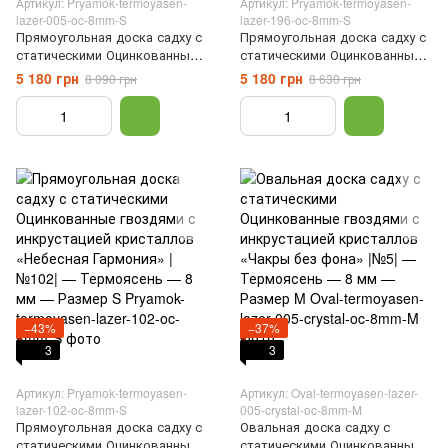
Артикул: Pryamok-termoyasen-
Артикул: Pryamok-termoyasen-
lazer-005-oc-8mm-S
lazer-196-oc-8mm-S
Прямоугольная доска садху с
Прямоугольная доска садху с
статическими Оцинкованные
статическими Оцинкованные
гвоздями с инкрустацией
гвоздями с инкрустацией
5 180 грн
5 180 грн
8 090 грн
8 630 грн
кристаллов «Чакры без
кристаллов «Чакры, Лотос и
фона» |№5| — Термоясень — 8
Инь-Ян» |№196| — Термоясень
мм — Размер S
— 8 мм — Размер S
−43%
−37%
3
3
Артикул: Pryamok-termoyasen-
Артикул: Oval-termoyasen-lazer-
lazer-102-oc-8mm-S
005-crystal-oc-8mm-M
Прямоугольная доска садху с
Овальная доска садху с
статическими Оцинкованные
статическими Оцинкованные