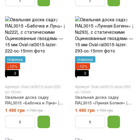
Новинка
Новинка
−12%
−12%
3
3
Артикул: Oval-ral3015-lazer-222-
Артикул: Oval-ral3015-lazer-293-
oc-15mm
oc-15mm
Овальная доска садху
Овальная доска садху
RAL3015 «Бабочка и Луна» |
RAL3015 «Лунная Богиня» |
№222|, с статическими
№293|, с статическими
1 490 грн
1 490 грн
1 700 грн
1 700 грн
Оцинкованные гвоздями — 15
Оцинкованные гвоздями — 15
мм
мм