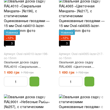
Новинка
Новинка
−12%
−12%
3
3
Артикул: Oval-ral4010-lazer-196-
Артикул: Oval-ral4065-lazer-217-
oc-15mm
oc-15mm
Овальная доска садху
Овальная доска садху
RAL4010 «Сакральная
RAL4065 «Цветочная
Мандала» |№196|, с
Мандала» |№217|, с
1 490 грн
1 490 грн
1 700 грн
1 700 грн
статическими Оцинкованные
статическими Оцинкованные
гвоздями — 15 мм
гвоздями — 15 мм