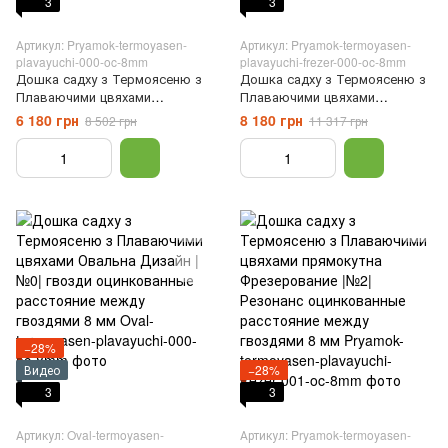
3
3
Артикул: Pryamok-termoyasen-
Артикул: Pryamok-termoyasen-
plavayuchi-000-oc-8mm
plavayuchi-frezer-000-oc-8mm
Дошка садху з Термоясеню з
Дошка садху з Термоясеню з
Плаваючими цвяхами
Плаваючими цвяхами
прямокутна Дизайн |№0|
прямокутна Фрезерование |
6 180 грн
8 180 грн
8 502 грн
11 317 грн
гвозди оцинкованные
№1| Камешки оцинкованные
расстояние между гвоздями 8
расстояние между гвоздями 8
мм
мм
−28%
Видео
−28%
3
3
Артикул: Oval-termoyasen-
Артикул: Pryamok-termoyasen-