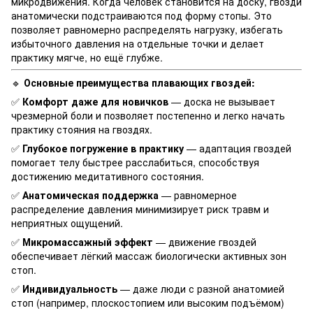
микродвижения. Когда человек становится на доску, гвозди
анатомически подстраиваются под форму стопы. Это
позволяет равномерно распределять нагрузку, избегать
избыточного давления на отдельные точки и делает
практику мягче, но ещё глубже.
🔹
Основные преимущества плавающих гвоздей:
✅
Комфорт даже для новичков
— доска не вызывает
чрезмерной боли и позволяет постепенно и легко начать
практику стояния на гвоздях.
✅
Глубокое погружение в практику
— адаптация гвоздей
помогает телу быстрее расслабиться, способствуя
достижению медитативного состояния.
✅
Анатомическая поддержка
— равномерное
распределение давления минимизирует риск травм и
неприятных ощущений.
✅
Микромассажный эффект
— движение гвоздей
обеспечивает лёгкий массаж биологически активных зон
стоп.
✅
Индивидуальность
— даже люди с разной анатомией
стоп (например, плоскостопием или высоким подъёмом)