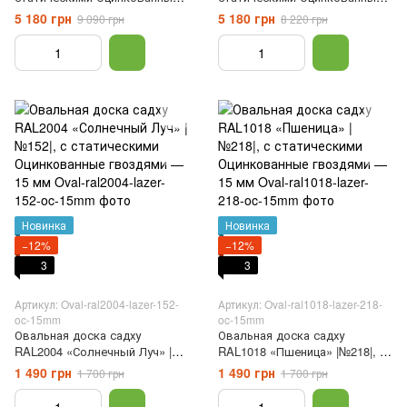
гвоздями с инкрустацией
гвоздями с инкрустацией
5 180 грн
5 180 грн
9 090 грн
8 220 грн
кристаллов «Небесная
кристаллов «Чакры без
Гармония» |№102| —
фона» |№5| — Термоясень — 8
Термоясень — 8 мм — Размер
мм — Размер M
S
Новинка
Новинка
−12%
−12%
3
3
Артикул: Oval-ral2004-lazer-152-
Артикул: Oval-ral1018-lazer-218-
oc-15mm
oc-15mm
Овальная доска садху
Овальная доска садху
RAL2004 «Солнечный Луч» |
RAL1018 «Пшеница» |№218|, с
№152|, с статическими
статическими Оцинкованные
1 490 грн
1 490 грн
1 700 грн
1 700 грн
Оцинкованные гвоздями — 15
гвоздями — 15 мм
мм