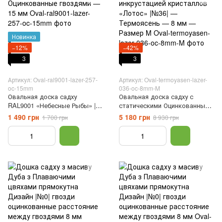
Новинка
−12%
−42%
3
3
Артикул: Oval-ral9001-lazer-257-
Артикул: Oval-termoyasen-lazer-
oc-15mm
036-oc-8mm-M
Овальная доска садху
Овальная доска садху с
RAL9001 «Небесные Рыбы» |
статическими Оцинкованные
№257|, с статическими
гвоздями с инкрустацией
1 490 грн
5 180 грн
1 700 грн
8 930 грн
Оцинкованные гвоздями — 15
кристаллов «Лотос» |№36| —
мм
Термоясень — 8 мм — Размер
M