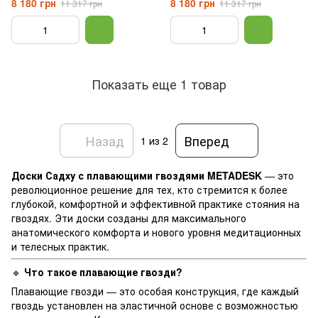
8 180 грн
8 180 грн
11 317 грн
11 317 грн
№4| Фенікс оцинкованные
№3| Геометрія оцинкованные
расстояние между гвоздями 8
расстояние между гвоздями 8
мм
мм
Показать еще 1 товар
Назад
Вперед
1
из 2
Доски Садху с плавающими гвоздями METADESK
— это
революционное решение для тех, кто стремится к более
глубокой, комфортной и эффективной практике стояния на
гвоздях. Эти доски созданы для максимального
анатомического комфорта и нового уровня медитационных
и телесных практик.
🔹
Что такое плавающие гвозди?
Плавающие гвозди — это особая конструкция, где каждый
гвоздь установлен на эластичной основе с возможностью