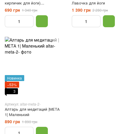
кирпичик для йоги)
Лавочка для йоги
(пара,комплект) дуб
690 грн
1 390 грн
1 340 грн
2 280 грн
Новинка
−53%
3
Артикул: altar-meta-2-
Алтарь для медитаций |МЕТА
1| Маленький
890 грн
1 890 грн