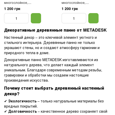
многослойное,
многослойное,
Різнокольоровий, 40х40
Різнокольоровий
1 200 грн
1 200 грн
Декоративные деревянные панно от METADESK
Настенный декор – это ключевой элемент уютного и
стильного интерьера. Деревянные панно не только
украшают стены, но и создают атмосферу гармонии и
природного тепла в доме.
Декоративные панно METADESK изготавливаются из
натурального дерева, что делает каждый элемент
уникальным. Благодаря современным методам резьбы,
гравировки и обработки мы создаем настоящие
произведения искусства.
Почему стоит выбрать деревянный настенный
декор?
✔
Экологичность
– только натуральные материалы без
вредных покрытий.
✔
Долговечность
– качественное дерево сохраняет свой