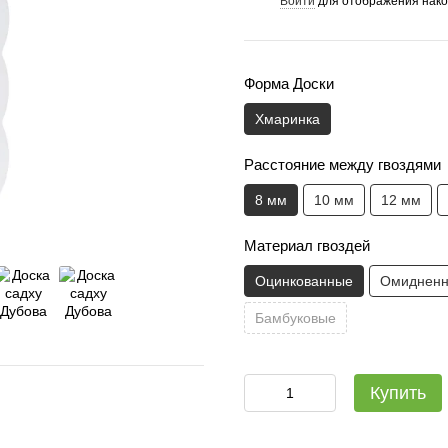
Войти
для отображения нако
%
Форма Доски
Хмаринка
Расстояние между гвоздями
8 мм
10 мм
12 мм
Материал гвоздей
Оцинкованные
Омиднен
Бамбуковые
Садху-набір Люкс: дошка + с
Купить