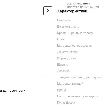
ПОКУПКА ЧАСТЯМИ
3 платежа по 626.67 грн
Характеристики
Покриття
Вага комплекту
Доска садху Дубова
Люкс-сум
Хмаринка Дизайн |№216|
черный г
Країна Виробника товару
гвозди оцинкованные
680 грн
Стан
расстояние между
гвоздями 8 мм
Материал основы доски
1 880 грн
Діаметр цвяха
Форма Доски
2 560 грн
Купить
Ширина
Довжина
Товщина комплекту двох дошок
Материал гвоздей
Бренд
и долговечности
Расстояние между гвоздями
Колір Дошки