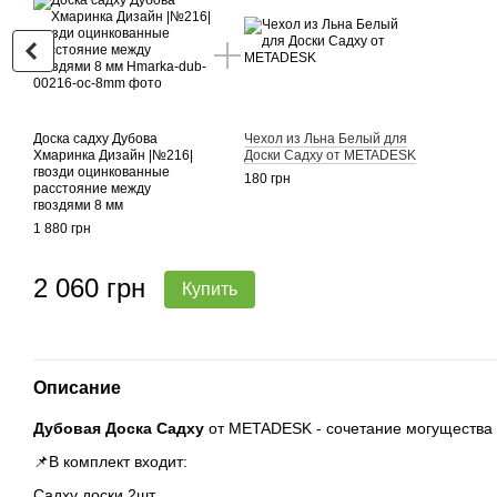
Доска садху Дубова
Чехол из Льна Белый для
Хмаринка Дизайн |№216|
Доски Садху от METADESK
гвозди оцинкованные
180 грн
расстояние между
гвоздями 8 мм
1 880 грн
2 060 грн
Купить
Описание
Дубовая Доска Садху
от METADESK - сочетание могущества 
📌В комплект входит:
Садху доски 2шт