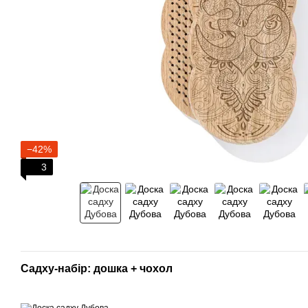
−42%
3
Садху-набір: дошка + чохол