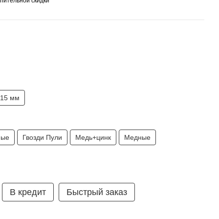
пительной скидки
15 мм
ные
Гвозди Пули
Медь+цинк
Медные
умка ⭐ 99% рекомендують
В кредит
Быстрый заказ