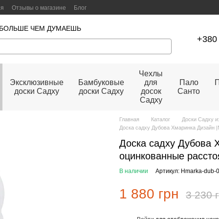
ия
Отзывы о магазине
Блог
 БОЛЬШЕ ЧЕМ ДУМАЕШЬ
+380 
Чехлы
Эксклюзивные
Бамбуковые
для
Пало
П
доски Садху
доски Садху
досок
Санто
Садху
Главная
Каталог
Доски Садху и
Доска садху Дубова Хмаринка Дизайн 
Доска садху Дубова 
оцинкованные рассто
В наличии
Артикул: Hmarka-dub-
1 880 грн
3 230 