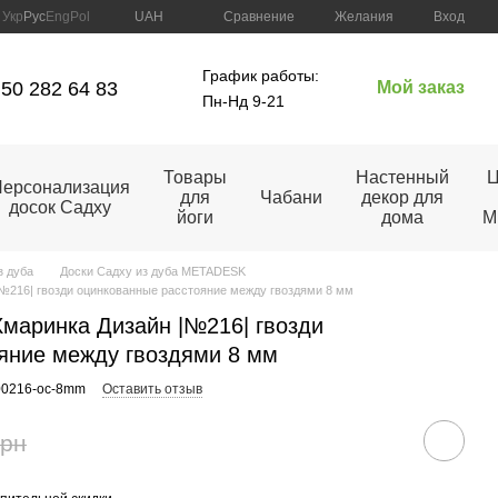
Сравнение
Укр
Рус
Eng
Pol
UAH
Желания
Вход
График работы:
50 282 64 83
Мой заказ
Пн-Нд 9-21
Товары
Настенный
Ц
ерсонализация
для
Чабани
декор для
досок Садху
йоги
дома
M
з дуба
Доски Садху из дуба METADESK
|№216| гвозди оцинкованные расстояние между гвоздями 8 мм
Хмаринка Дизайн |№216| гвозди
яние между гвоздями 8 мм
00216-oc-8mm
Оставить отзыв
грн