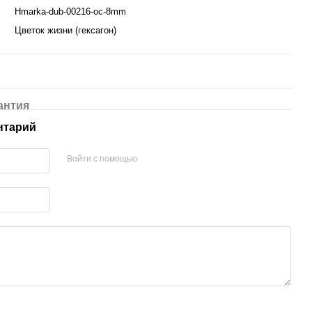
Hmarka-dub-00216-oc-8mm
Цветок жизни (гексагон)
антия
нтарий
Войти с помощью