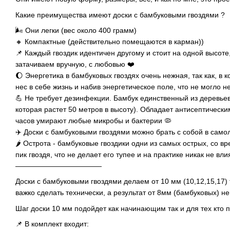
Какие преимущества имеют доски с бамбуковыми гвоздями ?
🌬 Они легки (вес около 400 грамм)
🔸 Компактные (действительно помещаются в карман))
📌 Каждый гвоздик идентичен другому и стоит на одной высоте
затачиваем вручную, с любовью ❤️
🌔 Энергетика в бамбуковых гвоздях очень нежная, так как, в к
нес в себе жизнь и набив энергетическое поле, что не могло н
💪 Не требует дезинфекции. Бамбук единственный из деревьев
которая растет 50 метров в высоту). Обладает антисептически
часов умирают любые микробы и бактерии 🦠
✈️ Доски с бамбуковыми гвоздями можно брать с собой в самол
🌶 Острота - бамбуковые гвоздики одни из самых острых, со в
пик гвоздя, что не делает его тупее и на практике никак не вли
————————————
Доски с бамбуковыми гвоздями делаем от 10 мм (10,12,15,17)
важко сделать технически, а результат от 8мм (бамбуковых) не
Шаг доски 10 мм подойдет как начинающим так и для тех кто п
📌 В комплект входит: