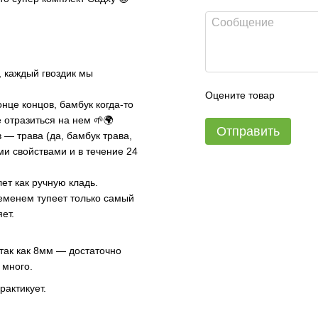
, каждый гвоздик мы
Оцените товар
онце концов, бамбук когда-то
е отразиться на нем 🌱🌍
Отправить
 — трава (да, бамбук трава,
ми свойствами и в течение 24
ет как ручную кладь.
ременем тупеет только самый
яет.
 так как 8мм — достаточно
 много.
рактикует.