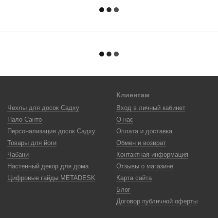
Клиентам
Чехлы для досок Садху
Вход в личный кабинет
Пало Санто
О нас
Персонализация досок Садху
Оплата и доставка
Товары для йоги
Обмен и возврат
Чабани
Контактная информация
Настенный декор для дома
Отзывы о магазине
Цифровые гайды METADESK
Карта сайта
Блог
Договор публичной оферты