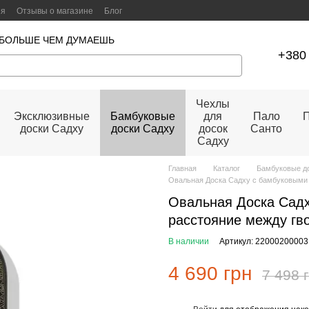
ия
Отзывы о магазине
Блог
 БОЛЬШЕ ЧЕМ ДУМАЕШЬ
+380 
Чехлы
Эксклюзивные
Бамбуковые
для
Пало
П
доски Садху
доски Садху
досок
Санто
Садху
Главная
Каталог
Бамбуковые д
Овальная Доска Садху с бамбуковыми 
Овальная Доска Садх
расстояние между гв
В наличии
Артикул: 22000200003
4 690 грн
7 498 