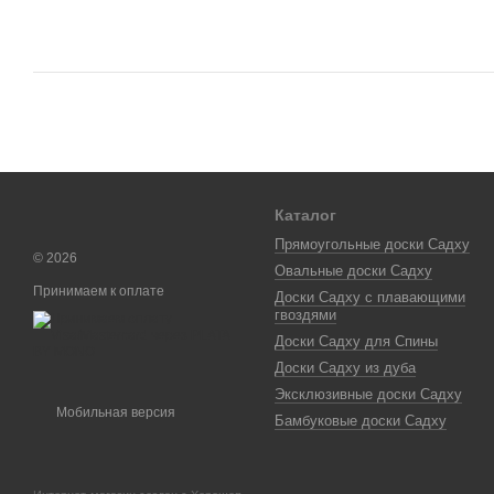
Каталог
Прямоугольные доски Садху
© 2026
Овальные доски Садху
Принимаем к оплате
Доски Садху с плавающими
гвоздями
Доски Садху для Спины
Доски Садху из дуба
Эксклюзивные доски Садху
Мобильная версия
Бамбуковые доски Садху