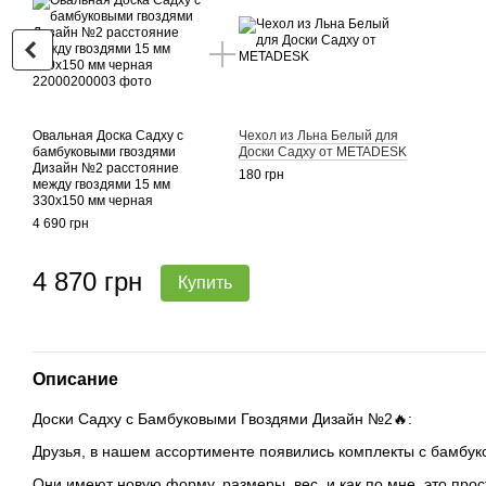
Овальная Доска Садху с
Чехол из Льна Белый для
бамбуковыми гвоздями
Доски Садху от METADESK
Дизайн №2 расстояние
180 грн
между гвоздями 15 мм
330х150 мм черная
4 690 грн
4 870 грн
Купить
Описание
Доски Садху с Бамбуковыми Гвоздями Дизайн №2🔥:
Друзья, в нашем ассортименте появились комплекты с бамбук
Они имеют новую форму, размеры, вес, и как по мне, это прос