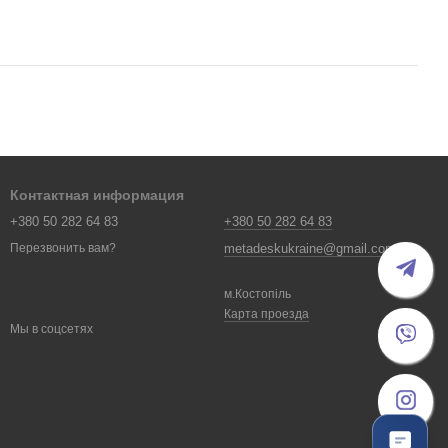
Контактная информация
+380 50 282 64 83
+380 50 282 64 83
metadeskukraine@gmail.com
Перезвонить вам?
м.Костопіль
Карта проезда
Мы в соцсетях