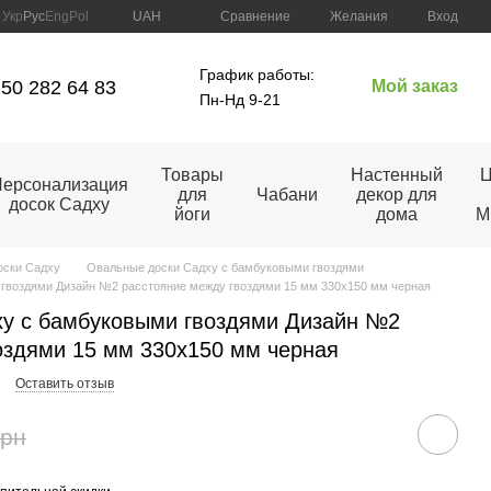
Сравнение
Укр
Рус
Eng
Pol
UAH
Желания
Вход
График работы:
50 282 64 83
Мой заказ
Пн-Нд 9-21
Товары
Настенный
Ц
ерсонализация
для
Чабани
декор для
досок Садху
йоги
дома
M
оски Садху
Овальные доски Садху с бамбуковыми гвоздями
гвоздями Дизайн №2 расстояние между гвоздями 15 мм 330х150 мм черная
у с бамбуковыми гвоздями Дизайн №2
оздями 15 мм 330х150 мм черная
Оставить отзыв
грн