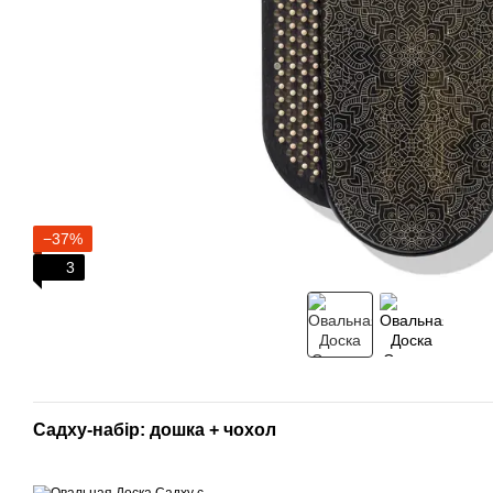
−37%
3
Садху-набір: дошка + чохол