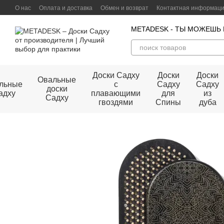
Перейти к основному контенту
О нас
Оплата и доставка
Обмен и возврат
Контактная информац
Договор публичной оферты
METADESK - ТЫ МОЖЕШЬ
Доски Садху
Доски
Доски
Овальные
льные
с
Садху
Садху
доски
адху
плавающими
для
из
Садху
гвоздями
Спины
дуба