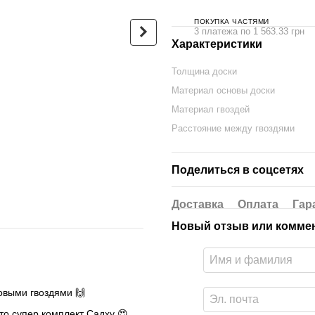
ПОКУПКА ЧАСТЯМИ
3 платежа по 1 563.33 грн
Характеристики
Толщина доски
Овальная Доска Садху с
Люкс-сум
Материал основы доски
бамбуковыми гвоздями
черный г
Дизайн №2 расстояние
Материал гвоздей
680 грн
между гвоздями 15 мм
Расстояние между гвоздями
330х150 мм черная
4 690 грн
Поделиться в соцсетях
5 370 грн
Купить
Доставка
Оплата
Гар
Новый отзыв или комме
овыми гвоздями 🙌
то супер комплект Садху 😍