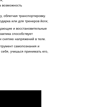
я;
а возможность
у, облегчая транспортировку.
одарка или для тренеров йоги;
ищающие и восстановительные
рактика способствует
 снятию напряжений в теле.
нструмент самопознания и
 себя, учишься принимать его,