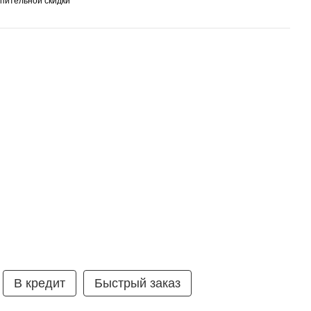
пительной скидки
умка ⭐ 99% рекомендують
В кредит
Быстрый заказ