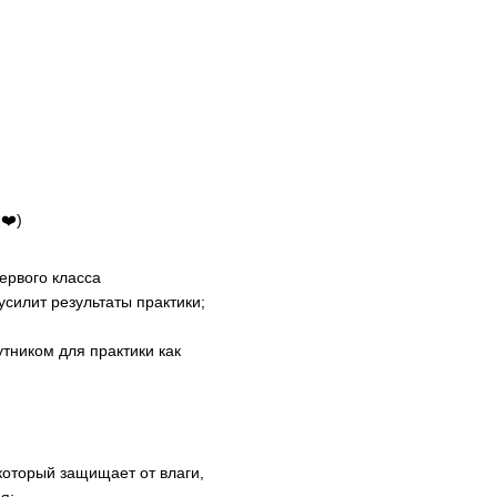
❤️)
ервого класса
усилит результаты практики;
утником для практики как
который защищает от влаги,