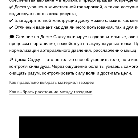
обеспечивая дыхание материала и предотвращая повреждени
✔️ Доска украшена качественной гравировкой, а также доступн
индивидуального заказа рисунка;
✔️ Благодаря точной конструкции доску можно сложить как книг
✔️ Отличный вариант как для личного пользования, так и для п
🗯 Стояние на Доске Садху активирует оздоровительные, оч
процессы в организме, воздействуя на акупунктурные точки. П
нормализации артериального давления, расслаблению мышц и
🔎 Доска Садху — это не только способ укрепить тело, но и и
контроля силы духа. Через ощущение боли ты узнаешь самого
очищать разум, контролировать силу воли и достигать цели.
Как правильно выбрать материал гвоздей
Как выбрать расстояние между гвоздями