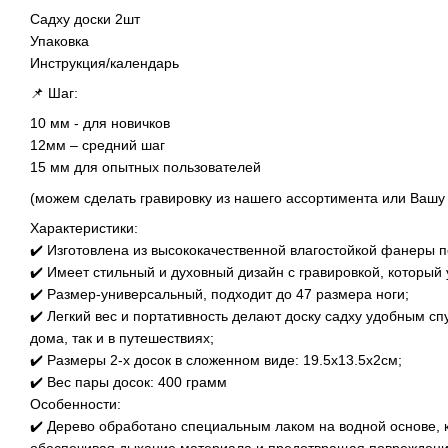
Садху доски 2шт
Упаковка
Инструкция/календарь
📌 Шаг:
10 мм - для новичков
12мм – средний шаг
15 мм для опытных пользователей
(можем сделать гравировку из нашего ассортимента или Вашу 
Характеристики:
✔️ Изготовлена из высококачественной влагостойкой фанеры п
✔️ Имеет стильный и духовный дизайн с гравировкой, который 
✔️ Размер-универсальный, подходит до 47 размера ноги;
✔️ Легкий вес и портативность делают доску садху удобным сп
дома, так и в путешествиях;
✔️ Размеры 2-х досок в сложенном виде: 19.5х13.5х2см;
✔️ Вес пары досок: 400 грамм
Особенности:
✔️ Дерево обработано специальным лаком на водной основе, 