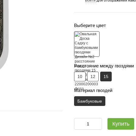
Войти
для отображения нако
%
Выберите цвет
Расстояние между гвоздями
10
12
15
Материал гвоздей
Бамбуковые
Садху-набір Люкс: дошка + с
Купить