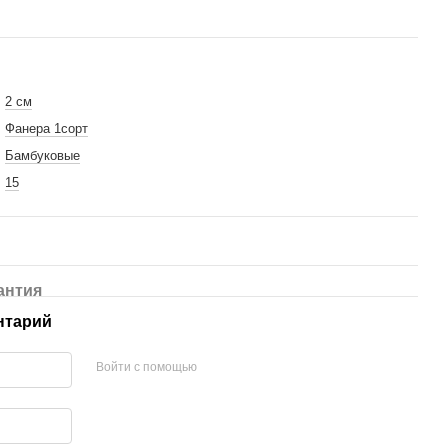
2 см
ка из экокожи
Фанера 1сорт
лянцевый
Бамбуковые
15
антия
нтарий
Войти с помощью