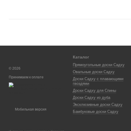
Каталог
Прямоугольные доски Садху
© 2026
Овальные доски Садху
Принимаем к оплате
Доски Садху с плавающими
гвоздями
Доски Садху для Спины
Доски Садху из дуба
Эксклюзивные доски Садху
Мобильная версия
Бамбуковые доски Садху