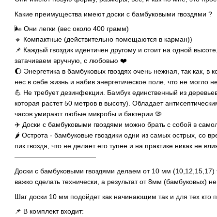
Какие преимущества имеют доски с бамбуковыми гвоздями ?
🌬 Они легки (вес около 400 грамм)
🔸 Компактные (действительно помещаются в карман))
📌 Каждый гвоздик идентичен другому и стоит на одной высоте
затачиваем вручную, с любовью ❤️
🌔 Энергетика в бамбуковых гвоздях очень нежная, так как, в к
нес в себе жизнь и набив энергетическое поле, что не могло н
💪 Не требует дезинфекции. Бамбук единственный из деревьев
которая растет 50 метров в высоту). Обладает антисептически
часов умирают любые микробы и бактерии 🦠
✈️ Доски с бамбуковыми гвоздями можно брать с собой в самол
🌶 Острота - бамбуковые гвоздики одни из самых острых, со в
пик гвоздя, что не делает его тупее и на практике никак не вли
————————————
Доски с бамбуковыми гвоздями делаем от 10 мм (10,12,15,17)
важко сделать технически, а результат от 8мм (бамбуковых) не
Шаг доски 10 мм подойдет как начинающим так и для тех кто п
📌 В комплект входит: