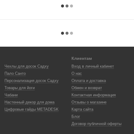
Клиентам
Чехлы для досок Садху
Вход в личный кабинет
Пало Санто
О нас
Персонализация досок Садху
Оплата и доставка
Товары для йоги
Обмен и возврат
Чабани
Контактная информация
Настенный декор для дома
Отзывы о магазине
Цифровые гайды METADESK
Карта сайта
Блог
Договор публичной оферты