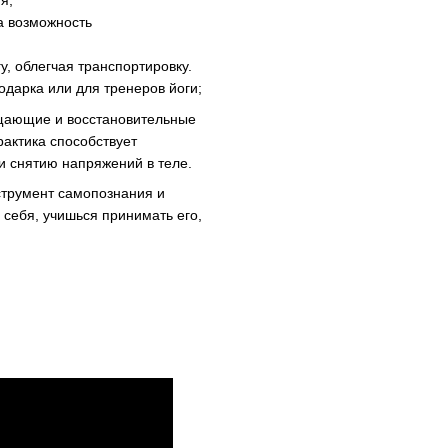
я;
а возможность
у, облегчая транспортировку.
одарка или для тренеров йоги;
ищающие и восстановительные
рактика способствует
 снятию напряжений в теле.
нструмент самопознания и
 себя, учишься принимать его,