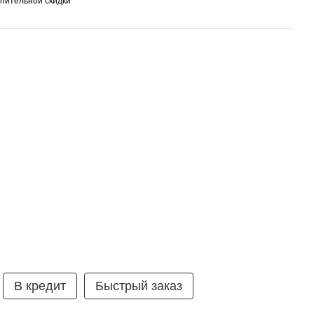
пительной скидки
умка ⭐ 99% рекомендують
В кредит
Быстрый заказ