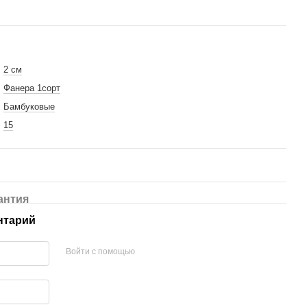
2 см
ка из экокожи
Фанера 1сорт
лянцевый
Бамбуковые
15
антия
нтарий
Войти с помощью