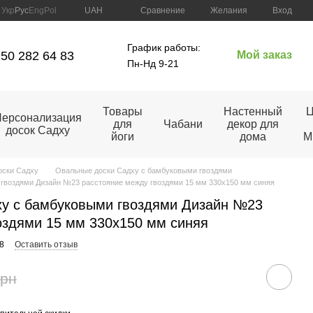
Сравнение
Укр
Рус
Eng
Pol
UAH
Желания
Вход
График работы:
50 282 64 83
Мой заказ
Пн-Нд 9-21
Товары
Настенный
Ц
ерсонализация
для
Чабани
декор для
досок Садху
йоги
дома
M
оски Садху
Овальные доски Садху с бамбуковыми гвоздями
гвоздями Дизайн №23 расстояние между гвоздями 15 мм 330х150 мм синяя
ху с бамбуковыми гвоздями Дизайн №23
оздями 15 мм 330х150 мм синяя
8
Оставить отзыв
грн