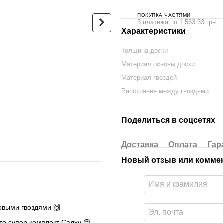
ПОКУПКА ЧАСТЯМИ
3 платежа по 1 563.33 грн
Характеристики
Толщина доски
Овальная Доска Садху с
Люкс-сум
Материал основы доски
бамбуковыми гвоздями
черный г
Дизайн №23 расстояние
Материал гвоздей
680 грн
между гвоздями 15 мм
Расстояние между гвоздями
330х150 мм синяя
4 690 грн
Поделиться в соцсетях
5 370 грн
Купить
Доставка
Оплата
Гар
Новый отзыв или комме
овыми гвоздями 🙌
то супер комплект Садху 😍