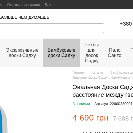
ия
Отзывы о магазине
Блог
 БОЛЬШЕ ЧЕМ ДУМАЕШЬ
+380 
Чехлы
Эксклюзивные
Бамбуковые
для
Пало
П
доски Садху
доски Садху
досок
Санто
Садху
Главная
Каталог
Бамбуковые д
Овальная Доска Садху с бамбуковыми 
Овальная Доска Сад
расстояние между гв
В наличии
Артикул: 22000230001
4 690 грн
7 688 