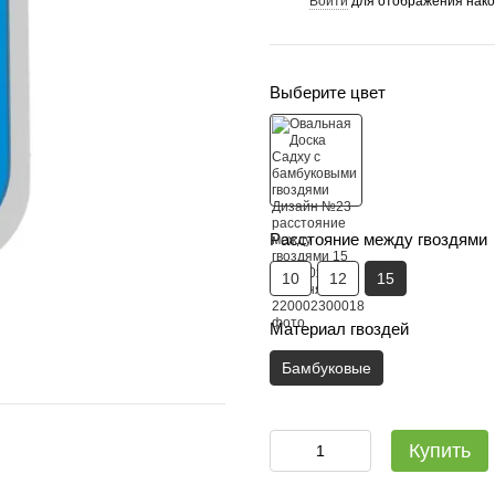
Войти
для отображения нако
%
Выберите цвет
Расстояние между гвоздями
10
12
15
Материал гвоздей
Бамбуковые
Садху-набір Люкс: дошка + с
Купить