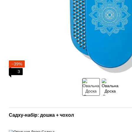
−39%
3
Садху-набір: дошка + чохол