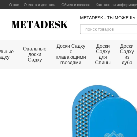
Перейти к основному контенту
О нас
Оплата и доставка
Обмен и возврат
Контактная информац
Договор публичной оферты
METADESK - ТЫ МОЖЕШЬ
Доски Садху
Доски
Доски
Овальные
льные
с
Садху
Садху
доски
адху
плавающими
для
из
Садху
гвоздями
Спины
дуба