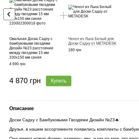
Овальная Доска Садху с
Чехол из Льна Белый для
бамбуковыми гвоздями
Доски Садху от METADESK
Дизайн №23 расстояние
180 грн
между гвоздями 15 мм
330х150 мм синяя
4 690 грн
4 870 грн
Купить
Описание
Доски Садху с Бамбуковыми Гвоздями Дизайн №23🔥:
Друзья, в нашем ассортименте появились комплекты с бамбук
Они имеют новую форму, размеры, вес, и как по мне, это прос