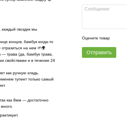
, каждый гвоздик мы
Оцените товар
онце концов, бамбук когда-то
е отразиться на нем 🌱🌍
Отправить
 — трава (да, бамбук трава,
ми свойствами и в течение 24
ет как ручную кладь.
ременем тупеет только самый
яет.
 так как 8мм — достаточно
 много.
рактикует.