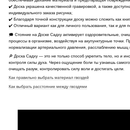
обеспечивая дыхание материала и предотвращая повреждени
✔️ Доска украшена качественной гравировкой, а также доступн
индивидуального заказа рисунка;
✔️ Благодаря точной конструкции доску можно сложить как книг
✔️ Отличный вариант как для личного пользования, так и для п
🗯 Стояние на Доске Садху активирует оздоровительные, оч
процессы в организме, воздействуя на акупунктурные точки. П
нормализации артериального давления, расслаблению мышц и
🔎 Доска Садху — это не только способ укрепить тело, но и и
контроля силы духа. Через ощущение боли ты узнаешь самого
очищать разум, контролировать силу воли и достигать цели.
Как правильно выбрать материал гвоздей
Как выбрать расстояние между гвоздями