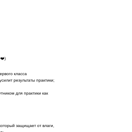
❤️)
ервого класса
усилит результаты практики;
утником для практики как
который защищает от влаги,