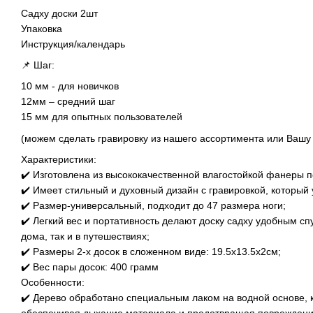
Садху доски 2шт
Упаковка
Инструкция/календарь
📌 Шаг:
10 мм - для новичков
12мм – средний шаг
15 мм для опытных пользователей
(можем сделать гравировку из нашего ассортимента или Вашу 
Характеристики:
✔️ Изготовлена из высококачественной влагостойкой фанеры п
✔️ Имеет стильный и духовный дизайн с гравировкой, который 
✔️ Размер-универсальный, подходит до 47 размера ноги;
✔️ Легкий вес и портативность делают доску садху удобным сп
дома, так и в путешествиях;
✔️ Размеры 2-х досок в сложенном виде: 19.5х13.5х2см;
✔️ Вес пары досок: 400 грамм
Особенности:
✔️ Дерево обработано специальным лаком на водной основе, 