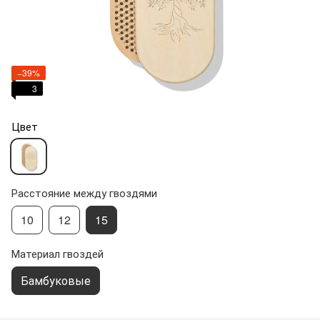
−39%
3
Цвет
Расстояние между гвоздями
10
12
15
Материал гвоздей
Бамбуковые