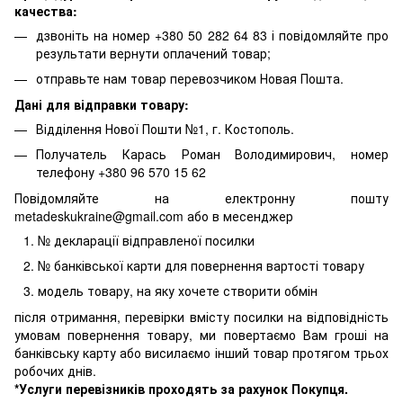
качества:
дзвоніть на номер +380 50 282 64 83 і повідомляйте про
результати вернути оплачений товар;
отправьте нам товар перевозчиком Новая Пошта.
Дані для відправки товару:
Відділення Нової Пошти №1, г. Костополь.
Получатель Карась Роман Володимирович, номер
телефону +380 96 570 15 62
Повідомляйте на електронну пошту
metadeskukraine@gmail.com або в месенджер
№ декларації відправленої посилки
№ банківської карти для повернення вартості товару
модель товару, на яку хочете створити обмін
після отримання, перевірки вмісту посилки на відповідність
умовам повернення товару, ми повертаємо Вам гроші на
банківську карту або висилаємо інший товар протягом трьох
робочих днів.
*Услуги перевізників проходять за рахунок Покупця.