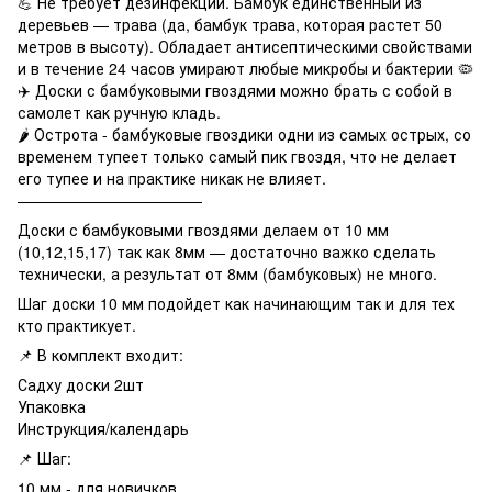
💪 Не требует дезинфекции. Бамбук единственный из
деревьев — трава (да, бамбук трава, которая растет 50
метров в высоту). Обладает антисептическими свойствами
и в течение 24 часов умирают любые микробы и бактерии 🦠
✈️ Доски с бамбуковыми гвоздями можно брать с собой в
самолет как ручную кладь.
🌶 Острота - бамбуковые гвоздики одни из самых острых, со
временем тупеет только самый пик гвоздя, что не делает
его тупее и на практике никак не влияет.
————————————
Доски с бамбуковыми гвоздями делаем от 10 мм
(10,12,15,17) так как 8мм — достаточно важко сделать
технически, а результат от 8мм (бамбуковых) не много.
Шаг доски 10 мм подойдет как начинающим так и для тех
кто практикует.
📌 В комплект входит:
Садху доски 2шт
Упаковка
Инструкция/календарь
📌 Шаг:
10 мм - для новичков