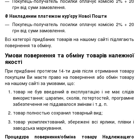
Покупець-получатель посилки оплачує комісію 2% + 20
грн від суми замовлення.
₴ Накладеним платежом кур'єру Нової Пошти
Покупець-получатель посилки оплачує комісію 2% + 20
грн від суми замовлення.
Всі категорії придбаних товарів на нашому сайті підлягають
повернення та обміну.
Умови повернення та обміну товарів належної
якості
При придбанні протягом 14-ти днів після отримання товару
покупцем Ви маєте право на повернення або обмін товару
на нашому сайті за умовами, що:
товар не був введений в експлуатацію і не має слідів
використання: царапин, сколів, потертостей, програмне
забезпечення не піддавалося змінам і т.д. п.
товар полностью сохранил товарный вид;
товар укомплектований, збережені всі ярлики, плівки і
заводська маркування.
Процедура повернення/обміна товару Надлежащего