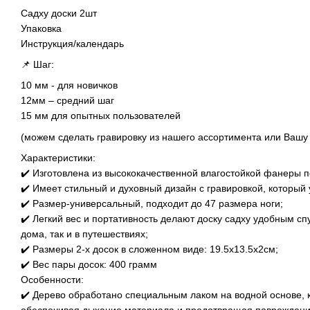
Садху доски 2шт
Упаковка
Инструкция/календарь
📌 Шаг:
10 мм - для новичков
12мм – средний шаг
15 мм для опытных пользователей
(можем сделать гравировку из нашего ассортимента или Вашу 
Характеристики:
✔️ Изготовлена из высококачественной влагостойкой фанеры п
✔️ Имеет стильный и духовный дизайн с гравировкой, который 
✔️ Размер-универсальный, подходит до 47 размера ноги;
✔️ Легкий вес и портативность делают доску садху удобным сп
дома, так и в путешествиях;
✔️ Размеры 2-х досок в сложенном виде: 19.5х13.5х2см;
✔️ Вес пары досок: 400 грамм
Особенности:
✔️ Дерево обработано специальным лаком на водной основе, 