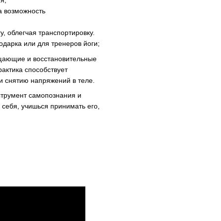
я;
а возможность
у, облегчая транспортировку.
одарка или для тренеров йоги;
ищающие и восстановительные
рактика способствует
 снятию напряжений в теле.
нструмент самопознания и
 себя, учишься принимать его,