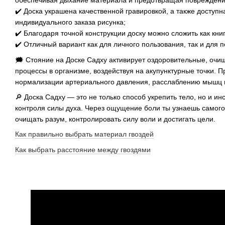
обеспечивая дыхание материала и предотвращая повреждени
✔️ Доска украшена качественной гравировкой, а также доступн
индивидуального заказа рисунка;
✔️ Благодаря точной конструкции доску можно сложить как книг
✔️ Отличный вариант как для личного пользования, так и для п
🗯 Стояние на Доске Садху активирует оздоровительные, оч
процессы в организме, воздействуя на акупунктурные точки. П
нормализации артериального давления, расслаблению мышц и
🔎 Доска Садху — это не только способ укрепить тело, но и и
контроля силы духа. Через ощущение боли ты узнаешь самого
очищать разум, контролировать силу воли и достигать цели.
Как правильно выбрать материал гвоздей
Как выбрать расстояние между гвоздями