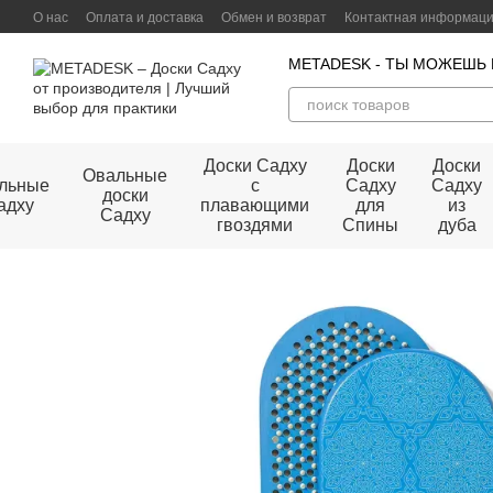
Перейти к основному контенту
О нас
Оплата и доставка
Обмен и возврат
Контактная информац
Договор публичной оферты
METADESK - ТЫ МОЖЕШЬ
Доски Садху
Доски
Доски
Овальные
льные
с
Садху
Садху
доски
адху
плавающими
для
из
Садху
гвоздями
Спины
дуба