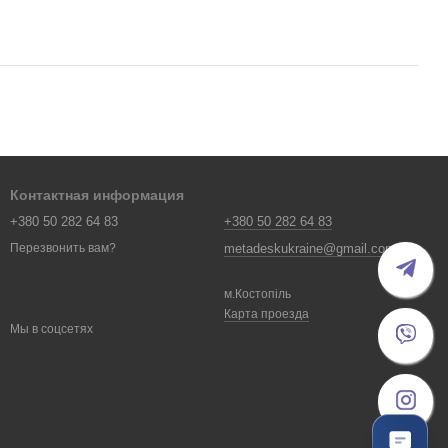
Контактная информация
+380 50 282 64 83
+380 50 282 64 83
metadeskukraine@gmail.com
Перезвонить вам?
м.Костопіль
Карта проезда
Мы в соцсетях