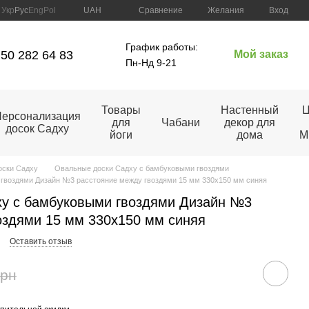
Сравнение
Укр
Рус
Eng
Pol
UAH
Желания
Вход
График работы:
50 282 64 83
Мой заказ
Пн-Нд 9-21
Товары
Настенный
Ц
ерсонализация
для
Чабани
декор для
досок Садху
йоги
дома
M
оски Садху
Овальные доски Садху с бамбуковыми гвоздями
гвоздями Дизайн №3 расстояние между гвоздями 15 мм 330х150 мм синяя
у с бамбуковыми гвоздями Дизайн №3
оздями 15 мм 330х150 мм синяя
Оставить отзыв
грн