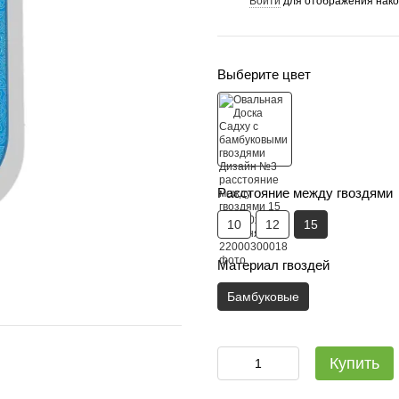
Войти
для отображения нако
%
Выберите цвет
Расстояние между гвоздями
10
12
15
Материал гвоздей
Бамбуковые
Садху-набір Люкс: дошка + с
Купить