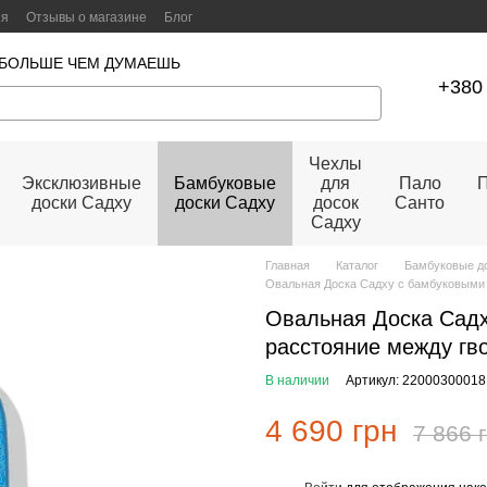
ия
Отзывы о магазине
Блог
 БОЛЬШЕ ЧЕМ ДУМАЕШЬ
+380 
Чехлы
Эксклюзивные
Бамбуковые
для
Пало
П
доски Садху
доски Садху
досок
Санто
Садху
Главная
Каталог
Бамбуковые д
Овальная Доска Садху с бамбуковыми 
Овальная Доска Садх
расстояние между гв
В наличии
Артикул: 22000300018
4 690 грн
7 866 