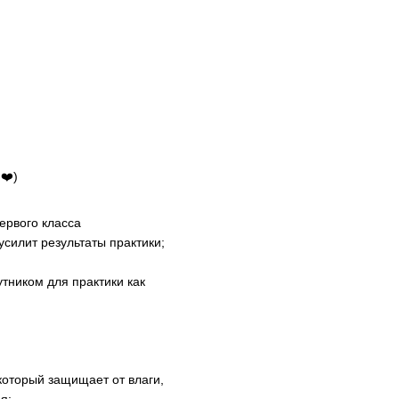
❤️)
ервого класса
усилит результаты практики;
утником для практики как
который защищает от влаги,