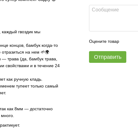
, каждый гвоздик мы
Оцените товар
онце концов, бамбук когда-то
е отразиться на нем 🌱🌍
Отправить
 — трава (да, бамбук трава,
ми свойствами и в течение 24
ет как ручную кладь.
ременем тупеет только самый
яет.
 так как 8мм — достаточно
 много.
рактикует.