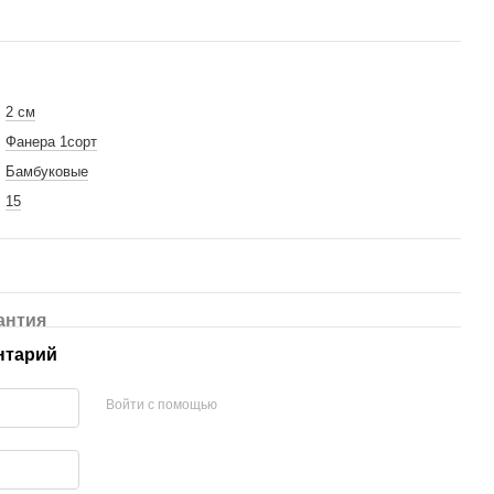
2 см
ка из экокожи
Фанера 1сорт
лянцевый
Бамбуковые
15
антия
нтарий
Войти с помощью