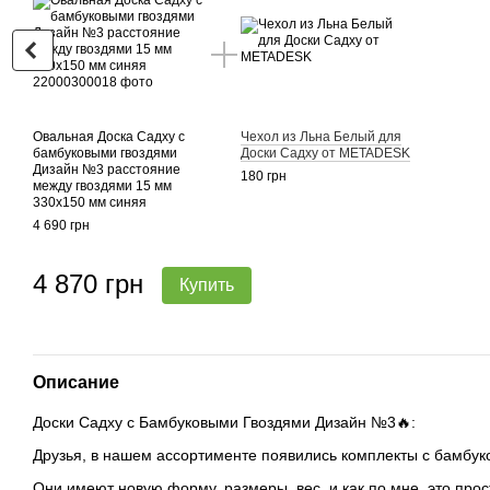
Овальная Доска Садху с
Чехол из Льна Белый для
бамбуковыми гвоздями
Доски Садху от METADESK
Дизайн №3 расстояние
180 грн
между гвоздями 15 мм
330х150 мм синяя
4 690 грн
4 870 грн
Купить
Описание
Доски Садху с Бамбуковыми Гвоздями Дизайн №3🔥:
Друзья, в нашем ассортименте появились комплекты с бамбук
Они имеют новую форму, размеры, вес, и как по мне, это прос