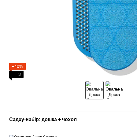
−40%
3
Садху-набір: дошка + чохол