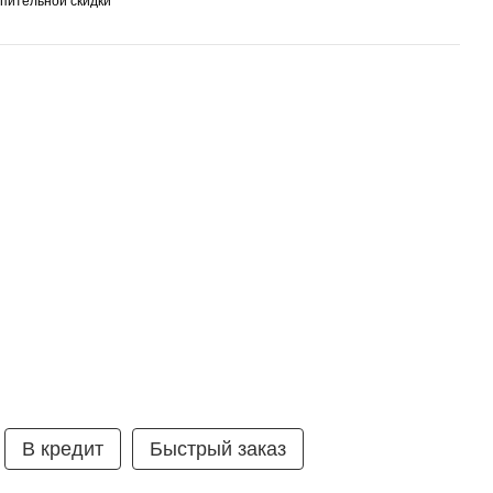
пительной скидки
умка ⭐ 99% рекомендують
В кредит
Быстрый заказ