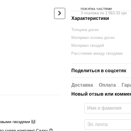
ПОКУПКА ЧАСТЯМИ
3 платежа по 1 563.33 грн
Характеристики
Толщина доски
Овальная Доска Садху с
Люкс-сум
Материал основы доски
бамбуковыми гвоздями
черный г
Дизайн №3 расстояние
Материал гвоздей
680 грн
между гвоздями 15 мм
Расстояние между гвоздями
330х150 мм синяя
4 690 грн
Поделиться в соцсетях
5 370 грн
Купить
Доставка
Оплата
Гар
Новый отзыв или комме
овыми гвоздями 🙌
то супер комплект Садху 😍