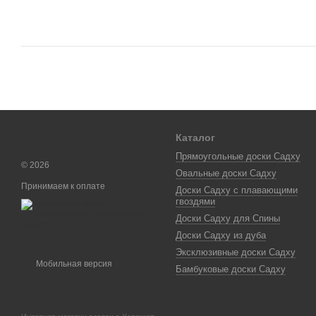
Каталог
Прямоугольные доски Садху
© 2026
Овальные доски Садху
Принимаем к оплате
Доски Садху с плавающими
гвоздями
Доски Садху для Спины
Доски Садху из дуба
Эксклюзивные доски Садху
Мобильная версия
Бамбуковые доски Садху