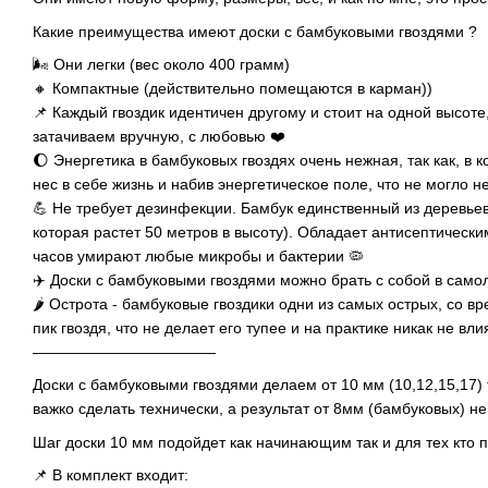
Какие преимущества имеют доски с бамбуковыми гвоздями ?
🌬 Они легки (вес около 400 грамм)
🔸 Компактные (действительно помещаются в карман))
📌 Каждый гвоздик идентичен другому и стоит на одной высоте
затачиваем вручную, с любовью ❤️
🌔 Энергетика в бамбуковых гвоздях очень нежная, так как, в к
нес в себе жизнь и набив энергетическое поле, что не могло н
💪 Не требует дезинфекции. Бамбук единственный из деревьев
которая растет 50 метров в высоту). Обладает антисептически
часов умирают любые микробы и бактерии 🦠
✈️ Доски с бамбуковыми гвоздями можно брать с собой в самол
🌶 Острота - бамбуковые гвоздики одни из самых острых, со в
пик гвоздя, что не делает его тупее и на практике никак не вли
————————————
Доски с бамбуковыми гвоздями делаем от 10 мм (10,12,15,17)
важко сделать технически, а результат от 8мм (бамбуковых) не
Шаг доски 10 мм подойдет как начинающим так и для тех кто п
📌 В комплект входит: