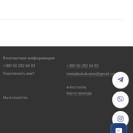
Контактная информация
+380 50 282 64 83
+380 50 282 64 83
metadeskukraine@gmail.com
Перезвонить вам?
м.Костопіль
Карта проезда
Мы в соцсетях