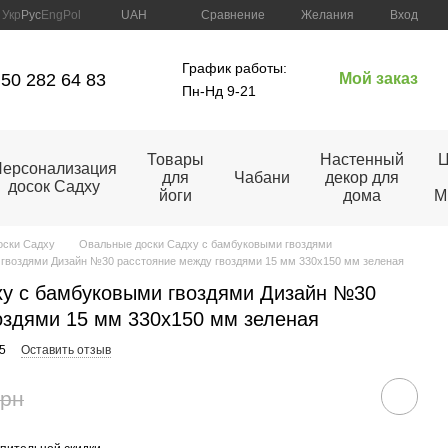
Сравнение
Укр
Рус
Eng
Pol
UAH
Желания
Вход
График работы:
50 282 64 83
Мой заказ
Пн-Нд 9-21
Товары
Настенный
Ц
ерсонализация
для
Чабани
декор для
досок Садху
йоги
дома
M
оски Садху
Овальные доски Садху с бамбуковыми гвоздями
гвоздями Дизайн №30 расстояние между гвоздями 15 мм 330х150 мм зеленая
ху с бамбуковыми гвоздями Дизайн №30
оздями 15 мм 330х150 мм зеленая
5
Оставить отзыв
грн