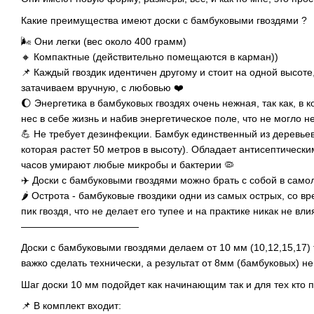
Какие преимущества имеют доски с бамбуковыми гвоздями ?
🌬 Они легки (вес около 400 грамм)
🔸 Компактные (действительно помещаются в карман))
📌 Каждый гвоздик идентичен другому и стоит на одной высоте
затачиваем вручную, с любовью ❤️
🌔 Энергетика в бамбуковых гвоздях очень нежная, так как, в к
нес в себе жизнь и набив энергетическое поле, что не могло н
💪 Не требует дезинфекции. Бамбук единственный из деревьев
которая растет 50 метров в высоту). Обладает антисептически
часов умирают любые микробы и бактерии 🦠
✈️ Доски с бамбуковыми гвоздями можно брать с собой в самол
🌶 Острота - бамбуковые гвоздики одни из самых острых, со в
пик гвоздя, что не делает его тупее и на практике никак не вли
————————————
Доски с бамбуковыми гвоздями делаем от 10 мм (10,12,15,17)
важко сделать технически, а результат от 8мм (бамбуковых) не
Шаг доски 10 мм подойдет как начинающим так и для тех кто п
📌 В комплект входит: