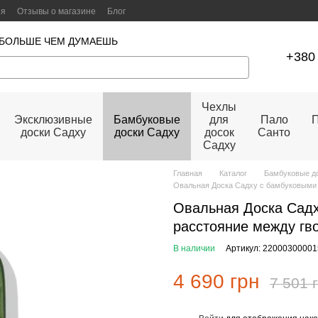
ия
Отзывы о магазине
Блог
 БОЛЬШЕ ЧЕМ ДУМАЕШЬ
+380 
Чехлы
Эксклюзивные
Бамбуковые
для
Пало
П
доски Садху
доски Садху
досок
Санто
Садху
Главная
Каталог
Бамбуковые д
Овальная Доска Садху с бамбуковыми 
Овальная Доска Сад
расстояние между гв
В наличии
Артикул: 22000300001
4 690 грн
7 501 