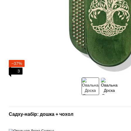
−37%
3
Садху-набір: дошка + чохол