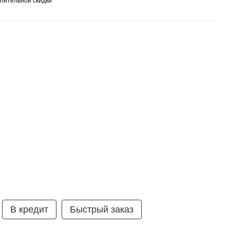
пительной скидки
умка ⭐ 99% рекомендують
В кредит
Быстрый заказ