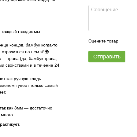
, каждый гвоздик мы
Оцените товар
онце концов, бамбук когда-то
е отразиться на нем 🌱🌍
Отправить
 — трава (да, бамбук трава,
ми свойствами и в течение 24
ет как ручную кладь.
ременем тупеет только самый
яет.
 так как 8мм — достаточно
 много.
рактикует.