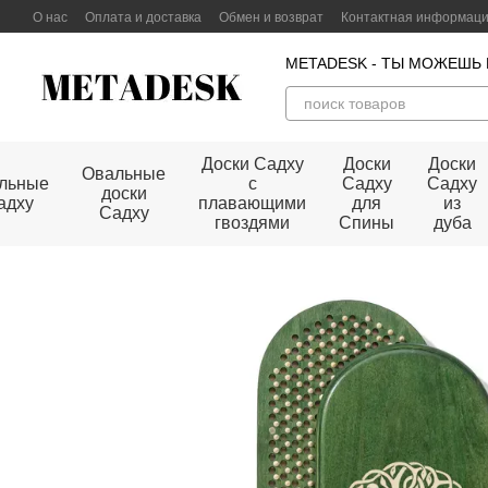
Перейти к основному контенту
О нас
Оплата и доставка
Обмен и возврат
Контактная информац
Договор публичной оферты
METADESK - ТЫ МОЖЕШЬ
Доски Садху
Доски
Доски
Овальные
льные
с
Садху
Садху
доски
адху
плавающими
для
из
Садху
гвоздями
Спины
дуба