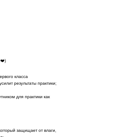
❤️)
ервого класса
усилит результаты практики;
утником для практики как
который защищает от влаги,