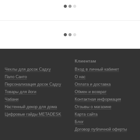
Клиентам
Чехлы для досок Садху
Вход в личный кабинет
Пало Санто
О нас
Персонализация досок Садху
Оплата и доставка
Товары для йоги
Обмен и возврат
Чабани
Контактная информация
Настенный декор для дома
Отзывы о магазине
Цифровые гайды METADESK
Карта сайта
Блог
Договор публичной оферты