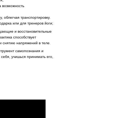
я;
а возможность
у, облегчая транспортировку.
одарка или для тренеров йоги;
ищающие и восстановительные
рактика способствует
 снятию напряжений в теле.
нструмент самопознания и
 себя, учишься принимать его,