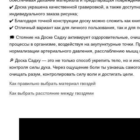
обеспечивая дыхание материала и предотвращая повреждени
✔️ Доска украшена качественной гравировкой, а также доступн
индивидуального заказа рисунка;
✔️ Благодаря точной конструкции доску можно сложить как книг
✔️ Отличный вариант как для личного пользования, так и для п
🗯 Стояние на Доске Садху активирует оздоровительные, оч
процессы в организме, воздействуя на акупунктурные точки. П
нормализации артериального давления, расслаблению мышц и
🔎 Доска Садху — это не только способ укрепить тело, но и и
контроля силы духа. Через ощущение боли ты узнаешь самого
очищать разум, контролировать силу воли и достигать цели.
Как правильно выбрать материал гвоздей
Как выбрать расстояние между гвоздями