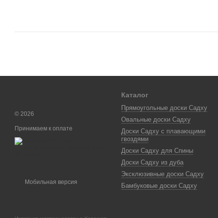
Каталог
Прямоугольные доски Садху
© 2026
Овальные доски Садху
Принимаем к оплате
Доски Садху с плавающими
гвоздями
Доски Садху для Спины
Доски Садху из дуба
Эксклюзивные доски Садху
Мобильная версия
Бамбуковые доски Садху