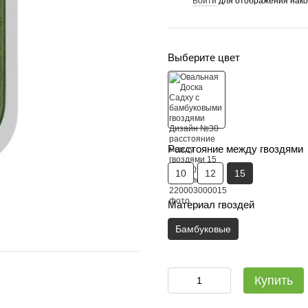
Войти
для отображения нако
%
Выберите цвет
Расстояние между гвоздями
10
12
15
Материал гвоздей
Бамбуковые
Садху-набір Люкс: дошка + с
Купить