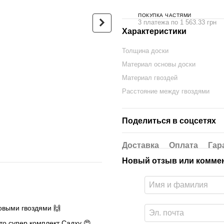
ПОКУПКА ЧАСТЯМИ
3 платежа по 1 563.33 грн
Характеристики
Толщина доски
Овальная Доска Садху с
Люкс-сум
Материал основы доски
бамбуковыми гвоздями
черный г
Дизайн №30 расстояние
Материал гвоздей
680 грн
между гвоздями 15 мм
Расстояние между гвоздями
330х150 мм зеленая
4 690 грн
Поделиться в соцсетях
5 370 грн
Купить
Доставка
Оплата
Гар
Новый отзыв или комме
овыми гвоздями 🙌
то супер комплект Садху 😍