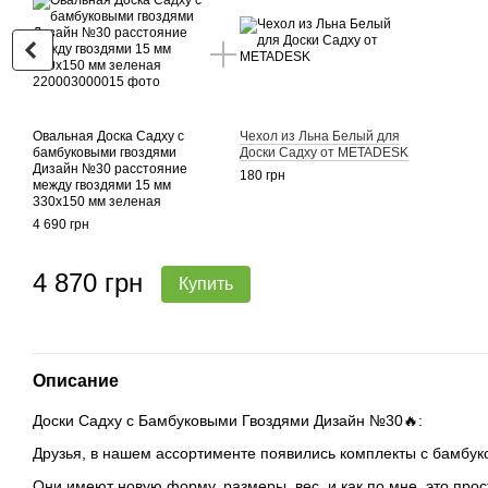
Овальная Доска Садху с
Чехол из Льна Белый для
бамбуковыми гвоздями
Доски Садху от METADESK
Дизайн №30 расстояние
180 грн
между гвоздями 15 мм
330х150 мм зеленая
4 690 грн
4 870 грн
Купить
Описание
Доски Садху с Бамбуковыми Гвоздями Дизайн №30🔥:
Друзья, в нашем ассортименте появились комплекты с бамбук
Они имеют новую форму, размеры, вес, и как по мне, это прос