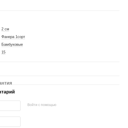
2 см
ка из экокожи
Фанера 1сорт
лянцевый
Бамбуковые
15
антия
нтарий
Войти с помощью