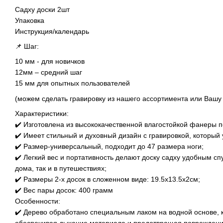
Садху доски 2шт
Упаковка
Инструкция/календарь
📌 Шаг:
10 мм - для новичков
12мм – средний шаг
15 мм для опытных пользователей
(можем сделать гравировку из нашего ассортимента или Вашу 
Характеристики:
✔️ Изготовлена из высококачественной влагостойкой фанеры п
✔️ Имеет стильный и духовный дизайн с гравировкой, который 
✔️ Размер-универсальный, подходит до 47 размера ноги;
✔️ Легкий вес и портативность делают доску садху удобным сп
дома, так и в путешествиях;
✔️ Размеры 2-х досок в сложенном виде: 19.5х13.5х2см;
✔️ Вес пары досок: 400 грамм
Особенности:
✔️ Дерево обработано специальным лаком на водной основе, 