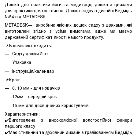
Дошка для практики йоги та медитації, дошка з цвяхами
для практики цвяхостояння. Дошка садху в дизайні Ведмідь
№54 від METADESK.
METADESK— виробник якісних дошок садху з цвяхами, які
виготовлені згідно з усіма вимогами, адже ми маємо
державний сертифікат якості нашого продукту.
📌В комплект входить:
Садху дошки 2шт
Упаковка
Інструкція/календар
📌Крок:
8, 10 мм - для новачків
12мм – середній крок
15 мм для досвідчених користувачів
Характеристики:
✔️Виготовлена з високоякісної вологостійкої фанери
першого класу
✔️Має стильний та духовний дизайн з гравіюванням Ведмідь