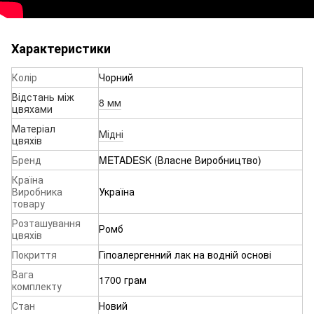
Характеристики
Колір
Чорний
Відстань між
8 мм
цвяхами
Матеріал
Мідні
цвяхів
Бренд
METADESK (Власне Виробництво)
Країна
Виробника
Україна
товару
Розташування
Ромб
цвяхів
Покриття
Гіпоалергенний лак на водній основі
Вага
1700 грам
комплекту
Стан
Новий