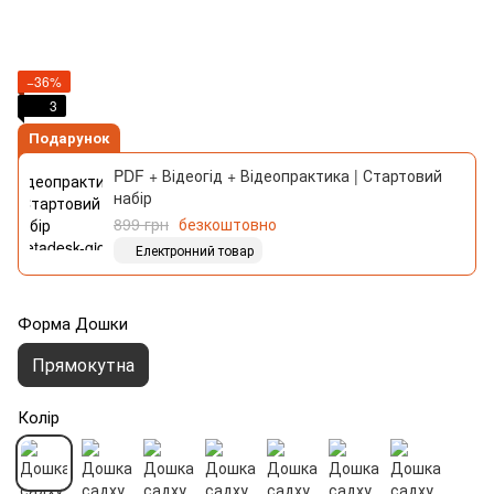
−36%
3
Подарунок
PDF + Відеогід + Відеопрактика | Стартовий
набір
899 грн
безкоштовно
Електронний товар
Форма Дошки
Прямокутна
Колір