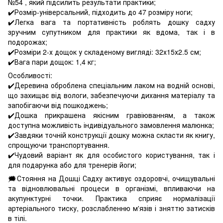
№54 , який підсилить результати практики;
✔️Розмір-універсальний, підходить до 47 розміру ноги;
✔️Легка вага та портативність роблять дошку садху
зручним супутником для практики як вдома, так і в
подорожах;
✔️Розміри 2-х дощок у складеному вигляді: 32х15х2.5 см;
✔️Вага пари дощок: 1,4 кг;
Особливості:
✔️Деревина оброблена спеціальним лаком на водній основі,
що захищає від вологи, забезпечуючи дихання матеріалу та
запобігаючи від пошкоджень;
✔️Дошка прикрашена якісним гравіюванням, а також
доступна можливість індивідуального замовлення малюнка;
✔️Завдяки точній конструкції дошку можна скласти як книгу,
спрощуючи транспортування.
✔️Чудовий варіант як для особистого користування, так і
для подарунка або для тренерів йоги;
🗯Стояння на Дошці Садху активує оздоровчі, очищувальні
та відновлювальні процеси в організмі, впливаючи на
акупунктурні точки. Практика сприяє нормалізації
артеріального тиску, розслабленню м'язів і зняттю затисків
в тілі.