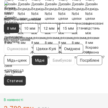
Відстань між цвяхами
8 мм
10 мм
12 мм
15 мм
Матеріал цвяхів
Оцинковані
Цвяхи-Кулі
Оміднені
Мідь+цинк
Мідні
Бамбукові
Посріблені
Тип Цвяхів
Статичні
В наявності
3 780 грн