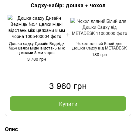
Садху-набір: дошка + чохол
Дошка садху Дизайн Ведмідь
Чохол лляний Білий для
№54 цвяхи мідні відстань між
Дошки Садху від METADESK
цвяхами 8 мм чорна
180 грн
3 780 грн
3 960 грн
Купити
Опис