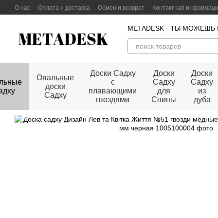
Перейти к основному контенту
О нас
Оплата и доставка
Обмен и возврат
Контактная информац
Договор публичной оферты
METADESK - ТЫ МОЖЕШЬ
Доски Садху
Доски
Доски
Овальные
льные
с
Садху
Садху
доски
адху
плавающими
для
из
Садху
гвоздями
Спины
дуба