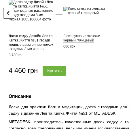
Доска садху Дизайн Лев та
Люкс-сумка из экокожи
Квітка Життя №51 гвозди
черный глянцевый
медные расстояние между
680 грн
гвоздями 8 мм черная
3 780 грн
4 460 грн
Купить
Описание
Доска для практики йоги и медитации, доска с гвоздями для 
садху в дизайне Лев та Квітка Життя №51 от METADESK.
METADESK- производитель качественных досок садху с гв
согласно всем требованиям, ведь мы имеем государственны