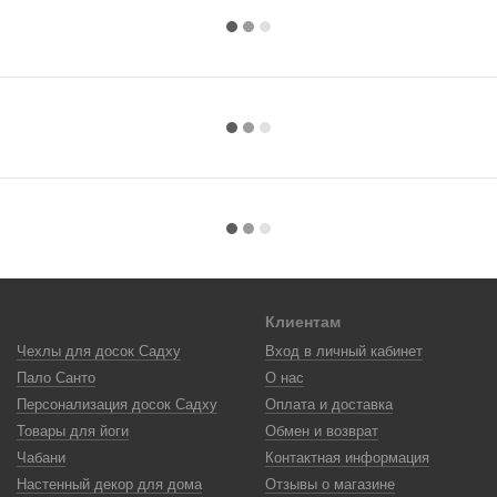
Клиентам
Чехлы для досок Садху
Вход в личный кабинет
Пало Санто
О нас
Персонализация досок Садху
Оплата и доставка
Товары для йоги
Обмен и возврат
Чабани
Контактная информация
Настенный декор для дома
Отзывы о магазине