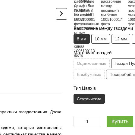
Расстояние между гвоздями
Доска садху Дизайн Лев та
Чехол из
8 мм
10 мм
12 мм
Квітка Життя №51 гвозди
Доски Са
медные расстояние между
180 грн
гвоздями 8 мм черная
Материал гвоздей
3 780 грн
Оцинкованные
Гвозди Пу
3 960 грн
Купить
Бамбуковые
Посеребрён
Тип Цвяхів
Статичиские
практики гвоздестояния. Доска
Купить
оздями, которые изготовлены
й сертификат качества нашего