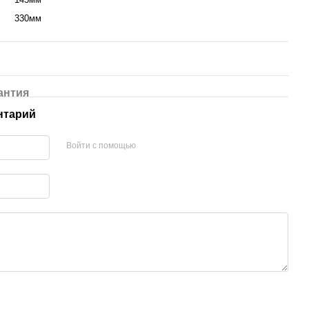
330мм
антия
нтарий
Войти с помощью