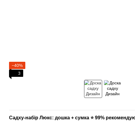
−40%
3
Садху-набір Люкс: дошка + сумка ⭐ 99% рекоменду