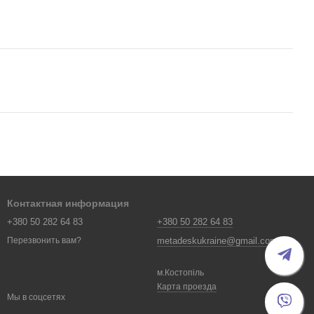
Контактная информация
+380 50 282 64 83
+380 50 282 64 83
metadeskukraine@gmail.com
Перезвонить вам?
м.Костопіль
Карта проезда
Мы в соцсетях