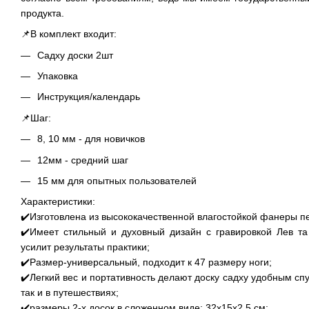
продукта.
📌В комплект входит:
Садху доски 2шт
Упаковка
Инструкция/календарь
📌Шаг:
8, 10 мм - для новичков
12мм - средний шаг
15 мм для опытных пользователей
Характеристики:
✔️Изготовлена из высококачественной влагостойкой фанеры п
✔️Имеет стильный и духовный дизайн с гравировкой Лев та
усилит результаты практики;
✔️Размер-универсальный, подходит к 47 размеру ноги;
✔️Легкий вес и портативность делают доску садху удобным спу
так и в путешествиях;
✔️размеры 2-х досок в сложенном виде: 32х15х2.5 см;