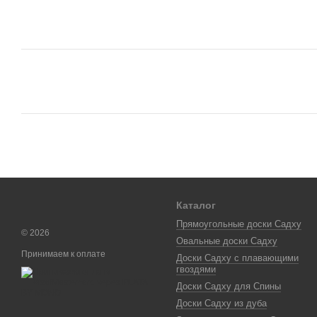
Каталог
Прямоугольные доски Садху
© 2026
Овальные доски Садху
Принимаем к оплате
Доски Садху с плавающими
гвоздями
Доски Садху для Спины
Доски Садху из дуба