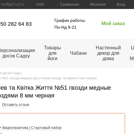
Сравнение
Укр
Рус
Eng
Pol
UAH
Желания
Вход
График работы:
50 282 64 83
Мой заказ
Пн-Нд 9-21
Товары
Настенный
Ц
ерсонализация
для
Чабани
декор для
досок Садху
йоги
дома
M
е доски Садху
тя №51 гвозди медные расстояние между гвоздями 8 мм черная
Лев та Квітка Життя №51 гвозди медные
оздями 8 мм черная
Оставить отзыв
+ Видеопрактика | Стартовый набор
но