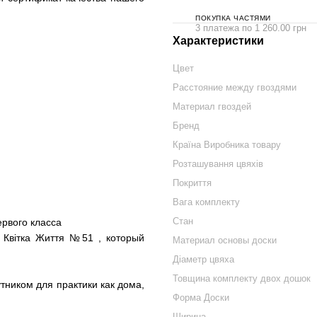
ПОКУПКА ЧАСТЯМИ
3 платежа по 1 260.00 грн
Характеристики
Цвет
Расстояние между гвоздями
Материал гвоздей
Бренд
Країна Виробника товару
Розташування цвяхів
Покриття
Вага комплекту
Стан
ервого класса
 Квітка Життя №51 , который
Материал основы доски
Діаметр цвяха
Товщина комплекту двох дошок
тником для практики как дома,
Форма Доски
Ширина