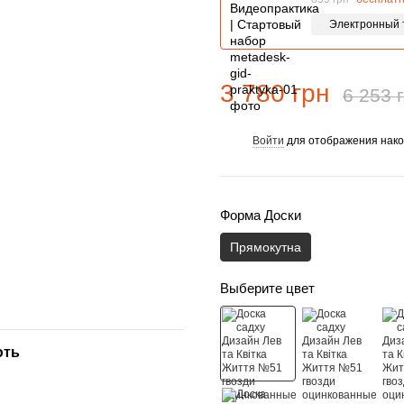
Электронный 
3 780 грн
6 253 
Войти
для отображения нако
%
Форма Доски
Прямокутна
Выберите цвет
ють
Садху-набір: дошка + чохол