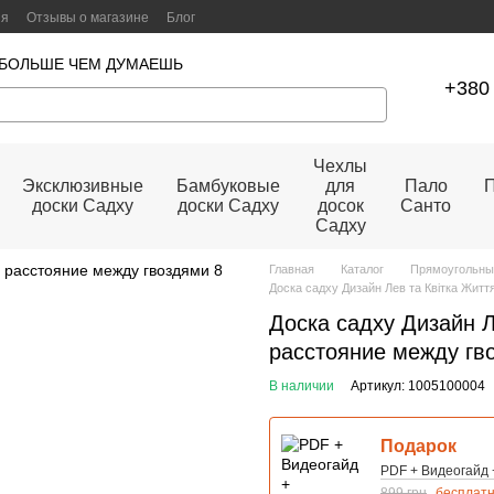
ия
Отзывы о магазине
Блог
 БОЛЬШЕ ЧЕМ ДУМАЕШЬ
+380 
Чехлы
Эксклюзивные
Бамбуковые
для
Пало
П
доски Садху
доски Садху
досок
Санто
Садху
Главная
Каталог
Прямоугольны
Доска садху Дизайн Лев та Квітка Жит
Доска садху Дизайн 
расстояние между гв
В наличии
Артикул: 1005100004
Подарок
PDF + Видеогайд 
899 грн
бесплат