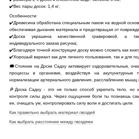
✔️Вес пары досок: 1,4 кг;
Особенности:
✔️Древесина обработана специальным лаком на водной основе
обеспечивая дыхание материала и предотвращая от поврежд
✔️Доска украшена качественной гравировкой, а та
индивидуального заказа рисунка;
✔️Благодяря точной конструкции доску можно сложить как кни
✔️Хорошый вариант как для личного пользования, так и для по
🗯Стояние на Доске Садху активирует оздоровительные, оч
процессы в организме, воздействуя на акупунктурные то
нормализации артериального давления, расслаблению мышц и
🔎Доска Садху - это не только способ укрепить тело, но 
контроля силы духа. Через ощущение боли ты познаешь сам
ее, очищать ум, контролировать силу воли и достигать цели.
Как правильно выбрать материал гвоздей
Как выбрать расстояние между гвоздями