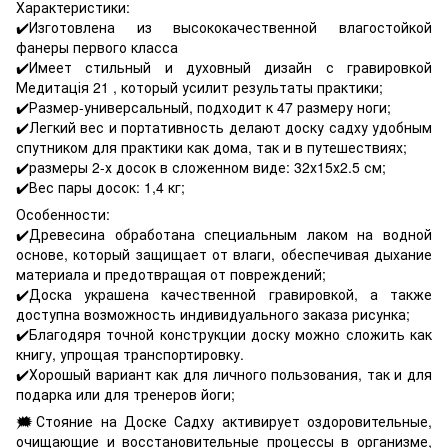
Характеристики:
✔️Изготовлена из высококачественной влагостойкой
фанеры первого класса
✔️Имеет стильный и духовный дизайн с гравировкой
Медитація 21 , который усилит результаты практики;
✔️Размер-универсальный, подходит к 47 размеру ноги;
✔️Легкий вес и портативность делают доску садху удобным
спутником для практики как дома, так и в путешествиях;
✔️размеры 2-х досок в сложенном виде: 32х15х2.5 см;
✔️Вес пары досок: 1,4 кг;
Особенности:
✔️Древесина обработана специальным лаком на водной
основе, который защищает от влаги, обеспечивая дыхание
материала и предотвращая от повреждений;
✔️Доска украшена качественной гравировкой, а также
доступна возможность индивидуального заказа рисунка;
✔️Благодяря точной конструкции доску можно сложить как
книгу, упрощая транспортировку.
✔️Хорошый вариант как для личного пользования, так и для
подарка или для тренеров йоги;
🗯Стояние на Доске Садху активирует оздоровительные,
очищающие и восстановительные процессы в организме,