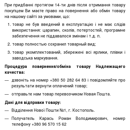
При придбанні протягом 14-ти днів після отримання товару
покупцем Ви маєте право на повернення або обмін товару
на нашому сайті за умовами, що:
товар не був введений в експлуатацію і не має слідів
використання: царапин, сколів, потертостей, програмне
забезпечення не піддавалося змінам і т.д. п.
товар полностью сохранил товарный вид;
товар укомплектований, збережені всі ярлики, плівки і
заводська маркування.
Процедура повернення/обміна товару Надлежащего
качества:
дзвоніть на номер +380 50 282 64 83 і повідомляйте про
результати вернути оплачений товар;
отправьте нам товар перевозчиком Новая Пошта.
Дані для відправки товару:
Відділення Нової Пошти №1, г. Костополь.
Получатель Карась Роман Володимирович, номер
телефону +380 96 570 15 62