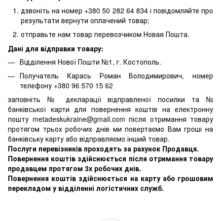
дзвоніть на номер +380 50 282 64 834 і повідомляйте про
результати вернути оплачений товар;
отправьте нам товар перевозчиком Новая Пошта.
Дані для відправки товару:
Відділення Нової Пошти №1, г. Костополь.
Получатель Карась Роман Володимирович, номер
телефону +380 96 570 15 62
заповніть № декларації відправленої посилки та №
банківської карти для повернення коштів на електронну
пошту metadeskukraine@gmail.com після отримання товару
протягом трьох робочих днів ми повертаємо Вам гроші на
банківську карту або відправляємо інший товар.
Послуги перевізників проходять за рахунок Продавця.
Повернення коштів здійснюється після отримання товару
продавцем протягом 3х робочих днів.
Повернення коштів здійснюється на карту або грошовим
перекладом у відділенні логістичних служб.