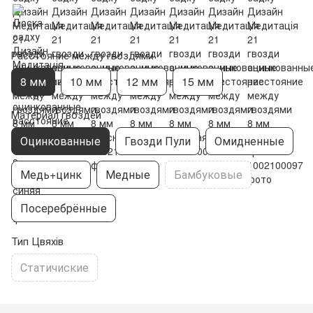
Расстояние между гвоздями
8 мм
10 мм
12 мм
15 мм
Материал гвоздей
Оцинкованные
Гвозди Пули
Омидненные
Медь+цинк
Медные
Бамбуковые
Посеребрённые
Тип Цвяхів
Статичиские