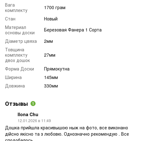
Вага
1700 грам
комплекту
Стан
Новый
Материал
Березовая Фанера 1 Сорта
основы доски
Діаметр цвяха
2мм
Товщина
комплекту
27мм
двох дошок
Форма Доски
Прямокутна
Ширина
145мм
Довжина
330мм
Отзывы
1
Ilona Chu
12.01.2026 в 11:49
Дошка прийшла красивышою ныж на фото, все виконано
дійсно якісно та з любовю. Однозначно рекомендую . Все
сподобалось