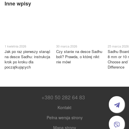
Inne wpisy
1 kwietnia 2026
30 marca 2026
25 marca 2026
Jak po raz pierwszy stanąć
Czy stanie na desce Sadhu
Sadhu Board
na desce Sadhu: instrukcja
boli? Prawda, o której nikt
8 mm or 10
krok po kroku dla
nie mówi
Choose and 
początkujących
Difference
+380 50 282 64 83
Kontakt
Pełna wersja strony
Mapa strony