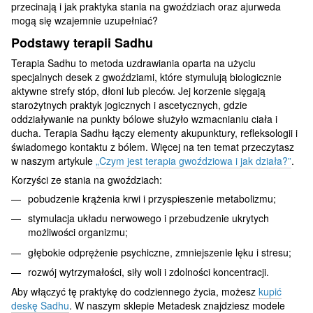
przecinają i jak praktyka stania na gwoździach oraz ajurweda
mogą się wzajemnie uzupełniać?
Podstawy terapii Sadhu
Terapia Sadhu to metoda uzdrawiania oparta na użyciu
specjalnych desek z gwoździami, które stymulują biologicznie
aktywne strefy stóp, dłoni lub pleców. Jej korzenie sięgają
starożytnych praktyk jogicznych i ascetycznych, gdzie
oddziaływanie na punkty bólowe służyło wzmacnianiu ciała i
ducha. Terapia Sadhu łączy elementy akupunktury, refleksologii i
świadomego kontaktu z bólem. Więcej na ten temat przeczytasz
w naszym artykule
„Czym jest terapia gwoździowa i jak działa?”
.
Korzyści ze stania na gwoździach:
pobudzenie krążenia krwi i przyspieszenie metabolizmu;
stymulacja układu nerwowego i przebudzenie ukrytych
możliwości organizmu;
głębokie odprężenie psychiczne, zmniejszenie lęku i stresu;
rozwój wytrzymałości, siły woli i zdolności koncentracji.
Aby włączyć tę praktykę do codziennego życia, możesz
kupić
deskę Sadhu
. W naszym sklepie Metadesk znajdziesz modele