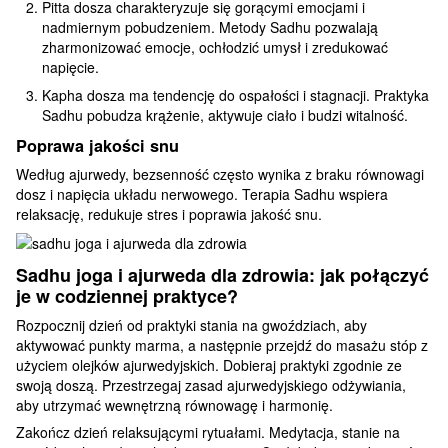
Pitta dosza charakteryzuje się gorącymi emocjami i
nadmiernym pobudzeniem. Metody Sadhu pozwalają
zharmonizować emocje, ochłodzić umysł i zredukować
napięcie.
Kapha dosza ma tendencję do ospałości i stagnacji. Praktyka
Sadhu pobudza krążenie, aktywuje ciało i budzi witalność.
Poprawa jakości snu
Według ajurwedy, bezsenność często wynika z braku równowagi
dosz i napięcia układu nerwowego. Terapia Sadhu wspiera
relaksację, redukuje stres i poprawia jakość snu.
Sadhu joga i ajurweda dla zdrowia: jak połączyć
je w codziennej praktyce?
Rozpocznij dzień od praktyki stania na gwoździach, aby
aktywować punkty marma, a następnie przejdź do masażu stóp z
użyciem olejków ajurwedyjskich. Dobieraj praktyki zgodnie ze
swoją doszą. Przestrzegaj zasad ajurwedyjskiego odżywiania,
aby utrzymać wewnętrzną równowagę i harmonię.
Zakończ dzień relaksującymi rytuałami. Medytacja, stanie na