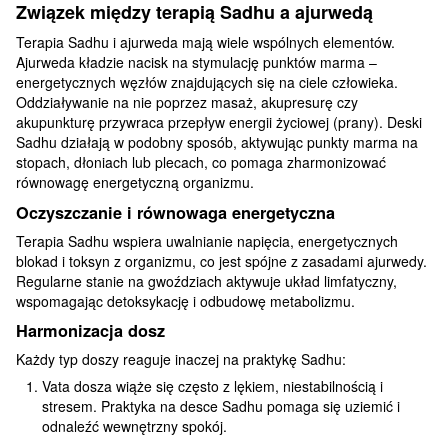
Związek między terapią Sadhu a ajurwedą
Terapia Sadhu i ajurweda mają wiele wspólnych elementów.
Ajurweda kładzie nacisk na stymulację punktów marma –
energetycznych węzłów znajdujących się na ciele człowieka.
Oddziaływanie na nie poprzez masaż, akupresurę czy
akupunkturę przywraca przepływ energii życiowej (prany). Deski
Sadhu działają w podobny sposób, aktywując punkty marma na
stopach, dłoniach lub plecach, co pomaga zharmonizować
równowagę energetyczną organizmu.
Oczyszczanie i równowaga energetyczna
Terapia Sadhu wspiera uwalnianie napięcia, energetycznych
blokad i toksyn z organizmu, co jest spójne z zasadami ajurwedy.
Regularne stanie na gwoździach aktywuje układ limfatyczny,
wspomagając detoksykację i odbudowę metabolizmu.
Harmonizacja dosz
Każdy typ doszy reaguje inaczej na praktykę Sadhu:
Vata dosza wiąże się często z lękiem, niestabilnością i
stresem. Praktyka na desce Sadhu pomaga się uziemić i
odnaleźć wewnętrzny spokój.