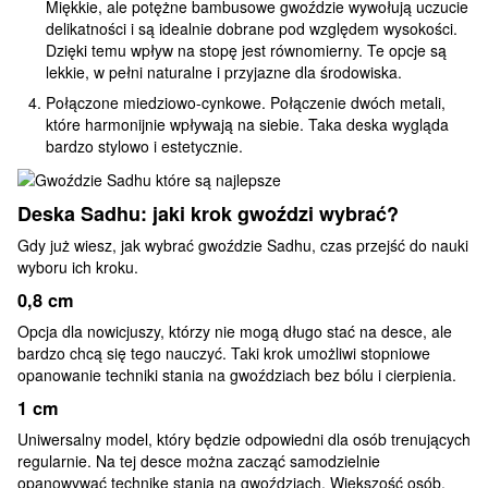
Miękkie, ale potężne bambusowe gwoździe wywołują uczucie
delikatności i są idealnie dobrane pod względem wysokości.
Dzięki temu wpływ na stopę jest równomierny. Te opcje są
lekkie, w pełni naturalne i przyjazne dla środowiska.
Połączone miedziowo-cynkowe. Połączenie dwóch metali,
które harmonijnie wpływają na siebie. Taka deska wygląda
bardzo stylowo i estetycznie.
Deska Sadhu: jaki krok gwoździ wybrać?
Gdy już wiesz, jak wybrać gwoździe Sadhu, czas przejść do nauki
wyboru ich kroku.
0,8 cm
Opcja dla nowicjuszy, którzy nie mogą długo stać na desce, ale
bardzo chcą się tego nauczyć. Taki krok umożliwi stopniowe
opanowanie techniki stania na gwoździach bez bólu i cierpienia.
1 cm
Uniwersalny model, który będzie odpowiedni dla osób trenujących
regularnie. Na tej desce można zacząć samodzielnie
opanowywać technikę stania na gwoździach. Większość osób,