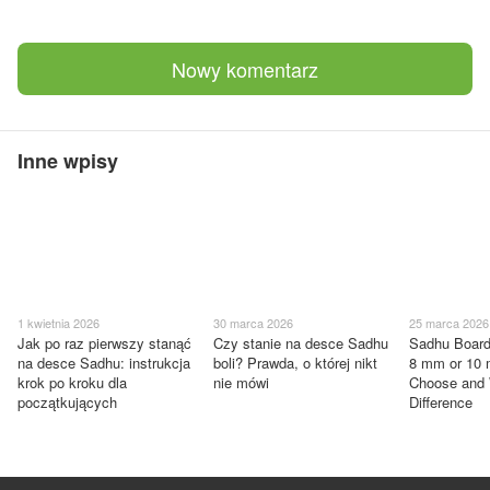
Nowy komentarz
Inne wpisy
1 kwietnia 2026
30 marca 2026
25 marca 2026
Jak po raz pierwszy stanąć
Czy stanie na desce Sadhu
Sadhu Board
na desce Sadhu: instrukcja
boli? Prawda, o której nikt
8 mm or 10
krok po kroku dla
nie mówi
Choose and 
początkujących
Difference