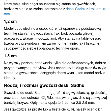
które mają silne chęci nauczenia się stania na gwoździach,
będzie w stanie to zrobić, korzystając z
deski Sadhu z krokiem 10
mm
.
1,2 cm
Model odpowiedni dla osób, które już opanowały podstawową
technikę stania na gwoździach. Taki krok pozwala głębiej
pracować z własnymi odczuciami. Aby stanąć na takiej desce,
trzeba być przygotowanym zarówno mentalnie, jak i fizycznie,
czuć pewność siebie i opanować technikę oporu.
1,5 cm
Najwyższy poziom, odpowiedni tylko dla doświadczonych, dobrze
przygotowanych praktyków. Jeśli osoba przez długi czas ćwiczyła
stanie na gwoździach i osiągnęła dobre wyniki, ten model będzie
idealny.
Rodzaj i rozmiar gwoździ deski Sadhu
Gwoździe do deski Sadhu mogą różnić się wysokością, grubością
oraz stopniem ostrości. Ciężkie, masywne gwoździe są zazwyczaj
bardziej krzywe. Optymalna opcja to średnica 2,8-2,9 mm.
Jeśli gwoździe są proste lub w kształcie kulki, należy ocenić ich