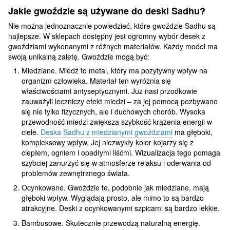
Jakie gwoździe są używane do deski Sadhu?
Nie można jednoznacznie powiedzieć, które gwoździe Sadhu są
najlepsze. W sklepach dostępny jest ogromny wybór desek z
gwoździami wykonanymi z różnych materiałów. Każdy model ma
swoją unikalną zaletę. Gwoździe mogą być:
Miedziane. Miedź to metal, który ma pozytywny wpływ na
organizm człowieka. Materiał ten wyróżnia się
właściwościami antyseptycznymi. Już nasi przodkowie
zauważyli leczniczy efekt miedzi – za jej pomocą pozbywano
się nie tylko fizycznych, ale i duchowych chorób. Wysoka
przewodność miedzi zwiększa szybkość krążenia energii w
ciele.
Deska Sadhu z miedzianymi gwoździami
ma głęboki,
kompleksowy wpływ. Jej niezwykły kolor kojarzy się z
ciepłem, ogniem i opadłymi liśćmi. Wizualizacja tego pomaga
szybciej zanurzyć się w atmosferze relaksu i oderwania od
problemów zewnętrznego świata.
Ocynkowane. Gwoździe te, podobnie jak miedziane, mają
głęboki wpływ. Wyglądają prosto, ale mimo to są bardzo
atrakcyjne. Deski z ocynkowanymi szpicami są bardzo lekkie.
Bambusowe. Skutecznie przewodzą naturalną energię.