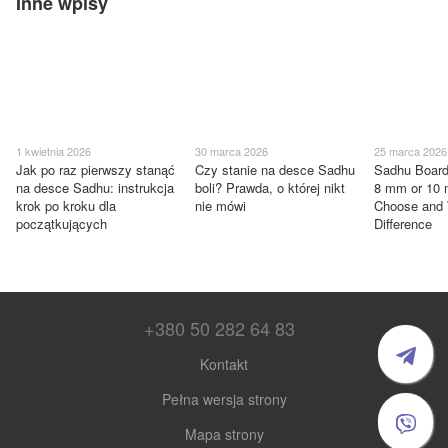
Inne wpisy
1 kwietnia 2026
30 marca 2026
25 marca 2026
Jak po raz pierwszy stanąć
Czy stanie na desce Sadhu
Sadhu Board
na desce Sadhu: instrukcja
boli? Prawda, o której nikt
8 mm or 10
krok po kroku dla
nie mówi
Choose and 
początkujących
Difference
+380 50 282 64 83
Kontakt
Pełna wersja strony
Mapa strony