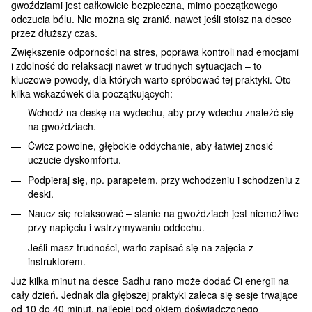
gwoździami jest całkowicie bezpieczna, mimo początkowego
odczucia bólu. Nie można się zranić, nawet jeśli stoisz na desce
przez dłuższy czas.
Zwiększenie odporności na stres, poprawa kontroli nad emocjami
i zdolność do relaksacji nawet w trudnych sytuacjach – to
kluczowe powody, dla których warto spróbować tej praktyki. Oto
kilka wskazówek dla początkujących:
Wchodź na deskę na wydechu, aby przy wdechu znaleźć się
na gwoździach.
Ćwicz powolne, głębokie oddychanie, aby łatwiej znosić
uczucie dyskomfortu.
Podpieraj się, np. parapetem, przy wchodzeniu i schodzeniu z
deski.
Naucz się relaksować – stanie na gwoździach jest niemożliwe
przy napięciu i wstrzymywaniu oddechu.
Jeśli masz trudności, warto zapisać się na zajęcia z
instruktorem.
Już kilka minut na desce Sadhu rano może dodać Ci energii na
cały dzień. Jednak dla głębszej praktyki zaleca się sesje trwające
od 10 do 40 minut, najlepiej pod okiem doświadczonego