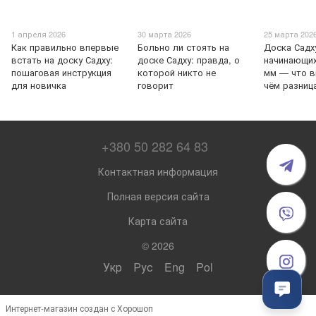
1 апреля 2026
30 марта 2026
25 марта 202
Как правильно впервые
Больно ли стоять на
Доска Садх
встать на доску Садху:
доске Садху: правда, о
начинающих
пошаговая инструкция
которой никто не
мм — что в
для новичка
говорит
чём разниц
+380 50 282 64 83
Контактная информация
Полная версия сайта
Карта сайта
© 2026
Укр
Рус
Eng
Pol
Интернет-магазин создан с Хорошоп