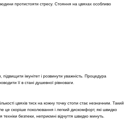
людини протистояти стресу. Стояння на цвяхах особливо
я, підвищити імунітет і розвинути уважність. Процедура
оводити її в стані душевної рівноваги.
ькості цвяхів тиск на кожну точку стопи стає незначним. Такий
ле це скоріше поколювання і легкий дискомфорт, які швидко
 техніки безпеки, неприємні відчуття швидко минуть.