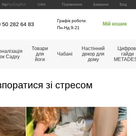
Порівняння
Укр
Рус
Eng
Pol
UAH
Бажання
Вхід
Графік роботи:
 50 282 64 83
Мій кошик
Пн-Нд 9-21
Товари
Настінний
Цифров
налізація
для
Чабані
декор для
гайди
ок Садху
йоги
дому
METADE
впоратися зі стресом