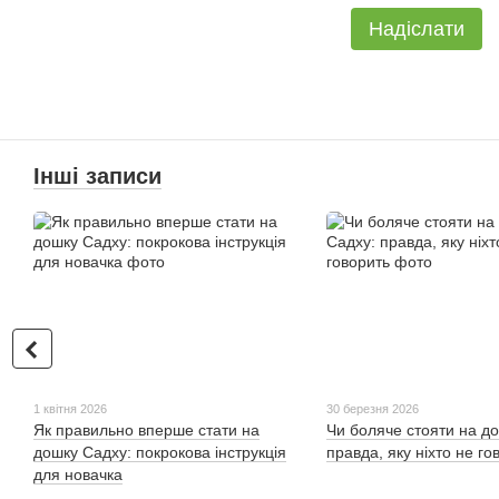
Надіслати
Інші записи
1 квітня 2026
30 березня 2026
Як правильно вперше стати на
Чи боляче стояти на до
дошку Садху: покрокова інструкція
правда, яку ніхто не го
для новачка