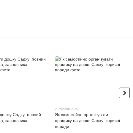
6
23 травня 2025
 дошку Садху: повний
Як самостійно організувати
ена, засновника
практику на дошці Садху: корисні
поради