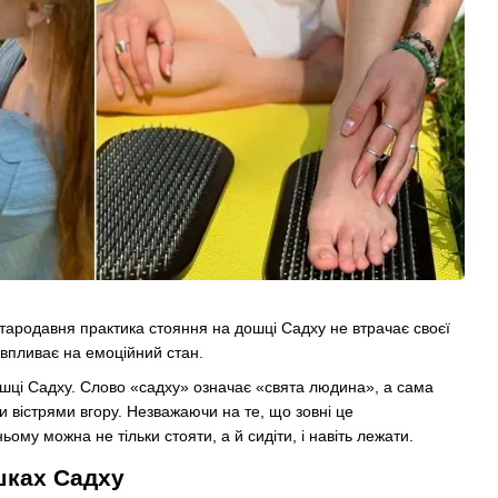
 Стародавня практика стояння на дошці Садху не втрачає своєї
 впливає на емоційний стан.
 дошці Садху. Слово «садху» означає «свята людина», а сама
вістрями вгору. Незважаючи на те, що зовні це
ому можна не тільки стояти, а й сидіти, і навіть лежати.
ошках Садху