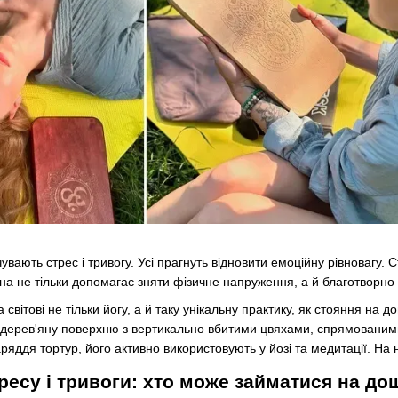
увають стрес і тривогу. Усі прагнуть відновити емоційну рівновагу.
Вона не тільки допомагає зняти фізичне напруження, а й благотворно
 світові не тільки йогу, а й таку унікальну практику, як стояння на
дерев'яну поверхню з вертикально вбитими цвяхами, спрямованими 
яддя тортур, його активно використовують у йозі та медитації. На нь
тресу і тривоги: хто може займатися на д