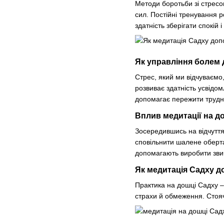
Методи боротьби зі стресом
сил. Постійні тренування р
здатність зберігати спокій 
Як управління болем
Стрес, який ми відчуваємо,
розвиває здатність усвідо
допомагає пережити труднощ
Вплив медитації на д
Зосередившись на відчуттях
сповільнити шалене оберта
допомагають виробити звич
Як медитація Садху д
Практика на дошці Садху –
страхи й обмеження. Стояч