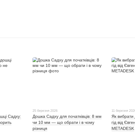
25 березня 2026
11 березня 202
шці Садху:
Дошка Садху для початківців: 8 мм
Як вибрати
ворить
чи 10 мм — що обрати і в чому
гід від Євг
різниця
METADESK