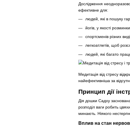
Дослідження неодноразов
ефективне для:
людей, які в пошуку га
йогів, у якості розмин
спортсменів різних вид
легкоатлетів, щоб розс
людей, які багато пра
Медитація від стресу відкр
найефективніша за відсутно
Принцип дії інс
Дія дошки Садху заснована
розподіл ваги робить цвях
минають. Ніякого нестерпн
Вплив на стан нервов