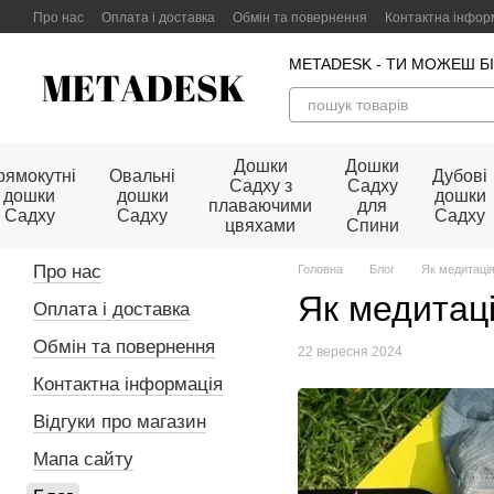
Перейти до основного контенту
Про нас
Оплата і доставка
Обмін та повернення
Контактна інфор
Договір публічної оферти
METADESK - ТИ МОЖЕШ Б
Дошки
Дошки
рямокутні
Овальні
Дубові
Садху з
Садху
дошки
дошки
дошки
плаваючими
для
Садху
Садху
Садху
цвяхами
Спини
Про нас
Головна
Блог
Як медитація
Як медитаці
Оплата і доставка
Обмін та повернення
22 вересня 2024
Контактна інформація
Відгуки про магазин
Мапа сайту