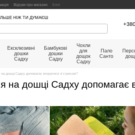
мація
Відгуки про магазин
Блог
ІЛЬШЕ НІЖ ТИ ДУМАЄШ
+380
Чохли
Ексклюзивні
Бамбукові
для
Пало
Персо
дошки
дошки
дощок
Санто
дощ
Садху
Садху
Садху
 на дошці Садху допомагає впоратися зі стресом?
я на дошці Садху допомагає 