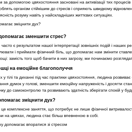
 за допомогою цвяхостояння засновані на активізації тих процесів в
облять організм стійкішим до стресів і сприяють швидкому відновле
і ясність розуму навіть у найскладніших життєвих ситуаціях.
 допомагає зменшити стрес?
 часто є результатом нашої інтерпретації зовнішніх подій і наших р
млювати і приймати фізичний біль, що допомагає нам змінити ставле
і: замість того щоб бачити в них загрозу, ми починаємо розглядати
ошці на емоційне благополуччя
 у тілі та диханні під час практики цвяхостояння, людина розвиває
ння думок у голові, зменшити емоційну напруженість і досягти стан
ку до самоконтролю та розвивають здатність зберігати спокій у будь
опомагає зміцнити дух?
 це комплексне заняття, що потребує не лише фізичної витривалості
и на цвяхах, людина стає більш впевненою в собі.