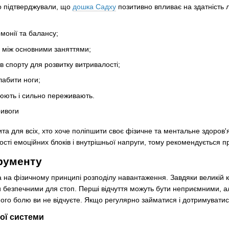
о підтверджували, що
дошка Садху
позитивно впливає на здатність 
рмонії та балансу;
ки між основними заняттями;
ів спорту для розвитку витривалості;
лабити ноги;
цюють і сильно переживають.
ита для всіх, хто хоче поліпшити своє фізичне та ментальне здоров'
сті емоційних блоків і внутрішньої напруги, тому рекомендується пр
трументу
 на фізичному принципі розподілу навантаження. Завдяки великій кіл
и безпечними для стоп. Перші відчуття можуть бути неприємними, а
ого болю ви не відчуєте. Якщо регулярно займатися і дотримуватися
ої системи