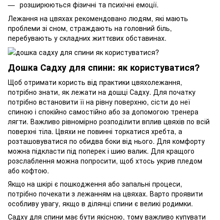
розширюються фізичні та психічні емоції.
Лежання на цвяхах рекомендовано людям, які мають
проблеми зі сном, страждають на головний біль,
перебувають у складних життєвих обставинах.
Дошка Садху для спини: як користуватися?
Щоб отримати користь від практики цвяхолежання,
потрібно знати, як лежати на дошці Садху. Для початку
потрібно встановити її на рівну поверхню, сісти до неї
спиною і спокійно самостійно або за допомогою тренера
лягти. Важливо рівномірно розподілити вплив цвяхів по всій
поверхні тіла. Цвяхи не повинні торкатися хребта, а
розташовуватися по обидва боки від нього. Для комфорту
можна підкласти під поперек і шию валик. Для кращого
розслаблення можна попросити, щоб хтось укрив пледом
або кофтою.
Якщо на шкірі є пошкодження або запальні процеси,
потрібно почекати з лежанням на цвяхах. Варто проявити
особливу увагу, якщо в ділянці спини є великі родимки.
Садху для спини має бути якісною, тому важливо купувати