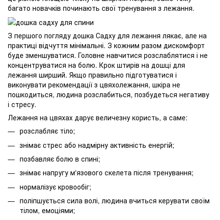
багато новачків починають свої тренування з лежання.
З першого погляду дошка Садху для лежання лякає, але на
практиці відчуття мінімальні. З кожним разом дискомфорт
буде зменшуватися. Головне навчитися розслаблятися і не
концентруватися на болю. Крок штирів на дошці для
лежання ширший. Якщо правильно підготуватися і
виконувати рекомендації з цвяхолежання, шкіра не
пошкодиться, людина розслабиться, позбудеться негативу
і стресу.
Лежання на цвяхах дарує величезну користь, а саме:
розслабляє тіло;
знімає стрес або надмірну активність енергій;
позбавляє болю в спині;
знімає напругу м'язового скелета після тренування;
нормалізує кровообіг;
поліпшується сила волі, людина вчиться керувати своїм
тілом, емоціями;