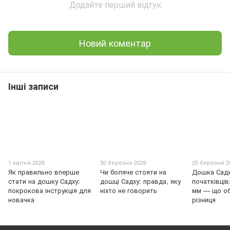
Додайте перший відгук
Новий коментар
Інші записи
1 квітня 2026
30 березня 2026
25 березня 2
Як правильно вперше
Чи боляче стояти на
Дошка Садх
стати на дошку Садху:
дошці Садху: правда, яку
початківців
покрокова інструкція для
ніхто не говорить
мм — що об
новачка
різниця