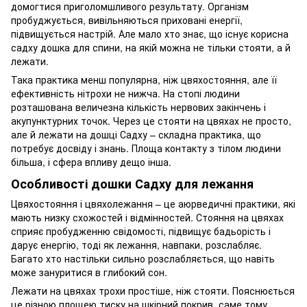
домогтися приголомшливого результату. Організм
пробуджується, вивільняються приховані енергії,
підвищується настрій. Але мало хто знає, що існує корисна
садху дошка для спини, на якій можна не тільки стояти, а й
лежати.
Така практика менш популярна, ніж цвяхостояння, але її
ефективність нітрохи не нижча. На стопі людини
розташована величезна кількість нервових закінчень і
акупунктурних точок. Через це стояти на цвяхах не просто,
але й лежати на дошці Садху – складна практика, що
потребує досвіду і знань. Площа контакту з тілом людини
більша, і сфера впливу дещо інша.
Особливості дошки Садху для лежання
Цвяхостояння і цвяхолежання – це аюрведичні практики, які
мають низку схожостей і відмінностей. Стояння на цвяхах
сприяє пробудженню свідомості, підвищує бадьорість і
дарує енергію, тоді як лежання, навпаки, розслабляє.
Багато хто настільки сильно розслабляється, що навіть
може зануритися в глибокий сон.
Лежати на цвяхах трохи простіше, ніж стояти. Пояснюється
це різною площею тиску на шкірний покрив, саме тому